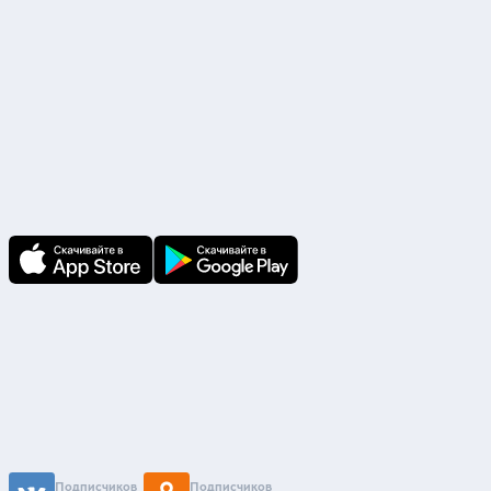
Скачайте приложение
В приложении Ваши заявки и документы
по ним всегда под рукой!
Подпишитесь на нас
Чтобы первыми быть в курсе распродаж и
акций - подписывайтесь на нас в соцсетях
Подписчиков
Подписчиков