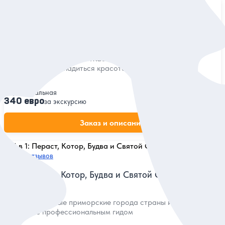
5
122 отзыва
На север Черногории
Посетить каньон Тары и Жабляк, преодолеть перевалы
Дурмитора и насладиться красотой Пивского озера
Индивидуальная
340 евро
за экскурсию
Заказ и описание
5
65 отзывов
4 в 1: Пераст, Котор, Будва и Святой Стефан
Посетить главные приморские города страны и узнать их
историю с профессиональным гидом