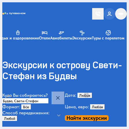
Putevka.com
тдых и оздоровление
Отели
Авиабилеты
Экскурсии
Туры с перелетом
Экскурсии к острову Свети-
Стефан из Будвы
Куда Вы собираетесь?
Дата:
Формат:
Цена, евро:
Способ передвижения:
Найти экскурсии