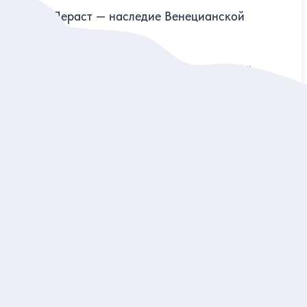
Котор и Пераст — наследие Венецианской
республики
Исследовать изящные домики с красной черепицей,
таинственные легенды и быт средневековых мореходов
Индивидуальная
259 евро
за экскурсию
Заказ и описание
5
32 отзыва
Мини-Монтенегро
«Это прогулка с другом, благодаря которой мы влюбились
в Черногорию навсегда»