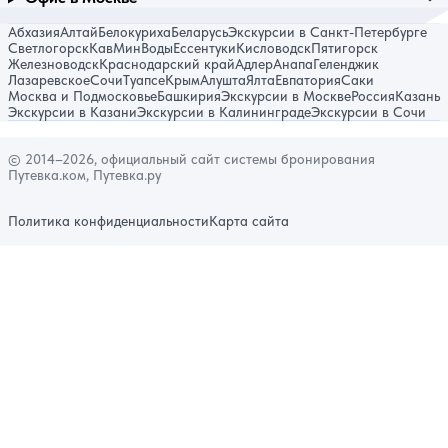
Абхазия
Алтай
Белокуриха
Беларусь
Экскурсии в Санкт-Петербурге
Светлогорск
КавМинВоды
Ессентуки
Кисловодск
Пятигорск
Железноводск
Краснодарский край
Адлер
Анапа
Геленджик
Лазаревское
Сочи
Туапсе
Крым
Алушта
Ялта
Евпатория
Саки
Москва и Подмосковье
Башкирия
Экскурсии в Москве
Россия
Казань
Экскурсии в Казани
Экскурсии в Калининграде
Экскурсии в Сочи
© 2014–2026, официальный сайт системы бронирования
Путевка.ком, Путевка.ру
Политика конфиденциальности
Карта сайта