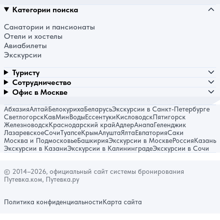
Категории поиска
Санатории и пансионаты
Отели и хостелы
Авиабилеты
Экскурсии
Туристу
Сотрудничество
Офис в Москве
Абхазия
Алтай
Белокуриха
Беларусь
Экскурсии в Санкт-Петербурге
Светлогорск
КавМинВоды
Ессентуки
Кисловодск
Пятигорск
Железноводск
Краснодарский край
Адлер
Анапа
Геленджик
Лазаревское
Сочи
Туапсе
Крым
Алушта
Ялта
Евпатория
Саки
Москва и Подмосковье
Башкирия
Экскурсии в Москве
Россия
Казань
Экскурсии в Казани
Экскурсии в Калининграде
Экскурсии в Сочи
© 2014–2026, официальный сайт системы бронирования
Путевка.ком, Путевка.ру
Политика конфиденциальности
Карта сайта