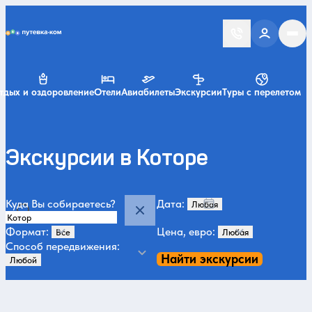
Putevka.com
тдых и оздоровление
Отели
Авиабилеты
Экскурсии
Туры с перелетом
Экскурсии в Которе
Куда Вы собираетесь?
Дата:
Формат:
Цена, евро:
Способ передвижения:
Найти экскурсии
Категории и места
Парки
10