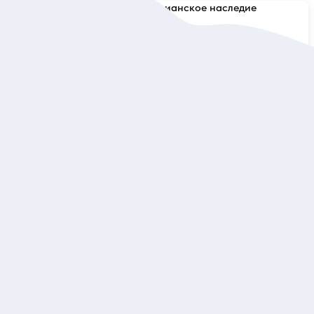
5
15 отзывов
Средневековый Котор: венецианское наследие
Познакомиться с городом, где современность гармонично
вплетается в историю
Индивидуальная
90 евро
за экскурсию
Заказ и описание
5
6 отзывов
Из Котора по Черногории: побережье, каньон Тара,
горы Дурмитора