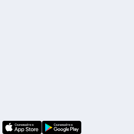
107045, г.Москва, Рождественский б-р, 9, строение 1, Помещение I,
комната 30
ИНН 7725851033 КПП 770201001 ОГРН 5147746438175
Р/с. №40702810338000017283 ПАО «Сбербанк России» г. Москва
БИК 044525225, К/с. №30101810400000000225
Наши партнеры
Скачайте приложение
В приложении Ваши заявки и документы
по ним всегда под рукой!