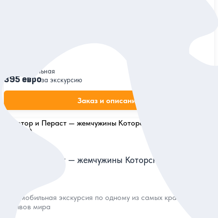
Тур из Котора «Познать все грани Черногории»
Исследовать лучшие уголки страны и прикоснуться к её
традициям
Индивидуальная
395 евро
за экскурсию
Заказ и описание
5
31 отзыв
Котор и Пераст — жемчужины Которской бухты (из
Котора)
Автомобильная экскурсия по одному из самых красивых
заливов мира