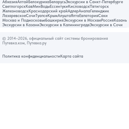
Абхазия
Алтай
Белокуриха
Беларусь
Экскурсии в Санкт-Петербурге
Светлогорск
КавМинВоды
Ессентуки
Кисловодск
Пятигорск
Железноводск
Краснодарский край
Адлер
Анапа
Геленджик
Лазаревское
Сочи
Туапсе
Крым
Алушта
Ялта
Евпатория
Саки
Москва и Подмосковье
Башкирия
Экскурсии в Москве
Россия
Казань
Экскурсии в Казани
Экскурсии в Калининграде
Экскурсии в Сочи
© 2014–2026, официальный сайт системы бронирования
Путевка.ком, Путевка.ру
Политика конфиденциальности
Карта сайта