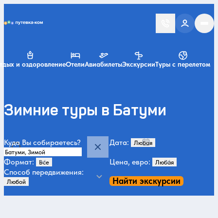
Putevka.com
тдых и оздоровление
Отели
Авиабилеты
Экскурсии
Туры с перелетом
Зимние туры в Батуми
Куда Вы собираетесь?
Дата:
Формат:
Цена, евро:
Способ передвижения:
Найти экскурсии
Категории и места
Все
Зимой
Летом
За городом и природа
Горная Аджария
160
215
132
79