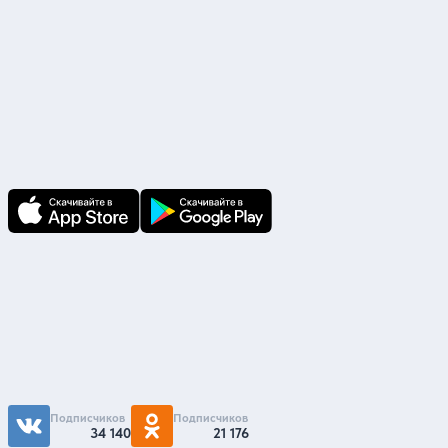
Скачайте приложение
В приложении Ваши заявки и документы
по ним всегда под рукой!
Подпишитесь на нас
Чтобы первыми быть в курсе распродаж и
акций - подписывайтесь на нас в соцсетях
Подписчиков
Подписчиков
34 140
21 176