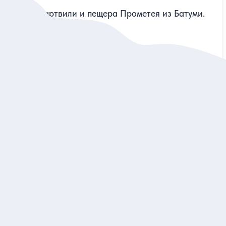
Каньон Мартвили и пещера Прометея из Батуми.
Групповая экскурсия
Увидеть сказочные места западной Грузии и отдохнуть в
термальных источниках
Групповая
41 евро
за одного
Заказ и описание
5
208 отзывов
Открыть природу Горной Аджарии
Путешествие по национальному парку Мачахела к
водопадам, горным ущельям и Апсаросской крепости