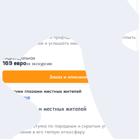
5
307 отзывов
Путешествие в каньон Мартвили и пещеру Прометея
из Батуми
Посетить красивейшие природные уголки Имерети, проплыть
по подземной реке и услышать местные легенды
Индивидуальная
169 евро
за экскурсию
Заказ и описание
5
301 отзыв
Батуми глазами местных жителей
Дружеская прогулка по парадным и скрытым уголкам города
и погружение в его теплую атмосферу