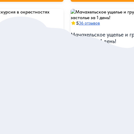
5
36 отзывов
курсия в окрестностях
Мачахельское ущелье и г
застолье за 1 день!
ы счастливых пчел и погулять
Полюбоваться фантастическо
ному парку Мтирала
Горной Аджарии и прикоснуть
фольклорным традициям
я
Индивидуальная
196 евро
кскурсию
за экскурсию
аказ и описание
Заказ и описан