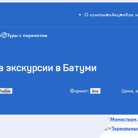
О компании
Акции
Как 
и
Туры с перелетом
а экскурсии в Батуми
Формат:
Цена, е
рирода
Горная Аджария
Гастрономические
Монастыри,
132
79
67
Авторские туры
Парки
Переулки и улицы
Термальные
32
29
28
24