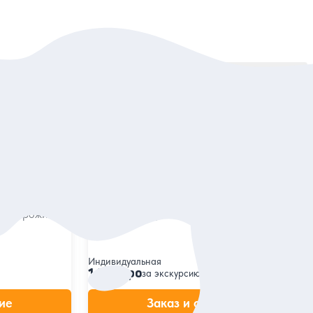
Сортировать:
По популярности
5
58 отзывов
Мир за стенами Мачахельского
ествие по
ущелья
з Батуми
Путешествие из Батуми в сердце
, пещеры
колхидского леса, истории крепости Гвара и
ь, а проживать
ужин по-аджарски
Индивидуальная
140 евро
за экскурсию
ие
Заказ и описание