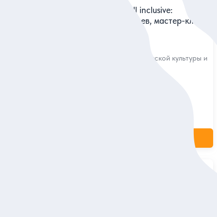
Горная Аджария all inclusive:
! Авторская
экскурсия, шоу танцев, мастер-класс
узии (в
и обед
Изучить все аспекты грузинской культуры и
сетить
быта за один день
вовать
Групповая
69 евро
за одного
ие
Заказ и описание
5
2 отзыва
тешествие
Душевный кулинарный мастер-класс
недалеко от Батуми