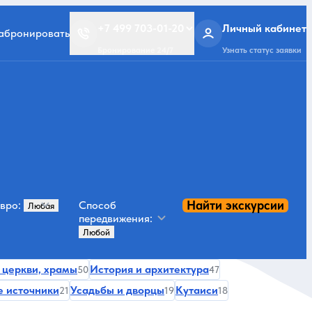
+7 499 703-01-20
Личный кабинет
забронировать
Бронирование 24/7
Узнать статус заявки
Найти экскурсии
вро:
Способ
передвижения:
 церкви, храмы
История и архитектура
50
47
 источники
Усадьбы и дворцы
Кутаиси
21
19
18