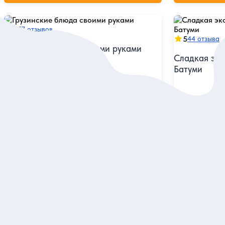
5
57 отзывов
5
44 отзыва
Грузинские блюда своими руками
Сладкая экс
Батуми
Приготовить хачапури по-аджарски
и хинкали на увлекательном мастер-классе
(в группе)
Узнать секрет
по Националь
Групповая
Индивидуальна
65 евро
48 евро
за одного
за э
Заказ и описание
З
5
5 отзывов