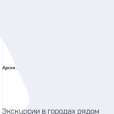
Наши гиды в Батуми
Арсен и Гиорги
Роберт
4.95
1120 отзывов
Экскурсии в городах рядом