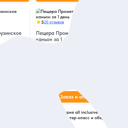
5
20 отзывов
рузинское
Пещера Прометея и Мартвильский
каньон за 1 день
й природой
Погулять по древней пещере, полюбоваться
ся к местным
величественным каньоном и посетить парк
Музыкантов
Индивидуальная
190 евро
за экскурсию
ие
Заказ и описание
5
3 отзыва