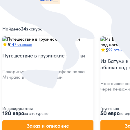
Найдено
24
экскурсий
5
147 отзывов
5
92 отзыва
Путешествие в грузинские тропики
Из Батуми к
облака под 
Покориться красоте и атмосфере парка
Мтирала в поездке из Батуми
Настоящее пог
через пейзажи
Индивидуальная
Групповая
120 евро
50 евро
за экскурсию
за од
Заказ и описание
З