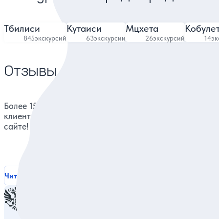
Тбилиси
Кутаиси
Мцхета
Кобуле
845
экскурсий
63
экскурсии
26
экскурсий
14
эк
Отзывы о нас
Более 15000 реальных отзывов от довольных
клиентов на известных ресурсах и нашем
сайте!
Читать все отзывы