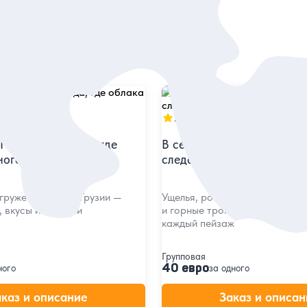
5
76 отзывов
 Гомисмта — туда, где
В сердце каньонов: путеш
ногами
следам воды и ветра — и
ружение в душу Грузии —
Ущелья, рокот подземных рек
, вкусы и истории
и горные тропы — не смотрет
каждый пейзаж
Групповая
40 евро
ного
за одного
аказ и описание
Заказ и описан