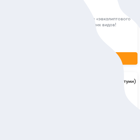
Самеба
з его историю
По улицам и набережным «эвкалиптового
города» — в поисках лучших видов!
Индивидуальная
142 евро
за экскурсию
ие
Заказ и описание
5
11 отзывов
а, история,
Каньон Окаце, водопады Кинчха и
пещера Сатаплия за один день (из
Батуми)
от старинных
бов и уютных
Увидеть самые живописные места
Имеретинского края и услышать их историю