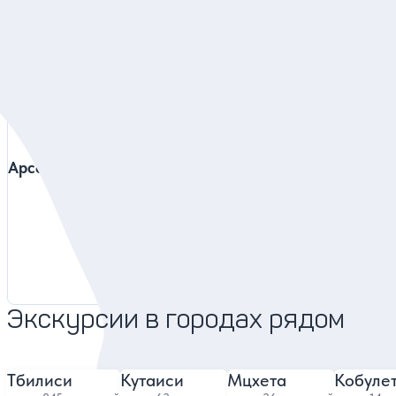
Арсен и Гиорги
Роберт
4.95
1120 отзывов
Экскурсии в городах рядом
Тбилиси
Кутаиси
Мцхета
Кобуле