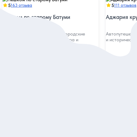
5
5
163 отзыва
111 отзывов
Пешком по старому Батуми
Аджария кру
Воспоминания старожилов, городские
Автопутешеств
легенды, европейская атмосфера и
и исторически
грузинские тосты
Групповая
Индивидуальна
21 евро
130 евро
за одного
за 
Заказ и описание
З
5
5
76 отзывов
38 отзывов
Добро пожаловать в Батуми!
Прогулка по
медиатором
Посетить главные места города и узнать о