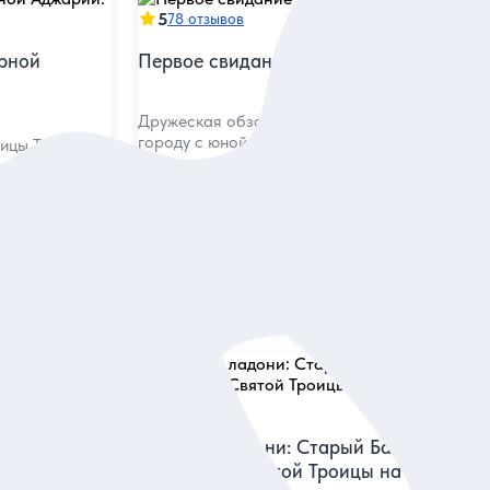
5
78 отзывов
орной
Первое свидание с Батуми
Дружеская обзорная экскурсия по древнему
городу с юной душой
рицы Тамары,
густация вина
Индивидуальная
45 евро
за экскурсию
ие
Заказ и описание
5
34 отзыва
 Батуми:
Город на ладони: Cтарый Батуми и
ебоскребов
монастырь Святой Троицы на горе