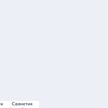
Александр
4.89
4.9
807 отзывов
556 отзывов
ти
Сванетия