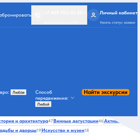
+7 499 703-01-20
Личный кабинет
забронировать
Бронирование 24/7
Узнать статус заявки
Найти экскурсии
вро:
Способ
передвижения:
тория и архитектура
Винные дегустации
Активности
47
46
38
адьбы и дворцы
Искусство и музеи
19
18