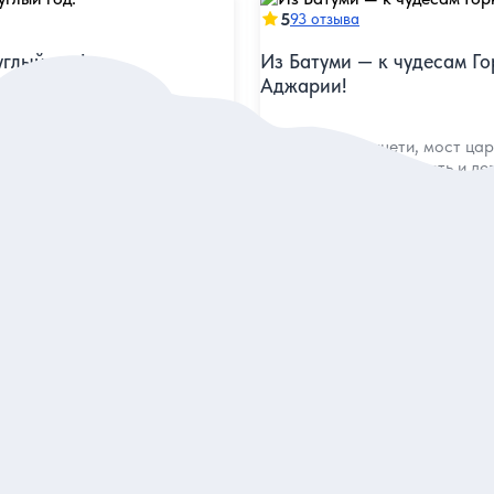
5
93 отзыва
глый год!
Из Батуми — к чудесам Г
Аджарии!
ие из Батуми за природными
ми открытиями горного края
Водопад Махунцети, мост ца
древнеримская крепость и де
за один день
я
Индивидуальная
165 евро
экскурсию
за экскурсию
аказ и описание
Заказ и описан
5
37 отзывов
 Батуми с гидом-
Из прошлого в настоящее
от античных легенд до н