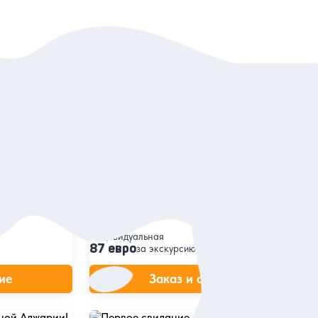
Сортировать:
По популярности
5
287 отзывов
жителей
Душа Старого города
ным и
Узнать Батуми, которого уже нет
ружение в его
Индивидуальная
87 евро
за экскурсию
ие
Заказ и описание