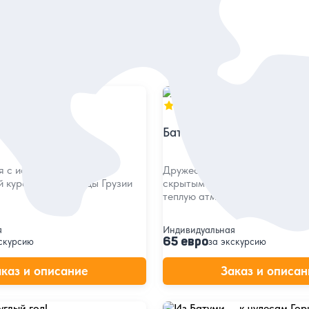
5
в
301 отзыв
 Батуми
Батуми глазами местных 
 с историей, культурой
Дружеская прогулка по парад
й курортной столицы Грузии
скрытым уголкам города и пог
теплую атмосферу
я
Индивидуальная
65 евро
скурсию
за экскурсию
аказ и описание
Заказ и описан