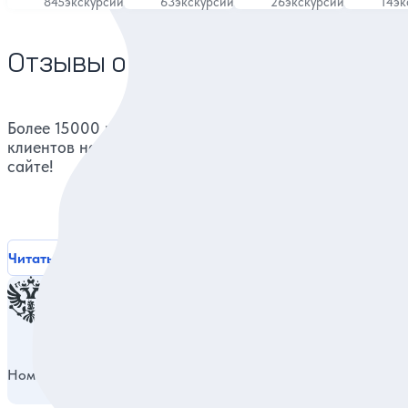
845
экскурсий
63
экскурсии
26
экскурсий
14
эк
Отзывы о нас
Более 15000 реальных отзывов от довольных
клиентов на известных ресурсах и нашем
сайте!
Читать все отзывы
Номер в реестре туроператоров
РТО 014980