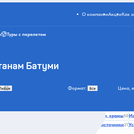
О компании
Акции
Как 
и
Туры с перелетом
танам Батуми
Формат:
Цена, е
жария
Гастрономические
Монастыри, церкви, храмы
Ис
79
67
50
ки и улицы
Уникальный опыт
Термальные источники
Ус
24
24
21