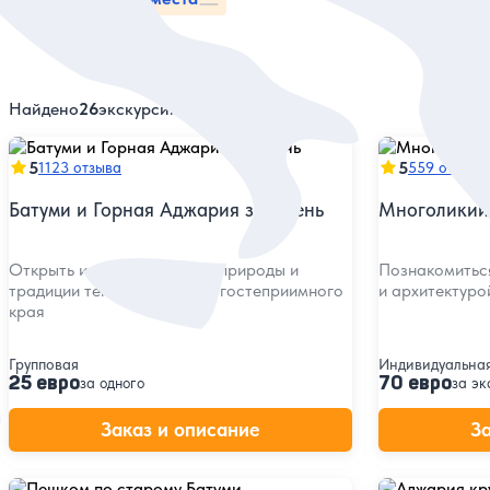
Найдено
26
экскурсий
5
5
1123 отзыва
559 отзыво
Батуми и Горная Аджария за 1 день
Многоликий
Открыть историю, красоту природы и
Познакомиться
традиции теплого города и гостеприимного
и архитектуро
края
Групповая
Индивидуальна
25 евро
70 евро
за одного
за эк
Заказ и описание
З