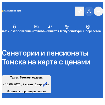
Putevka.com
тдых и оздоровление
Отели
Авиабилеты
Экскурсии
Туры с перелетом
Санатории и пансионаты
Томска на карте с ценами
Найти
Регион, курорт или название
Профиль лечения:
Отдыхающие:
Дата заезда:
Кол-во ночей:
Томск, Томская область
Начните вводить название региона, курорта или объекта
с 13.08.2026 , 7 ночей , 2 взрослых
Изменить параметры поиска
Обновить
Закрыть