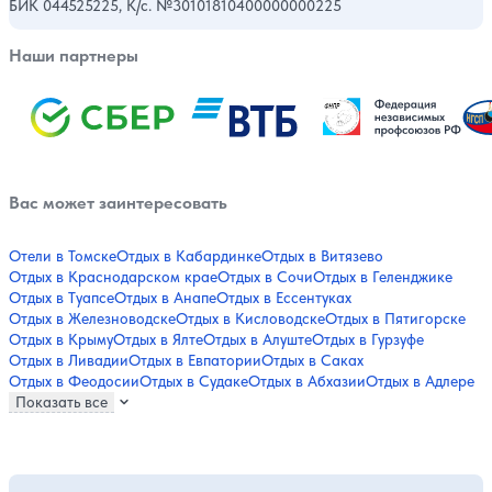
БИК 044525225, К/с. №30101810400000000225
Наши партнеры
Вас может заинтересовать
Отели в Томске
Отдых в Кабардинке
Отдых в Витязево
Отдых в Краснодарском крае
Отдых в Сочи
Отдых в Геленджике
Отдых в Туапсе
Отдых в Анапе
Отдых в Ессентуках
Отдых в Железноводске
Отдых в Кисловодске
Отдых в Пятигорске
Отдых в Крыму
Отдых в Ялте
Отдых в Алуште
Отдых в Гурзуфе
Отдых в Ливадии
Отдых в Евпатории
Отдых в Саках
Отдых в Феодосии
Отдых в Судаке
Отдых в Абхазии
Отдых в Адлере
Показать все