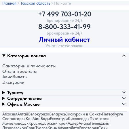
Главная
Томская область
На карте
+7 499 703-01-20
Бронирование 24/7
8-800-333-41-99
Бронирование 24/7
Личный кабинет
Узнать статус заявки
Категории поиска
Санатории и пансионаты
Отели и хостелы
Авиабилеты
Экскурсии
Туристу
Сотрудничество
Офис в Москве
Абхазия
Алтай
Белокуриха
Беларусь
Экскурсии в Санкт-Петербурге
Светлогорск
КавМинВоды
Ессентуки
Кисловодск
Пятигорск
Железноводск
Краснодарский край
Адлер
Анапа
Геленджик
Лазаревское
Сочи
Туапсе
Крым
Алушта
Ялта
Евпатория
Саки