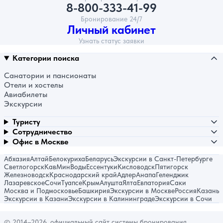
8-800-333-41-99
Бронирование 24/7
Личный кабинет
Узнать статус заявки
Категории поиска
Санатории и пансионаты
Отели и хостелы
Авиабилеты
Экскурсии
Туристу
Сотрудничество
Офис в Москве
Абхазия
Алтай
Белокуриха
Беларусь
Экскурсии в Санкт-Петербурге
Светлогорск
КавМинВоды
Ессентуки
Кисловодск
Пятигорск
Железноводск
Краснодарский край
Адлер
Анапа
Геленджик
Лазаревское
Сочи
Туапсе
Крым
Алушта
Ялта
Евпатория
Саки
Москва и Подмосковье
Башкирия
Экскурсии в Москве
Россия
Казань
Экскурсии в Казани
Экскурсии в Калининграде
Экскурсии в Сочи
© 2014–2026, официальный сайт системы бронирования