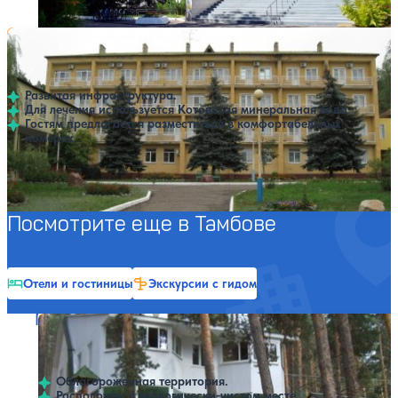
Профилей лечения:
4
Санаторий Лесная жемчужина
Нет цен или свободных мест на выбранные даты
Выбрать другой вариант
4.2
39 отзывов
Тамбов
Развитая инфраструктура.
Для лечения используется Котовская минеральная вода
Гостям предлагается разместиться в комфортабельных
номерах.
Профилей лечения:
7
Крытый бассейн
Посмотрите еще в Тамбове
Отели и гостиницы
Экскурсии с гидом
Пансионат Тихий угол
Нет цен или свободных мест на выбранные даты
Выбрать другой вариант
Тамбов
Облагороженная территория.
Расположен в экологически-чистом месте.