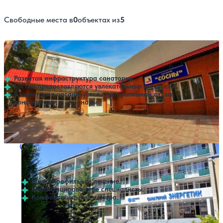
Свободные места в
0
объектах из
5
Санаторий Сосны
Нет цен или свободных мест на выбранные даты
Выбрать другой вариант
3.7
46 отзывов
Тамбов
Развитая инфраструктура санатория
Гостям предоставляются увлекательные экскурсии
В санатории организуется корпоративный отдых,
конференции и семинары
Профилей лечения:
9
Крытый бассейн
SPA
Санаторий Энергетик
Нет цен или свободных мест на выбранные даты
Выбрать другой вариант
4.4
56 отзывов
Тамбов
Многопрофильное лечение.
Квалифицированные специалисты.
Комфортабельные номера.