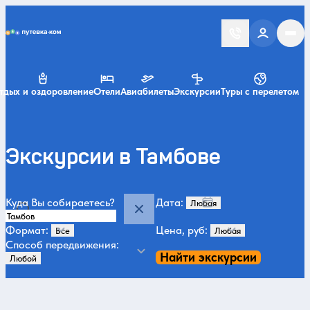
Putevka.com
тдых и оздоровление
Отели
Авиабилеты
Экскурсии
Туры с перелетом
Экскурсии в Тамбове
Куда Вы собираетесь?
Дата:
Формат:
Цена, руб:
Способ передвижения:
Найти экскурсии
Категории и места
Музеи и искусство
Усадьбы и дворцы
Зимой
Парки
Переулки и 
8
7
6
6