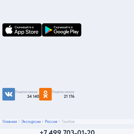
В приложении Ваши заявки и документы
по ним всегда под рукой!
Подпишитесь на нас
Чтобы первыми быть в курсе распродаж и
акций - подписывайтесь на нас в соцсетях
Подписчиков
Подписчиков
34 140
21 176
Главная
Экскурсии
Россия
Тамбов
+7 499 703-01-20