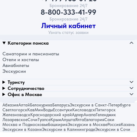
Бронирование 24/7
8-800-333-41-99
Бронирование 24/7
Личный кабинет
Узнать статус заявки
Категории поиска
Санатории и пансионаты
Отели и хостелы
Авиабилеты
Экскурсии
Туристу
Сотрудничество
Офис в Москве
Абхазия
Алтай
Белокуриха
Беларусь
Экскурсии в Санкт-Петербурге
Светлогорск
КавМинВоды
Ессентуки
Кисловодск
Пятигорск
Железноводск
Краснодарский край
Адлер
Анапа
Геленджик
Лазаревское
Сочи
Туапсе
Крым
Алушта
Ялта
Евпатория
Саки
Москва и Подмосковье
Башкирия
Экскурсии в Москве
Россия
Казань
Экскурсии в Казани
Экскурсии в Калининграде
Экскурсии в Сочи