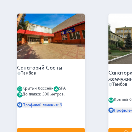
Санатории в Тамбове
Санаторий Сосны
Санаторий
Санаторий Сосны
Санатори
Тамбов
жемчужи
Тамбов
Крытый бассейн
SPA
До пляжа: 500 метров.
Крытый б
Профилей лечения: 9
Профилей
Сан