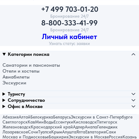
+7 499 703-01-20
Бронирование 24/7
8-800-333-41-99
Бронирование 24/7
Личный кабинет
Узнать статус заявки
Категории поиска
Санатории и пансионаты
Отели и хостелы
Авиабилеты
Экскурсии
Туристу
Сотрудничество
Офис в Москве
Абхазия
Алтай
Белокуриха
Беларусь
Экскурсии в Санкт-Петербурге
Светлогорск
КавМинВоды
Ессентуки
Кисловодск
Пятигорск
Железноводск
Краснодарский край
Адлер
Анапа
Геленджик
Лазаревское
Сочи
Туапсе
Крым
Алушта
Ялта
Евпатория
Саки
Москва и Подмосковье
Башкирия
Экскурсии в Москве
Россия
Казань