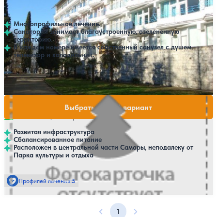
4.3
32 отзыва
Самара
Многопрофильное лечение.
Санаторий занимает благоустроенную, озелененную
территорию.
В каждом номере имеется собственный санузел с душем,
телевизор и холодильник.
Профилей лечения:
9
Крытый бассейн
Санаторий Янтарный
Нет цен или свободных мест на выбранные даты
Выбрать другой вариант
4.2
5 отзывов
Самара
Развитая инфраструктура
Сбалансированное питание
Расположен в центральной части Самары, неподалеку от
Парка культуры и отдыха
Профилей лечения:
5
1
Предыдущая страница
Следующая страница