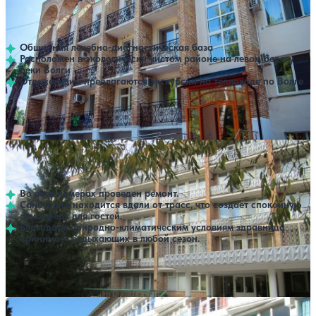
Нет цен или свободных мест на выбранные даты
Выбрать другой вариант
4
45 отзывов
Самара
Обширная лечебно-диагностическая база
Расположен в экологически чистом районе на левом берегу
реки Волги
Отдыхающим предлагаются экскурсии на теплоходе по Волге
Профилей лечения:
4
Крытый бассейн
Санаторий Фрунзенец
Нет цен или свободных мест на выбранные даты
Выбрать другой вариант
4.4
43 отзыва
Самара
Во всех номерах проведен ремонт.
Санаторий находится вдали от трасс, что создает спокойную
атмосферу для гостей.
Благодаря природно-климатическим условиям здравница
принимает отдыхающих в любой сезон.
Профилей лечения:
4
Крытый бассейн
SPA
Санаторий Юность
Нет цен или свободных мест на выбранные даты
Выбрать другой вариант