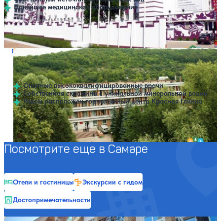
Новейшее медицинское оборудование
Профилей лечения:
6
Крытый бассейн
SPA
Санаторий Красная глинка
Нет цен или свободных мест на выбранные даты
Выбрать другой вариант
4.1
58 отзывов
Самара
Опытные высококвалифицированные врачи
Собственная скважина с уникальной минеральной водой
Рядом расположен горнолыжный центр Красная Глинка
Профилей лечения:
7
Крытый бассейн
Посмотрите еще в Самаре
Отели и гостиницы
Экскурсии с гидом
Достопримечательности
Санаторий им. В. П. Чкалова