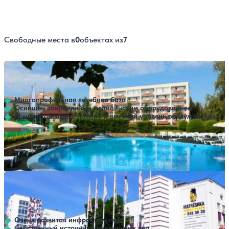
Свободные места в
0
объектах из
7
Санаторий Самарский
Нет цен или свободных мест на выбранные даты
Выбрать другой вариант
4.5
230 отзывов
Самара
Многопрофильная лечебная база
Оснащен современным медицинским оборудованием
Комфортабельные номера и высокий уровень обслуживания
Профилей лечения:
9
Крытый бассейн
Открытый бассейн
SPA
Лечебно-оздоровительный комплекс Матрешка
Нет цен или свободных мест на выбранные даты
Выбрать другой вариант
Плаза (Matreshka Plaza)
3.8
82 отзыва
Самара
Очень развитая инфраструктура
Собственный источник минеральных вод