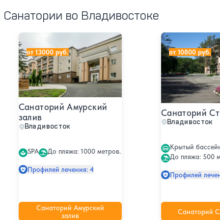
Санатории во Владивостоке
Санаторий Амурский залив
Санаторий Стро
от 13000 руб.
от 10800 руб.
Санаторий Амурский
Санаторий Ст
залив
Владивосток
Владивосток
Крытый бассей
SPA
До пляжа: 1000 метров.
До пляжа: 500 м
Профилей лечения: 4
Профилей лечен
Санаторий Амурский
Санаторий С
залив