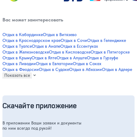
Вас может заинтересовать
Отдых в Кабардинке
Отдых в Витязево
Отдых в Краснодарском крае
Отдых в Сочи
Отдых в Геленджике
Отдых в Туапсе
Отдых в Анапе
Отдых в Ессентуках
Отдых в Железноводске
Отдых в Кисловодске
Отдых в Пятигорске
Отдых в Крыму
Отдых в Ялте
Отдых в Алуште
Отдых в Гурзуфе
Отдых в Ливадии
Отдых в Евпатории
Отдых в Саках
Отдых в Феодосии
Отдых в Судаке
Отдых в Абхазии
Отдых в Адлере
Показать все
Скачайте приложение
В приложении Ваши заявки и документы
по ним всегда под рукой!