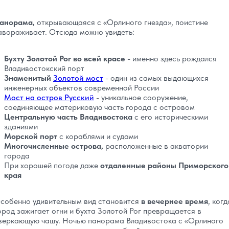
анорама,
открывающаяся с «Орлиного гнезда», поистине
авораживает. Отсюда можно увидеть:
Бухту Золотой Рог во всей красе
- именно здесь рождался
Владивостокский порт
Знаменитый
Золотой мост
- один из самых выдающихся
инженерных объектов современной России
Мост на остров Русский
- уникальное сооружение,
соединяющее материковую часть города с островом
Центральную часть Владивостока
с его историческими
зданиями
Морской порт
с кораблями и судами
Многочисленные острова,
расположенные в акватории
города
При хорошей погоде даже
отдаленные районы Приморского
края
собенно удивительным вид становится
в вечернее время
, когд
ород зажигает огни и бухта Золотой Рог превращается в
веркающую чашу. Ночью панорама Владивостока с «Орлиного