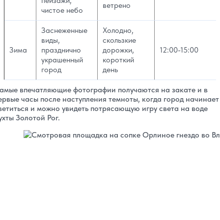
пейзажи,
ветрено
чистое небо
Заснеженные
Холодно,
виды,
скользкие
Зима
празднично
дорожки,
12:00-15:00
украшенный
короткий
город
день
амые впечатляющие фотографии получаются на закате и в
ервые часы после наступления темноты, когда город начинает
ветиться и можно увидеть потрясающую игру света на воде
ухты Золотой Рог.