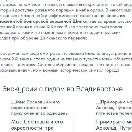
о форме напоминает гнездо, а с высоты открывается такой вид,
оторый доступен разве что парящим в небе орлам. В некоторых
сточниках можно найти информацию о сходстве названия
со
наменитой болгарской вершиной Шипка
, где во время русско
урецкой войны в конце XIX века была построена смотровая
лощадка с таким же названием в память о подвиге русских
олдат при обороне Шипкинского перевала.
 современном виде смотровая площадка была благоустроена в
ачале XXI века и стала одним из главных туристических объекто
толицы Приморья. Сегодня «Орлиное гнездо» - не просто точка 
расивым видом, но и важный исторический символ города.
Экскурсии с гидом во Владивостоке
Подробнее
Подробнее
Мыс Сосновый и его
Приморье с мо
окрестности: три
Аскольд, Путя