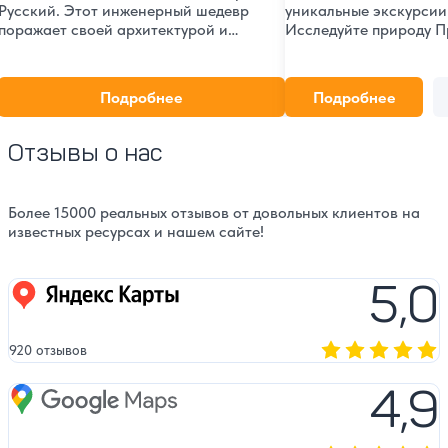
Русский. Этот инженерный шедевр
уникальные экскурсии 
поражает своей архитектурой и
Исследуйте природу П
масштабами, являясь одной из главных
и его обитателей. Пов
достопримечательностей Приморского
посещение этого удив
края. Погрузитесь в историю и
захочется каждому!
Подробнее
Подробнее
особенности этого уникального
сооружения.
Отзывы о нас
Более 15000 реальных отзывов от довольных клиентов на
известных ресурсах и нашем сайте!
5,0
Яндекс карты
920 отзывов
Оценка, количест
4,9
Google Maps