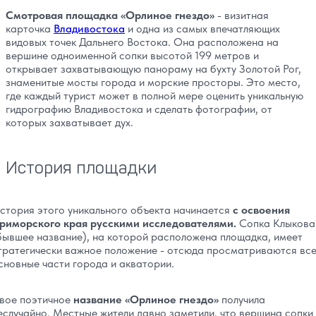
Смотровая площадка «Орлиное гнездо»
- визитная
карточка
Владивостока
и одна из самых впечатляющих
видовых точек Дальнего Востока. Она расположена на
вершине одноименной сопки высотой 199 метров и
открывает захватывающую панораму на бухту Золотой Рог,
знаменитые мосты города и морские просторы. Это место,
где каждый турист может в полной мере оценить уникальную
гидрографию Владивостока и сделать фотографии, от
которых захватывает дух.
История площадки
стория этого уникального объекта начинается
с освоения
риморского края русскими исследователями.
Сопка Клыкова
бывшее название), на которой расположена площадка, имеет
тратегически важное положение - отсюда просматриваются вс
сновные части города и акватории.
вое поэтичное
название «Орлиное гнездо»
получила
еслучайно. Местные жители давно заметили, что вершина сопки