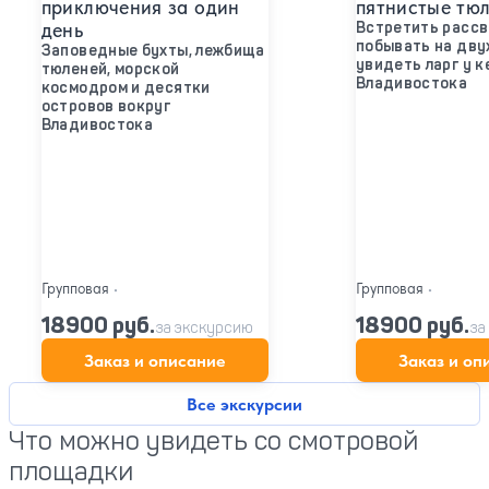
приключения за один
пятнистые тю
день
Встретить рассв
побывать на дву
Заповедные бухты, лежбища
увидеть ларг у к
тюленей, морской
Владивостока
космодром и десятки
островов вокруг
Владивостока
Групповая
•
Групповая
•
18900 руб.
18900 руб.
за экскурсию
за
Заказ и описание
Заказ и оп
Все экскурсии
Что можно увидеть со смотровой
площадки