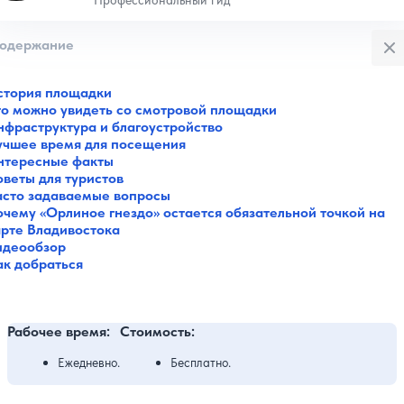
Закры
одержание
стория площадки
то можно увидеть со смотровой площадки
нфраструктура и благоустройство
учшее время для посещения
нтересные факты
оветы для туристов
асто задаваемые вопросы
очему «Орлиное гнездо» остается обязательной точкой на
арте Владивостока
идеообзор
ак добраться
Рабочее время:
Стоимость:
Ежедневно.
Бесплатно.