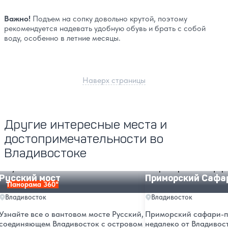
Важно!
Подъем на сопку довольно крутой, поэтому
рекомендуется надевать удобную обувь и брать с собой
воду, особенно в летние месяцы.
Наверх страницы
Другие интересные места и
достопримечательности во
Владивостоке
Русский мост
Приморский Сафари-
Русский мост
Приморский Сафа
Панорама 360°
Владивосток
Владивосток
Узнайте все о вантовом мосте Русский,
Приморский сафари-п
соединяющем Владивосток с островом
недалеко от Владивос