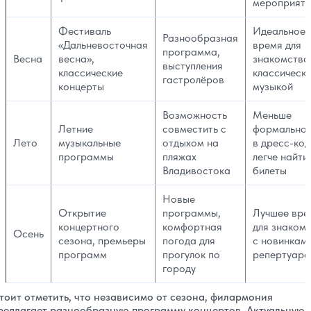
мероприяти
Фестиваль
Идеальное
Разнообразная
«Дальневосточная
время для
программа,
Весна
весна»,
знакомства
выступления
классические
классическ
гастролёров
концерты
музыкой
Возможность
Меньше
Летние
совместить с
формальнос
Лето
музыкальные
отдыхом на
в дресс-код
программы
пляжах
легче найти
Владивостока
билеты
Новые
Открытие
программы,
Лучшее вре
концертного
комфортная
для знаком
Осень
сезона, премьеры
погода для
с новинкам
программ
прогулок по
репертуара
городу
тоит отметить, что независимо от сезона, филармония
редлагает разнообразную программу концертов. Актуальную