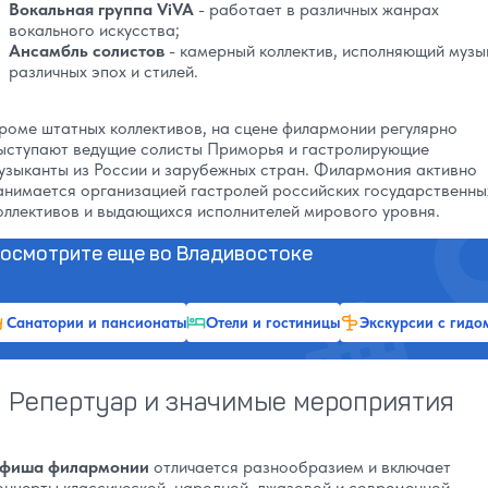
Вокальная группа ViVA
- работает в различных жанрах
вокального искусства;
Ансамбль солистов
- камерный коллектив, исполняющий музы
различных эпох и стилей.
роме штатных коллективов, на сцене филармонии регулярно
ыступают ведущие солисты Приморья и гастролирующие
узыканты из России и зарубежных стран. Филармония активно
анимается организацией гастролей российских государственны
оллективов и выдающихся исполнителей мирового уровня.
осмотрите еще во Владивостоке
Санатории и пансионаты
Отели и гостиницы
Экскурсии с гидо
Репертуар и значимые мероприятия
фиша филармонии
отличается разнообразием и включает
онцерты классической, народной, джазовой и современной