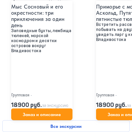
Мыс Сосновый и его
Приморье с мо
окрестности: три
Аскольд, Путя
приключения за один
пятнистые тю
день
Встретить рассв
побывать на дву
Заповедные бухты, лежбища
увидеть ларг у к
тюленей, морской
Владивостока
космодром и десятки
островов вокруг
Владивостока
Групповая
•
Групповая
•
18900 руб.
18900 руб.
за экскурсию
за
Заказ и описание
Заказ и оп
Все экскурсии