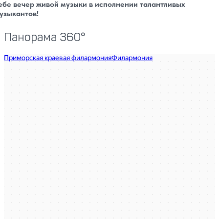
ебе вечер живой музыки в исполнении талантливых
узыкантов!
Панорама 360°