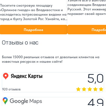
Узнайте все о вантово
соединяющем Владиво
Посетите смотровую площадку
Русский. Этот инжене
«Орлиное гнездо» во Владивостоке и
поражает своей архит
насладитесь потрясающими видами на
масштабами, являясь 
город и бухту Золотой Рог. Узнайте, как
достопримечательнос
добраться, часы работы и советы для
края. Погрузитесь в и
идеальных фотографий.
Подробнее
Подроб
особенности этого ун
сооружения.
Отзывы о нас
Более 15000 реальных отзывов от довольных клиентов на
известных ресурсах и нашем сайте!
5,0
Яндекс карты
920 отзывов
Оценка, количест
4,9
Google Maps