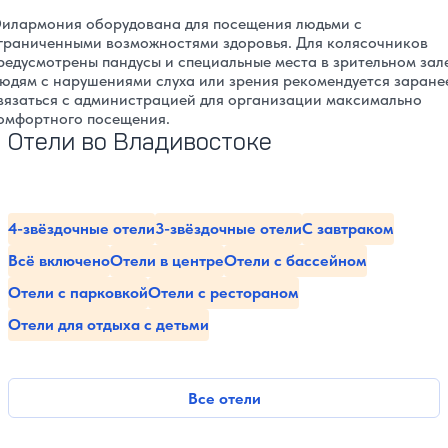
илармония оборудована для посещения людьми с
граниченными возможностями здоровья. Для колясочников
редусмотрены пандусы и специальные места в зрительном зал
юдям с нарушениями слуха или зрения рекомендуется заране
вязаться с администрацией для организации максимально
омфортного посещения.
Отели во Владивостоке
4-звёздочные отели
3-звёздочные отели
С завтраком
Всё включено
Отели в центре
Отели с бассейном
Отели с парковкой
Отели с рестораном
Отели для отдыха с детьми
Все отели