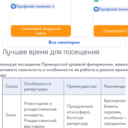
Профилей лечения: 4
Профилей лечен
Санаторий Амурский
Санаторий С
залив
Все санатории
Лучшее время для посещения
ланируя посещение Приморской краевой филармонии, важно
читывать сезонность и особенности ее работы в разное время
ода:
Особенности
Сезон
Преимущества
Рекомендац
репертуара
Бронироват
Новогодние и
Праздничная
билеты
рождественские
атмосфера,
заранее,
Зима
концерты,
богатый
особенно н
Рождественский
репертуар
праздничны
фестиваль