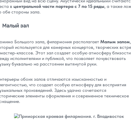
анорамный вид на всю сцену. Акустически идеальными считаютс
еста в
центральной части партера с 7 по 15 ряды
, а также ло
о обе стороны зала.
Малый зал
омимо Большого зала, филармония располагает
Малым залом
,
оторый используется для камерных концертов, творческих встр
 мастер-классов. Этот зал создает особую атмосферу близости
ежду исполнителями и публикой, что позволяет почувствовать
узыку буквально на расстоянии вытянутой руки.
нтерьеры обоих залов отличаются изысканностью и
легантностью, что создает особую атмосферу для восприятия
узыкальных произведений. Здесь удачно сочетаются
сторические элементы оформления и современное техническое
снащение.