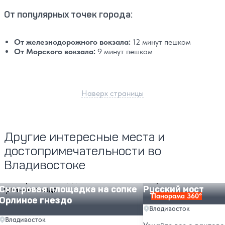
От популярных точек города:
От железнодорожного вокзала:
12 минут пешком
От Морского вокзала:
9 минут пешком
Наверх страницы
Другие интересные места и
достопримечательности во
Владивостоке
Смотровая площадка на сопке Орлиное гнездо
Русский мост
Смотровая площадка на сопке
Русский мост
Панорама 360°
Орлиное гнездо
Владивосток
Владивосток