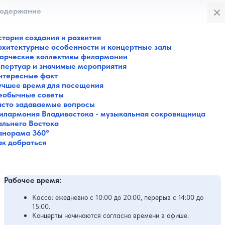
Закры
одержание
стория создания и развития
рхитектурные особенности и концертные залы
ворческие коллективы филармонии
епертуар и значимые мероприятия
нтересные факт
учшее время для посещения
еобычные советы
асто задаваемые вопросы
илармония Владивостока - музыкальная сокровищница
альнего Востока
анорама 360°
ак добраться
Рабочее время:
Касса: ежедневно с 10:00 до 20:00, перерыв с 14:00 до
15:00.
Концерты начинаются согласно времени в афише.