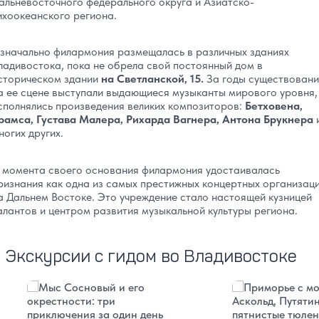
альневосточного федерального округа и Азиатско-
ихоокеанского региона.
значально филармония размещалась в различных зданиях
ладивостока, пока не обрела свой постоянный дом в
сторическом здании
на Светланской, 15.
За годы существовани
а ее сцене выступали выдающиеся музыканты мирового уровня,
сполнялись произведения великих композиторов:
Бетховена,
рамса, Густава Малера, Рихарда Вагнера, Антона Брукнера
ногих других.
 момента своего основания филармония удостаивалась
ризнания как одна из самых престижных концертных организац
а Дальнем Востоке. Это учреждение стало настоящей кузницей
алантов и центром развития музыкальной культуры региона.
Экскурсии с гидом во Владивостоке
Подробнее
Подробнее