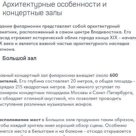
Архитектурные особенности и
концертные залы
дание филармонии представляет собой архитектурный
амятник, расположенный в самом центре Владивостока. Его
асад отражает исторический облик города конца XIX - начал
X века и является важной частью архитектурного наследия
егиона.
Большой зал
лавный концертный зал филармонии вмещает около
600
рителей.
Его глубина составляет 20 метров, а общая площадь -
орядка 215 квадратных метров. Зал немного уступает по
азмерам концертным площадкам Москвы и Санкт-Петербурга,
о обладает отличной акустикой, что позволяет проводить
ыступления различных музыкальных жанров.
асположение мест
в Большом зале продумано таким образом,
тобы каждый зритель имел хороший обзор сцены. Особенно
енятся места в бельэтаже и на балконе - отсюда открывается