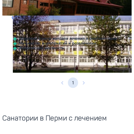
Профилей лечения:
7
Крытый бассейн
SPA
Санаторий Лесная Дача
Нет цен или свободных мест на выбранные даты
Выбрать другой вариант
Пермь
Широкий спектр методов лечения и реабилитации
Множество мероприятий и развлечений
Живописная местность
Профилей лечения:
6
1
Предыдущая страница
Следующая страница
Санатории в Перми с лечением