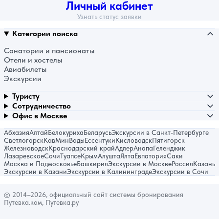
Личный кабинет
Узнать статус заявки
Категории поиска
Санатории и пансионаты
Отели и хостелы
Авиабилеты
Экскурсии
Туристу
Сотрудничество
Офис в Москве
Абхазия
Алтай
Белокуриха
Беларусь
Экскурсии в Санкт-Петербурге
Светлогорск
КавМинВоды
Ессентуки
Кисловодск
Пятигорск
Железноводск
Краснодарский край
Адлер
Анапа
Геленджик
Лазаревское
Сочи
Туапсе
Крым
Алушта
Ялта
Евпатория
Саки
Москва и Подмосковье
Башкирия
Экскурсии в Москве
Россия
Казань
Экскурсии в Казани
Экскурсии в Калининграде
Экскурсии в Сочи
© 2014–2026, официальный сайт системы бронирования
Путевка.ком, Путевка.ру