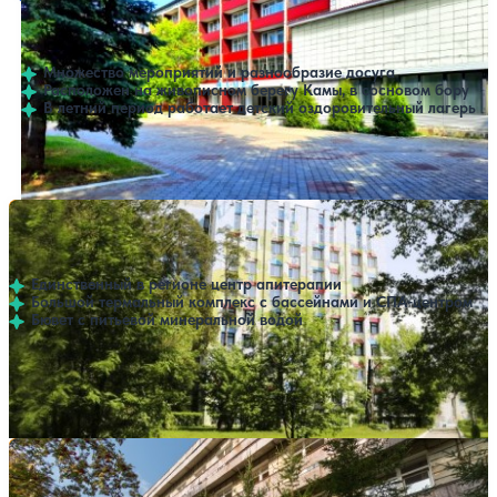
Нет цен или свободных мест на выбранные даты
Выбрать другой вариант
4.3
79 отзывов
Пермь
Множество мероприятий и разнообразие досуга
Расположен на живописном берегу Камы, в сосновом бору
В летний период работает детский оздоровительный лагерь
Профилей лечения:
11
Крытый бассейн
SPA
SPA-отель Термы Тенториум (ex. «Апи Спа» (Api Spa))
Нет цен или свободных мест на выбранные даты
Выбрать другой вариант
Пермь
Единственный в регионе центр апитерапии
Большой термальный комплекс с бассейнами и СПА-центром
Бювет с питьевой минеральной водой
Профилей лечения:
6
Крытый бассейн
Открытый бассейн
SPA
Санаторий Родник
Нет цен или свободных мест на выбранные даты
Выбрать другой вариант
4.1
13 отзывов
Пермь