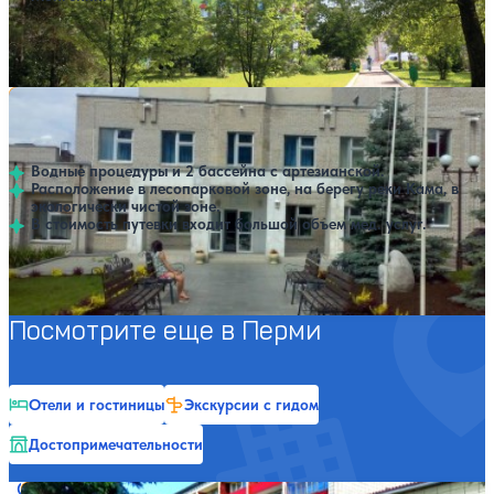
Профилей лечения:
9
Крытый бассейн
SPA
Санаторий Уральская Венеция
Нет цен или свободных мест на выбранные даты
Выбрать другой вариант
4
81 отзыв
Пермь
Водные процедуры и 2 бассейна с артезианской.
Расположение в лесопарковой зоне, на берегу реки Кама, в
экологически чистой зоне.
В стоимость путевки входит большой объем мед. услуг.
Профилей лечения:
5
Крытый бассейн
SPA
Посмотрите еще в Перми
Отели и гостиницы
Экскурсии с гидом
Достопримечательности
Санаторий Алмед