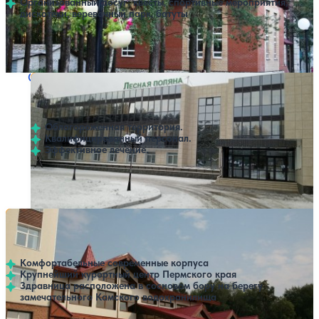
Организованный досуг: квесты, спортивные мероприятия,
дискотеки, веревочный парк, батуты
Профилей лечения:
5
Крытый бассейн
SPA
Санаторий Лесная поляна
Нет цен или свободных мест на выбранные даты
Выбрать другой вариант
4.4
21 отзыв
Пермь
Облагороженная территория.
Квалифицированный персонал.
Эффективное лечение.
Профилей лечения:
4
Санаторий Демидково
Нет цен или свободных мест на выбранные даты
Выбрать другой вариант
4.4
211 отзывов
Пермь
Комфортабельные современные корпуса
Крупнейший курортный центр Пермского края
Здравница расположена в сосновом бору на берегу
замечательного Камского водохранилища