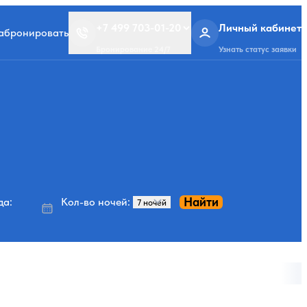
+7 499 703-01-20
Личный кабинет
забронировать
Бронирование 24/7
Узнать статус заявки
Найти
да:
Кол-во ночей: