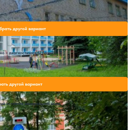
вободных мест на выбранные даты
брать другой вариант
но – диагностической базой.
бодных мест на выбранные даты
ать другой вариант
ный источник минеральной воды.
.