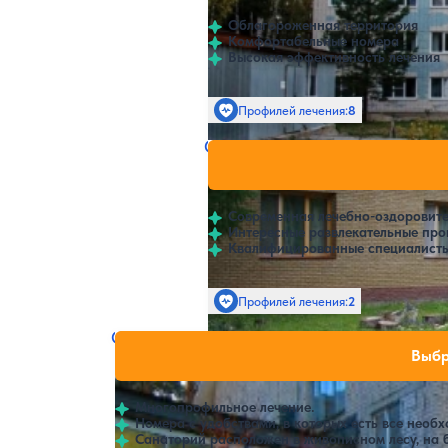
Облагороженная территория
Комфортабельные номера
Высокая эффективность лечения
Профилей лечения:
8
Санаторий Большая Ельня
Нет цен и
4.3
24 отзыва
Нижний Новгород
Современная лечебно-оздоровите
Интересные развлекательные про
Квалифицированные специалисты
Профилей лечения:
2
Санаторий Голубая Ока
Нет цен или сво
Выбр
Нижний Новгород
Многопрофильное лечение.
Номера с удобствами, в которых есть все необ
Санаторий расположен в живописном лесу, на б