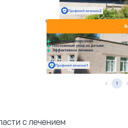
Профилей лечения:
2
Санаторий Детский психоневролог
Нет цен или 
В
4.7
9 отзывов
Павлово
Заботливый персонал.
Постоянный уход за детьми.
Эффективное лечение.
Профилей лечения:
1
1
Предыдущ
ласти с лечением