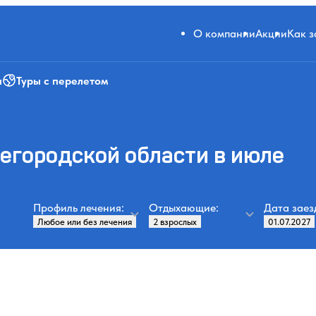
О компании
Акции
Как 
и
Туры с перелетом
егородской области в июле
Профиль лечения:
Отдыхающие:
Дата заез