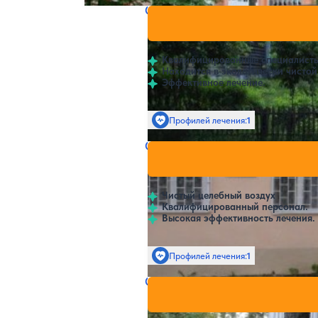
Санаторий Старая Пустынь
Нет цен и
4
1 отзыв
Нижний Новгород
Квалифицированные специалисты
Находится в экологически чистой
Эффективное лечение.
Профилей лечения:
1
Санаторий Бобыльский
Нет цен и
Нижний Новгород
Чистый целебный воздух
Квалифицированный персонал.
Высокая эффективность лечения.
Профилей лечения:
1
Санаторий НМЗ
Нет цен и
3.7
23 отзыва
Нижний Новгород