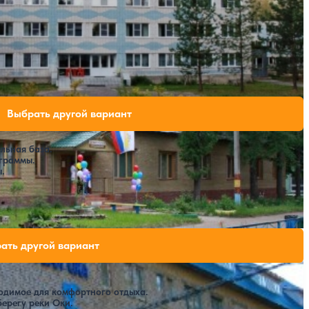
Крытый бассейн
ли свободных мест на выбранные даты
Выбрать другой вариант
льная база.
граммы.
.
бодных мест на выбранные даты
ать другой вариант
ходимое для комфортного отдыха.
ерегу реки Оки.