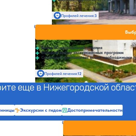
Профилей лечения:
3
Крытый бассейн
Санаторий Городецкий
Нет цен или сво
Выбр
4.3
183 отзыва
Нижний Новгород
Более 50 направлений лечения
Большой выбор экскурсиооных программ
Санаторий располагает всеми необходимыми 
Профилей лечения:
12
Крытый бассейн
ите еще в Нижегородской облас
тиницы
Экскурсии с гидом
Достопримечательности
Санаторий Солнечный
Нет цен и
4.4
72 отзыва
Павлово