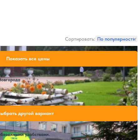
Сортировать:
По популярности
64,400 ₽
Показать все цены
за 7 ночей, 2 взрослых
75,600 ₽
за 7 ночей, 2 взрослых
75,600 ₽
за 7 ночей, 2 взрослых
 Новгорода
Крытый бассейн
SPA
свободных мест на выбранные даты
ыбрать другой вариант
обходимыми удобствами.