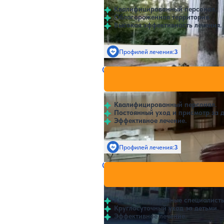
Квалифицированный персонал.
Облагороженная территория.
Высокая эффективность лечения.
Профилей лечения:
3
Санаторий Железнодорожни
Нет цен и
4.1
52 отзыва
Соболиха
Квалифицированный персонал.
Постоянный уход и присмотр за д
Эффективное лечение.
Профилей лечения:
3
Санаторий Городец
Нет цен и
4.2
48 отзывов
Городец
Квалифицированные специалисты
Круглосуточный уход за детьми.
Эффективное лечение.