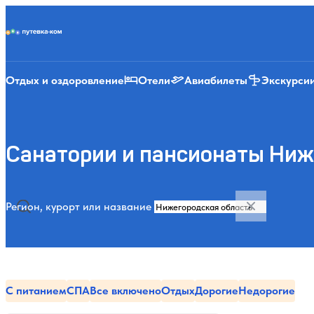
Putevka.com
Отдых и оздоровление
Отели
Авиабилеты
Экскурси
Санатории и пансионаты Ниж
Регион, курорт или название
С питанием
СПА
Все включено
Отдых
Дорогие
Недорогие