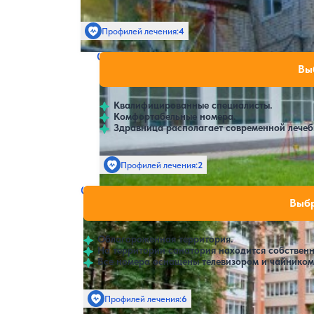
Профилей лечения:
4
Санаторий Горбатов
Нет цен или с
Вы
3.5
2 отзыва
Нижний Новгород
Квалифицированные специалисты.
Комфортабельные номера.
Здравница располагает современной лечеб
Профилей лечения:
2
Санаторий им. ВЦСПС
Нет цен или сво
Выбр
4
148 отзывов
Нижний Новгород
Облагороженная территория.
На территории санатория находится собствен
Все номера оснащены телевизором и чайником
Профилей лечения:
6
Крытый бассейн