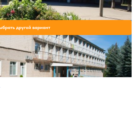
Крытый бассейн
ический Павловский
свободных мест на выбранные даты
ыбрать другой вариант
ая страница
Следующая страница