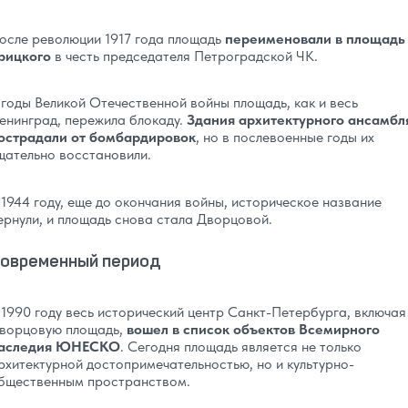
осле революции 1917 года площадь
переименовали в площадь
рицкого
в честь председателя Петроградской ЧК.
 годы Великой Отечественной войны площадь, как и весь
енинград, пережила блокаду.
Здания архитектурного ансамбл
острадали от бомбардировок
, но в послевоенные годы их
щательно восстановили.
 1944 году, еще до окончания войны, историческое название
ернули, и площадь снова стала Дворцовой.
овременный период
 1990 году весь исторический центр Санкт-Петербурга, включая
ворцовую площадь,
вошел в список объектов Всемирного
аследия ЮНЕСКО
. Сегодня площадь является не только
рхитектурной достопримечательностью, но и культурно-
бщественным пространством.