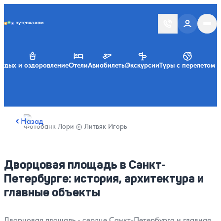
Putevka.com
тдых и оздоровление
Отели
Авиабилеты
Экскурсии
Туры с перелетом
Назад
Фотобанк Лори © Литвяк Игорь
Дворцовая площадь в Санкт-
Петербурге: история, архитектура и
главные объекты
Дворцовая площадь - сердце Санкт-Петербурга и главная