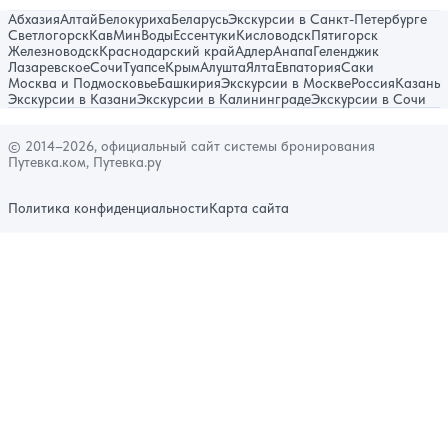
Абхазия
Алтай
Белокуриха
Беларусь
Экскурсии в Санкт-Петербурге
Светлогорск
КавМинВоды
Ессентуки
Кисловодск
Пятигорск
Железноводск
Краснодарский край
Адлер
Анапа
Геленджик
Лазаревское
Сочи
Туапсе
Крым
Алушта
Ялта
Евпатория
Саки
Москва и Подмосковье
Башкирия
Экскурсии в Москве
Россия
Казань
Экскурсии в Казани
Экскурсии в Калининграде
Экскурсии в Сочи
© 2014–2026, официальный сайт системы бронирования
Путевка.ком, Путевка.ру
Политика конфиденциальности
Карта сайта