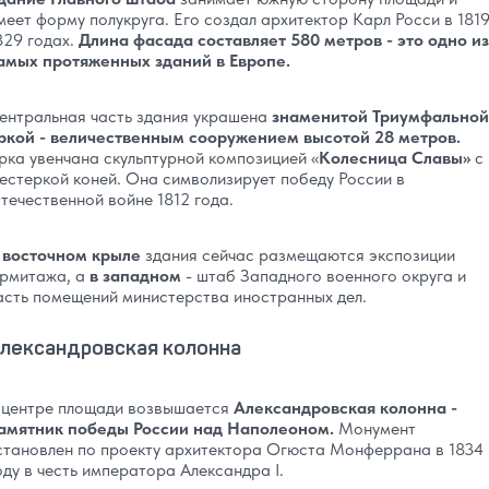
меет форму полукруга. Его создал архитектор Карл Росси в 1819
829 годах.
Длина фасада составляет 580 метров - это одно из
амых протяженных зданий в Европе.
ентральная часть здания украшена
знаменитой Триумфальной
ркой - величественным сооружением высотой 28 метров.
рка увенчана скульптурной композицией «
Колесница Славы»
с
естеркой коней. Она символизирует победу России в
течественной войне 1812 года.
 восточном крыле
здания сейчас размещаются экспозиции
рмитажа, а
в западном
- штаб Западного военного округа и
асть помещений министерства иностранных дел.
лександровская колонна
 центре площади возвышается
Александровская колонна -
амятник победы России над Наполеоном.
Монумент
становлен по проекту архитектора Огюста Монферрана в 1834
оду в честь императора Александра I.