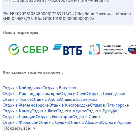
ИНН 7725851033 КПП 770201001 ОГРН 5147746438175
Р/с. №40702810338000017283 ПАО «Сбербанк России» г. Москва
БИК 044525225, К/с. №30101810400000000225
Наши партнеры
Вас может заинтересовать
Отдых в Кабардинке
Отдых в Витязево
Отдых в Краснодарском крае
Отдых в Сочи
Отдых в Геленджике
Отдых в Туапсе
Отдых в Анапе
Отдых в Ессентуках
Отдых в Железноводске
Отдых в Кисловодске
Отдых в Пятигорске
Отдых в Крыму
Отдых в Ялте
Отдых в Алуште
Отдых в Гурзуфе
Отдых в Ливадии
Отдых в Евпатории
Отдых в Саках
Отдых в Феодосии
Отдых в Судаке
Отдых в Абхазии
Отдых в Адлере
Показать все