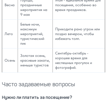
города,
Май - идеальное время для
Весна
праздничные
посещения, особенно во
мероприятия на
время праздников.
9 мая
Белые ночи,
максимум
Приходите рано утром или
Лето
мероприятий,
поздно вечером, чтобы
туристический
избежать толп.
пик
Сентябрь-октябрь -
Золотая осень,
хорошее время для
Осень
красивые закаты,
неспешных прогулок и
меньше туристов
фотографий.
Часто задаваемые вопросы
Нужно ли платить за посещение?