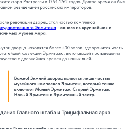
рхитектора Растрелли в 1754-1762 годах. Долгое время он был
лавной резиденцией российских императоров.
осле революции дворец стал частью комплекса
осударственного Эрмитажа
- одного из крупнейших и
начимых музеев мира.
нутри дворца находятся более 400 залов, где хранится часть
огатейшей коллекции Эрмитажа, включающей произведения
скусства с древнейших времен до наших дней.
Важно! Зимний дворец является лишь частью
музейного комплекса Эрмитаж, который также
включает Малый Эрмитаж, Старый Эрмитаж,
Новый Эрмитаж и Эрмитажный театр.
дание Главного штаба и Триумфальная арка
дание Главного штаба
занимает южную сторону площади и