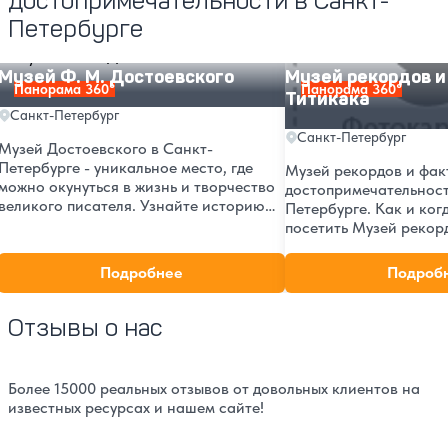
достопримечательности в Санкт-
Петербурге
Музей Ф. М. Достоевского
Музей рекордов и фак
Музей Ф. М. Достоевского
Музей рекордов и
Панорама 360°
Панорама 360°
Титикака
Санкт-Петербург
Санкт-Петербург
Музей Достоевского в Санкт-
Петербурге - уникальное место, где
Музей рекордов и фак
можно окунуться в жизнь и творчество
достопримечательност
великого писателя. Узнайте историю
Петербурге. Как и ког
музея, его адрес и почему он был
посетить Музей рекор
открыт именно в этом году. Посетите
Титикака в 2026 году.
музей и почувствуйте атмосферу эпохи
вход для взрослых и де
Подробнее
Подроб
Достоевского.
добраться пешком, на
общественном трансп
Отзывы о нас
Более 15000 реальных отзывов от довольных клиентов на
известных ресурсах и нашем сайте!