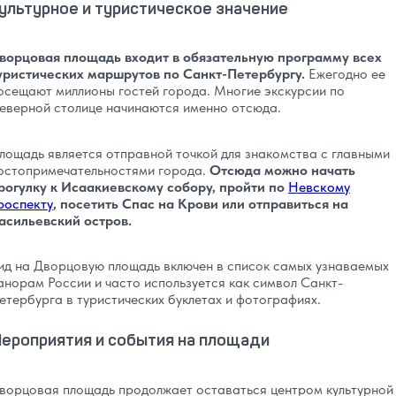
ультурное и туристическое значение
ворцовая площадь входит в обязательную программу всех
уристических маршрутов по Санкт-Петербургу.
Ежегодно ее
осещают миллионы гостей города. Многие экскурсии по
еверной столице начинаются именно отсюда.
лощадь является отправной точкой для знакомства с главными
остопримечательностями города.
Отсюда можно начать
рогулку к Исаакиевскому собору, пройти по
Невскому
роспекту
, посетить Спас на Крови или отправиться на
асильевский остров.
ид на Дворцовую площадь включен в список самых узнаваемых
анорам России и часто используется как символ Санкт-
етербурга в туристических буклетах и фотографиях.
ероприятия и события на площади
ворцовая площадь продолжает оставаться центром культурной