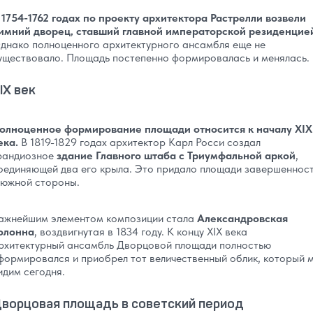
 1754-1762 годах по проекту архитектора Растрелли возвели
имний дворец, ставший главной императорской резиденцие
днако полноценного архитектурного ансамбля еще не
уществовало. Площадь постепенно формировалась и менялась.
IX век
олноценное формирование площади относится к началу XIX
ека.
В 1819-1829 годах архитектор Карл Росси создал
рандиозное
здание Главного штаба с Триумфальной аркой
,
оединяющей два его крыла. Это придало площади завершеннос
 южной стороны.
ажнейшим элементом композиции стала
Александровская
олонна
, воздвигнутая в 1834 году. К концу XIX века
рхитектурный ансамбль Дворцовой площади полностью
формировался и приобрел тот величественный облик, который 
идим сегодня.
ворцовая площадь в советский период