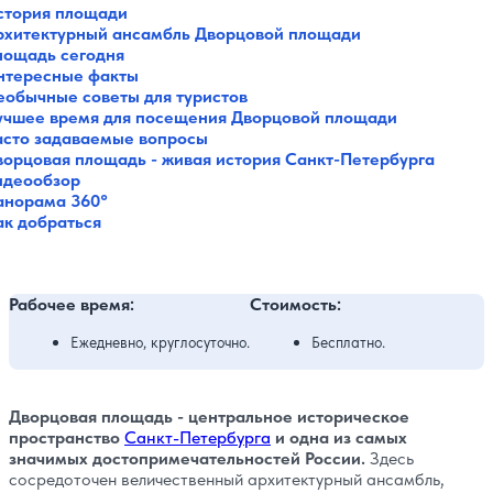
стория площади
рхитектурный ансамбль Дворцовой площади
лощадь сегодня
нтересные факты
еобычные советы для туристов
учшее время для посещения Дворцовой площади
асто задаваемые вопросы
ворцовая площадь - живая история Санкт-Петербурга
идеообзор
анорама 360°
ак добраться
Рабочее время:
Стоимость:
Ежедневно, круглосуточно.
Бесплатно.
Дворцовая площадь - центральное историческое
пространство
Санкт-Петербурга
и одна из самых
значимых достопримечательностей России.
Здесь
сосредоточен величественный архитектурный ансамбль,