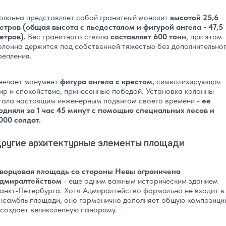
олонна представляет собой гранитный монолит
высотой 25,6
етров (общая высота с пьедесталом и фигурой ангела - 47,5
етров).
Вес гранитного ствола
составляет 600 тонн
, при этом
олонна держится под собственной тяжестью без дополнительно
репления.
енчает монумент
фигура ангела с крестом,
символизирующая
ир и спокойствие, принесенные победой. Установка колонны
тала настоящим инженерным подвигом своего времени -
ее
одняли за 1 час 45 минут с помощью специальных лесов и
000 солдат.
ругие архитектурные элементы площади
ворцовая площадь со стороны Невы ограничена
дмиралтейством
- еще одним важным историческим зданием
анкт-Петербурга. Хотя Адмиралтейство формально не входит в
нсамбль площади, оно гармонично дополняет общую композиц
 создает великолепную панораму.