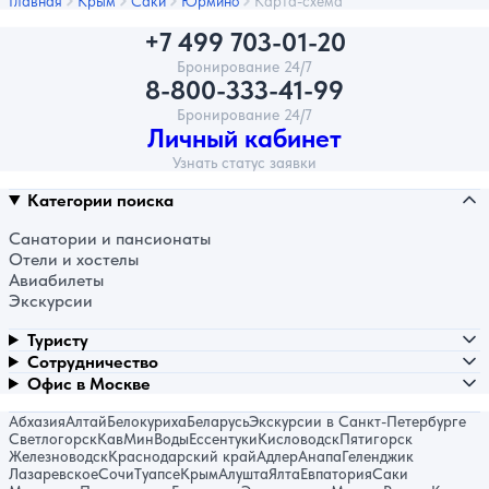
Главная
Крым
Саки
Юрмино
Карта-схема
+7 499 703-01-20
Бронирование 24/7
8-800-333-41-99
Бронирование 24/7
Личный кабинет
Узнать статус заявки
Категории поиска
Санатории и пансионаты
Отели и хостелы
Авиабилеты
Экскурсии
Туристу
Сотрудничество
Офис в Москве
Абхазия
Алтай
Белокуриха
Беларусь
Экскурсии в Санкт-Петербурге
Светлогорск
КавМинВоды
Ессентуки
Кисловодск
Пятигорск
Железноводск
Краснодарский край
Адлер
Анапа
Геленджик
Лазаревское
Сочи
Туапсе
Крым
Алушта
Ялта
Евпатория
Саки