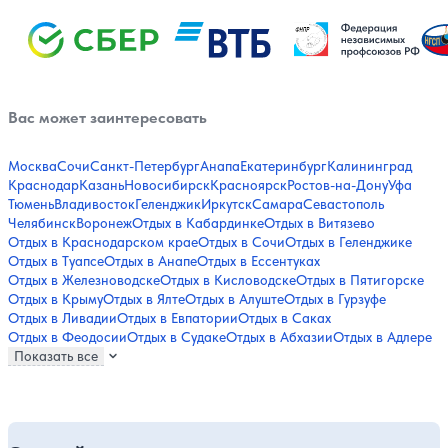
Вас может заинтересовать
Москва
Сочи
Санкт-Петербург
Анапа
Екатеринбург
Калининград
Краснодар
Казань
Новосибирск
Красноярск
Ростов-на-Дону
Уфа
Тюмень
Владивосток
Геленджик
Иркутск
Самара
Севастополь
Челябинск
Воронеж
Отдых в Кабардинке
Отдых в Витязево
Отдых в Краснодарском крае
Отдых в Сочи
Отдых в Геленджике
Отдых в Туапсе
Отдых в Анапе
Отдых в Ессентуках
Отдых в Железноводске
Отдых в Кисловодске
Отдых в Пятигорске
Отдых в Крыму
Отдых в Ялте
Отдых в Алуште
Отдых в Гурзуфе
Отдых в Ливадии
Отдых в Евпатории
Отдых в Саках
Отдых в Феодосии
Отдых в Судаке
Отдых в Абхазии
Отдых в Адлере
Показать все