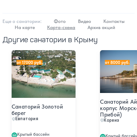
Еще о cанатории:
Фото
Видео
Контакты
На карте
Карта-схема
Архив акций
Другие санатории в Крыму
Санаторий Золотой берег
Санаторий Ай-П
от 17000 руб.
от 8000 руб.
Санаторий Ай
Санаторий Золотой
корпус Морск
берег
Прибой)
Евпатория
Кореиз
Крытый бассейн
Крытый бассей