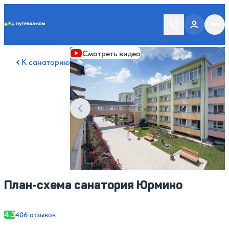
Putevka.com
Смотреть все фото
32
Смотреть видео
К санаторию
План-схема санатория Юрмино
4.3
406 отзывов