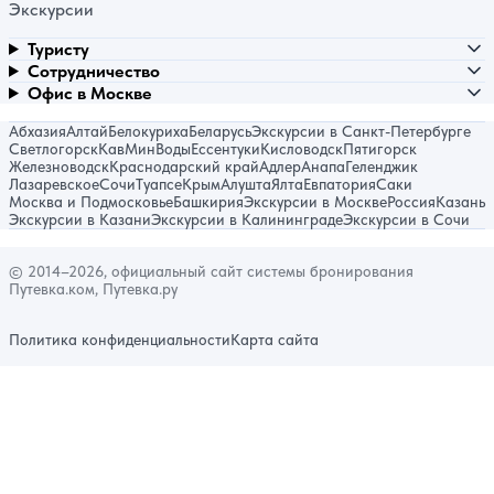
Экскурсии
Туристу
Сотрудничество
Офис в Москве
Абхазия
Алтай
Белокуриха
Беларусь
Экскурсии в Санкт-Петербурге
Светлогорск
КавМинВоды
Ессентуки
Кисловодск
Пятигорск
Железноводск
Краснодарский край
Адлер
Анапа
Геленджик
Лазаревское
Сочи
Туапсе
Крым
Алушта
Ялта
Евпатория
Саки
Москва и Подмосковье
Башкирия
Экскурсии в Москве
Россия
Казань
Экскурсии в Казани
Экскурсии в Калининграде
Экскурсии в Сочи
© 2014–2026, официальный сайт системы бронирования
Путевка.ком, Путевка.ру
Политика конфиденциальности
Карта сайта