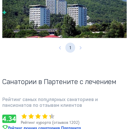
4.6
34 отзыва
Партенит
Профилей лечения:
5
Крытый бассейн
Расстояние до пляжа: 50-500 метров.
1
Предыдущая страница
Следующая страница
Санатории в Партените с лечением
Рейтинг самых популярных санаториев и
пансионатов по отзывам клиентов
Оценка, количество звезд:
4.34
4.34
Рейтинг курорта (отзывов 1202)
Рейтинг лучших санаториев Партенита