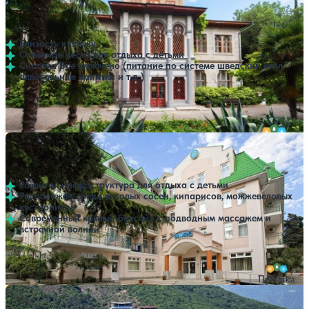
Нет цен или свободных мест на выбранные даты
Выбрать другой вариант
4.1
220 отзывов
Партенит
Близость к пляжу
Отличное место для отдыха с детьми
Система Все включено (питание по системе шведский стол,
алкогольные напитки и т.д.)
Расстояние до пляжа: 150-900 метров.
Отель Нордотель
Нет цен или свободных мест на выбранные даты
Выбрать другой вариант
4.3
153 отзыва
Партенит
Развитая инфраструктура для отдыха с детьми
Расположен среди вековых сосен, кипарисов, можжевеловых
кустарников
Современный крытый бассейн с подводным массажем и
встречной волной
Крытый бассейн
SPA
Расстояние до пляжа: 300 метров.
Санаторий Крым
Нет цен или свободных мест на выбранные даты
Выбрать другой вариант