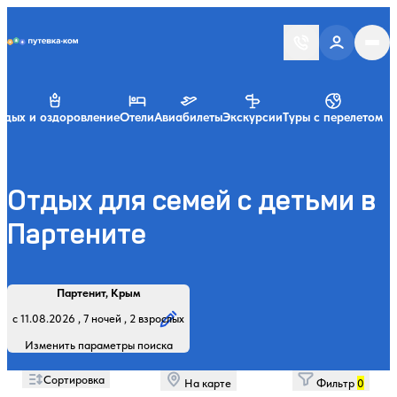
Putevka.com
тдых и оздоровление
Отели
Авиабилеты
Экскурсии
Туры с перелетом
Отдых для семей с детьми в
Партените
Найти
Регион, курорт или название
Профиль лечения:
Отдыхающие:
Дата заезда:
Кол-во ночей:
Партенит, Крым
Начните вводить название региона, курорта или объекта
с 11.08.2026 , 7 ночей , 2 взрослых
Изменить параметры поиска
Сортировка
На карте
Фильтр
0