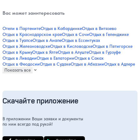
Вас может заинтересовать
Отели в Партените
Отдых в Кабардинке
Отдых в Витязево
Отдых в Краснодарском крае
Отдых в Сочи
Отдых в Геленджике
Отдых в Туапсе
Отдых в Анапе
Отдых в Ессентуках
Отдых в Железноводске
Отдых в Кисловодске
Отдых в Пятигорске
Отдых в Крыму
Отдых в Ялте
Отдых в Алуште
Отдых в Гурзуфе
Отдых в Ливадии
Отдых в Евпатории
Отдых в Саках
Отдых в Феодосии
Отдых в Судаке
Отдых в Абхазии
Отдых в Адлере
Показать все
Скачайте приложение
В приложении Ваши заявки и документы
по ним всегда под рукой!