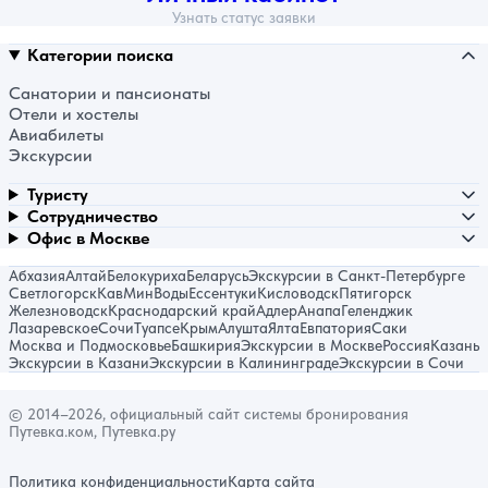
Узнать статус заявки
Категории поиска
Санатории и пансионаты
Отели и хостелы
Авиабилеты
Экскурсии
Туристу
Сотрудничество
Офис в Москве
Абхазия
Алтай
Белокуриха
Беларусь
Экскурсии в Санкт-Петербурге
Светлогорск
КавМинВоды
Ессентуки
Кисловодск
Пятигорск
Железноводск
Краснодарский край
Адлер
Анапа
Геленджик
Лазаревское
Сочи
Туапсе
Крым
Алушта
Ялта
Евпатория
Саки
Москва и Подмосковье
Башкирия
Экскурсии в Москве
Россия
Казань
Экскурсии в Казани
Экскурсии в Калининграде
Экскурсии в Сочи
© 2014–2026, официальный сайт системы бронирования
Путевка.ком, Путевка.ру
Политика конфиденциальности
Карта сайта