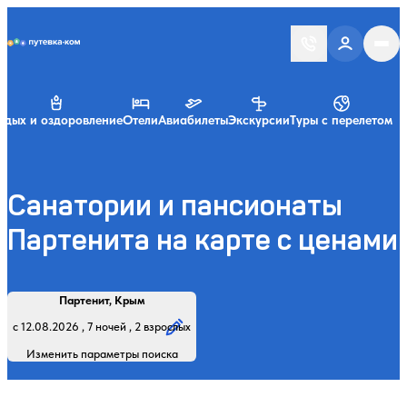
Putevka.com
тдых и оздоровление
Отели
Авиабилеты
Экскурсии
Туры с перелетом
Санатории и пансионаты
Партенита на карте с ценами
Найти
Регион, курорт или название
Профиль лечения:
Отдыхающие:
Дата заезда:
Кол-во ночей:
Партенит, Крым
Начните вводить название региона, курорта или объекта
с 12.08.2026 , 7 ночей , 2 взрослых
Изменить параметры поиска
Обновить
Закрыть