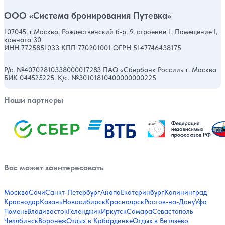
ООО «Система бронирования Путевка»
107045, г.Москва, Рождественский б-р, 9, строение 1, Помещение I,
комната 30
ИНН 7725851033 КПП 770201001 ОГРН 5147746438175
Р/с. №40702810338000017283 ПАО «Сбербанк России» г. Москва
БИК 044525225, К/с. №30101810400000000225
Наши партнеры
Вас может заинтересовать
Москва
Сочи
Санкт-Петербург
Анапа
Екатеринбург
Калининград
Краснодар
Казань
Новосибирск
Красноярск
Ростов-на-Дону
Уфа
Тюмень
Владивосток
Геленджик
Иркутск
Самара
Севастополь
Челябинск
Воронеж
Отдых в Кабардинке
Отдых в Витязево