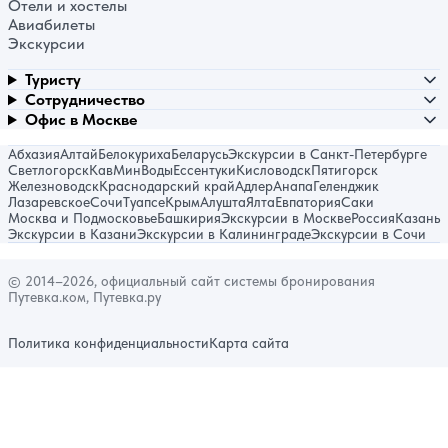
Отели и хостелы
Авиабилеты
Экскурсии
Туристу
Сотрудничество
Офис в Москве
Абхазия
Алтай
Белокуриха
Беларусь
Экскурсии в Санкт-Петербурге
Светлогорск
КавМинВоды
Ессентуки
Кисловодск
Пятигорск
Железноводск
Краснодарский край
Адлер
Анапа
Геленджик
Лазаревское
Сочи
Туапсе
Крым
Алушта
Ялта
Евпатория
Саки
Москва и Подмосковье
Башкирия
Экскурсии в Москве
Россия
Казань
Экскурсии в Казани
Экскурсии в Калининграде
Экскурсии в Сочи
© 2014–2026, официальный сайт системы бронирования
Путевка.ком, Путевка.ру
Политика конфиденциальности
Карта сайта