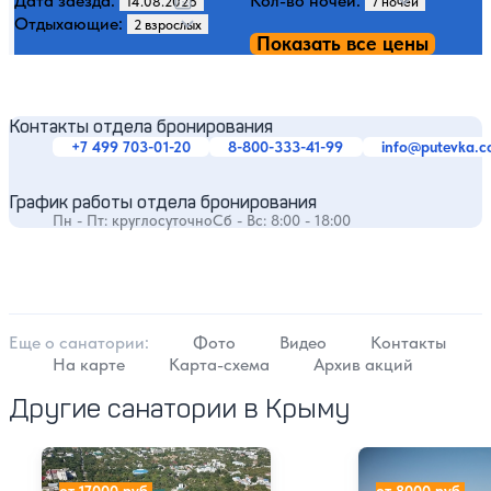
Дата заезда:
Кол-во ночей:
Отдыхающие:
Показать все цены
Контакты отдела бронирования
+7 499 703-01-20
8-800-333-41-99
info@putevka.
График работы отдела бронирования
Пн - Пт: круглосуточно
Сб - Вс: 8:00 - 18:00
Еще о cанатории:
Фото
Видео
Контакты
На карте
Карта-схема
Архив акций
Другие санатории в Крыму
Санаторий Золотой берег
Санаторий Ай-П
от 17000 руб.
от 8000 руб.