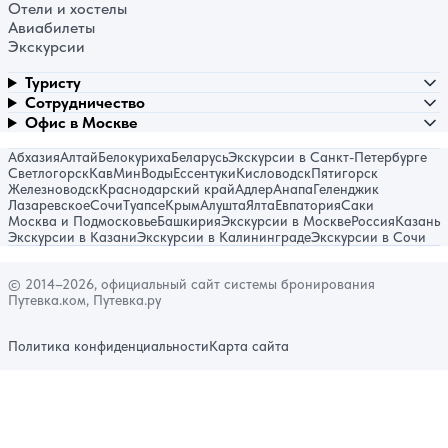
Отели и хостелы
Авиабилеты
Экскурсии
Туристу
Сотрудничество
Офис в Москве
Абхазия
Алтай
Белокуриха
Беларусь
Экскурсии в Санкт-Петербурге
Светлогорск
КавМинВоды
Ессентуки
Кисловодск
Пятигорск
Железноводск
Краснодарский край
Адлер
Анапа
Геленджик
Лазаревское
Сочи
Туапсе
Крым
Алушта
Ялта
Евпатория
Саки
Москва и Подмосковье
Башкирия
Экскурсии в Москве
Россия
Казань
Экскурсии в Казани
Экскурсии в Калининграде
Экскурсии в Сочи
© 2014–2026, официальный сайт системы бронирования
Путевка.ком, Путевка.ру
Политика конфиденциальности
Карта сайта