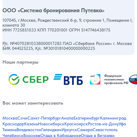
ООО «Система бронирования Путевка»
107045, г.Москва, Рождественский б-р, 9, строение 1, Помещение I,
комната 30
ИНН 7725851033 КПП 770201001 ОГРН 5147746438175
Р/с. №40702810338000017283 ПАО «Сбербанк России» г. Москва
БИК 044525225, К/с. №30101810400000000225
Наши партнеры
Вас может заинтересовать
Москва
Сочи
Санкт-Петербург
Анапа
Екатеринбург
Калининград
Краснодар
Казань
Новосибирск
Красноярск
Ростов-на-Дону
Уфа
Тюмень
Владивосток
Геленджик
Иркутск
Самара
Севастополь
Челябинск
Воронеж
Отдых в Кабардинке
Отдых в Витязево