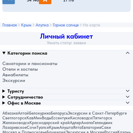
Главная
Крым
Алупка
Горное солнце
На карте
Личный кабинет
Узнать статус заявки
Категории поиска
Санатории и пансионаты
Отели и хостелы
Авиабилеты
Экскурсии
Туристу
Сотрудничество
Офис в Москве
Абхазия
Алтай
Белокуриха
Беларусь
Экскурсии в Санкт-Петербурге
Светлогорск
КавМинВоды
Ессентуки
Кисловодск
Пятигорск
Железноводск
Краснодарский край
Адлер
Анапа
Геленджик
Лазаревское
Сочи
Туапсе
Крым
Алушта
Ялта
Евпатория
Саки
Москва и Подмосковье
Башкирия
Экскурсии в Москве
Россия
Казань