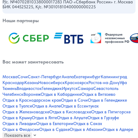
Р/с. №40702810338000017283 ПАО «Сбербанк России» г. Москва
БИК 044525225, К/с. №30101810400000000225
Наши партнеры
Вас может заинтересовать
Москва
Сочи
Санкт-Петербург
Анапа
Екатеринбург
Калининград
Краснодар
Казань
Новосибирск
Красноярск
Ростов-на-Дону
Уфа
Тюмень
Владивосток
Геленджик
Иркутск
Самара
Севастополь
Челябинск
Воронеж
Отдых в Кабардинке
Отдых в Витязево
Отдых в Краснодарском крае
Отдых в Сочи
Отдых в Геленджике
Отдых в Туапсе
Отдых в Анапе
Отдых в Ессентуках
Отдых в Железноводске
Отдых в Кисловодске
Отдых в Пятигорске
Отдых в Крыму
Отдых в Ялте
Отдых в Алуште
Отдых в Гурзуфе
Отдых в Ливадии
Отдых в Евпатории
Отдых в Саках
Отдых в Феодосии
Отдых в Судаке
Отдых в Абхазии
Отдых в Адлере
Показать все