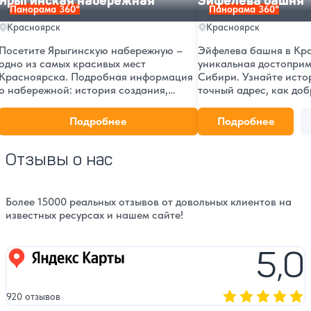
Ярыгинская набережная
Эйфелева башня
Панорама 360°
Панорама 360°
Красноярск
Красноярск
Посетите Ярыгинскую набережную –
Эйфелева башня в Кр
одно из самых красивых мест
уникальная достоприм
Красноярска. Подробная информация
Сибири. Узнайте исто
о набережной: история создания,
точный адрес, как доб
карта, панорамные виды, места для
посмотрите фото и от
отдыха и развлечений.
посетителей. Идеальн
Подробнее
Подробнее
необычных фотографи
Отзывы о нас
Более 15000 реальных отзывов от довольных клиентов на
известных ресурсах и нашем сайте!
5,0
Яндекс карты
920 отзывов