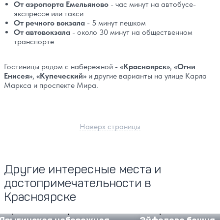
От аэропорта Емельяново
- час минут на автобусе-
экспрессе или такси
От речного вокзала
- 5 минут пешком
От автовокзала
- около 30 минут на общественном
транспорте
Гостиницы рядом с набережной -
«Красноярск»
,
«Огни
Енисея»
,
«Купеческий»
и другие варианты на улице Карла
Маркса и проспекте Мира.
Наверх страницы
Другие интересные места и
достопримечательности в
Красноярске
Ярыгинская набережная
Эйфелева башня