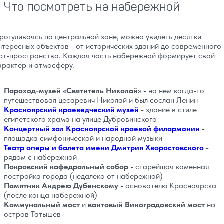
Что посмотреть на набережной
рогуливаясь по центральной зоне, можно увидеть десятки
нтересных объектов - от исторических зданий до современного
рт-пространства. Каждая часть набережной формирует свой
арактер и атмосферу.
Пароход-музей «Святитель Николай»
- на нем когда-то
путешествовал цесаревич Николай и был сослан Ленин
Красноярский краеведческий музей
- здание в стиле
египетского храма на улице Дубровинского
Концертный зал Красноярской краевой филармонии
-
площадка симфонической и народной музыки
Театр оперы и балета имени Дмитрия Хворостовского
-
рядом с набережной
Покровский кафедральный собор
- старейшая каменная
постройка города (недалеко от набережной)
Памятник Андрею Дубенскому
- основателю Красноярска
(после конца набережной)
Коммунальный мост
и
вантовый
Виноградовский мост
на
остров Татышев