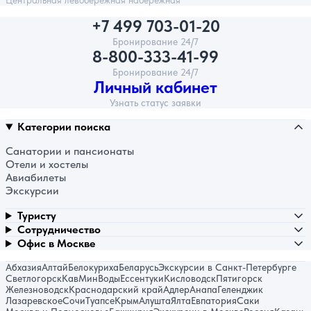
Центральная левобережная набережная
+7 499 703-01-20
Бронирование 24/7
8-800-333-41-99
Бронирование 24/7
Личный кабинет
Узнать статус заявки
Категории поиска
Санатории и пансионаты
Отели и хостелы
Авиабилеты
Экскурсии
Туристу
Сотрудничество
Офис в Москве
Абхазия
Алтай
Белокуриха
Беларусь
Экскурсии в Санкт-Петербурге
Светлогорск
КавМинВоды
Ессентуки
Кисловодск
Пятигорск
Железноводск
Краснодарский край
Адлер
Анапа
Геленджик
Лазаревское
Сочи
Туапсе
Крым
Алушта
Ялта
Евпатория
Саки