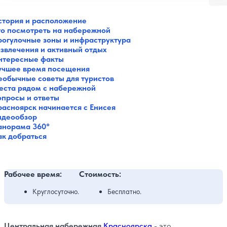
стория и расположение
то посмотреть на набережной
рогулочные зоны и инфраструктура
азвлечения и активный отдых
нтересные факты
учшее время посещения
еобычные советы для туристов
еста рядом с набережной
опросы и ответы
расноярск начинается с Енисея
идеообзор
анорама 360°
ак добраться
Рабочее время:
Стоимость:
Круглосуточно.
Бесплатно.
Центральная набережная
Красноярска
- это