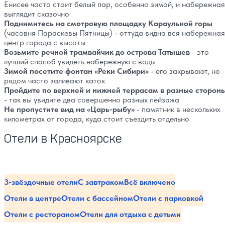
Енисее часто стоит белый пар, особенно зимой, и набережная
выглядит сказочно
Поднимитесь на смотровую площадку Караульной горы
(часовня Параскевы Пятницы) - оттуда видна вся набережная
центр города с высоты
Возьмите речной трамвайчик до острова Татышев
- это
лучший способ увидеть набережную с воды
Зимой посетите фонтан «Реки Сибири»
- его закрывают, но
рядом часто заливают каток
Пройдите по верхней и нижней террасам в разные сторон
- так вы увидите два совершенно разных пейзажа
Не пропустите вид на «Царь-рыбу»
- памятник в нескольких
километрах от города, куда стоит съездить отдельно
Отели в Красноярске
3-звёздочные отели
С завтраком
Всё включено
Отели в центре
Отели с бассейном
Отели с парковкой
Отели с рестораном
Отели для отдыха с детьми