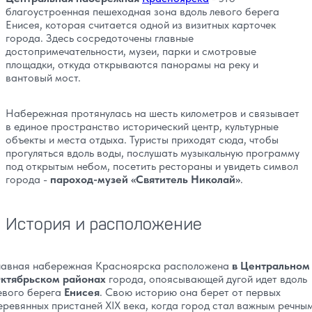
благоустроенная пешеходная зона вдоль левого берега
Енисея, которая считается одной из визитных карточек
города. Здесь сосредоточены главные
достопримечательности, музеи, парки и смотровые
площадки, откуда открываются панорамы на реку и
вантовый мост.
Набережная протянулась на шесть километров и связывает
в единое пространство исторический центр, культурные
объекты и места отдыха. Туристы приходят сюда, чтобы
прогуляться вдоль воды, послушать музыкальную программу
под открытым небом, посетить рестораны и увидеть символ
города -
пароход-музей «Святитель Николай»
.
История и расположение
лавная набережная Красноярска расположена
в Центральном
ктябрьском районах
города, опоясывающей дугой идет вдоль
евого берега
Енисея
. Свою историю она берет от первых
еревянных пристаней XIX века, когда город стал важным речны