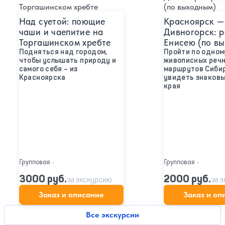
Над суетой: поющие
Красноярск —
чаши и чаепитие на
Дивногорск: р
Торгашинском хребте
Енисею (по в
Подняться над городом,
Пройти по одном
чтобы услышать природу и
живописных реч
самого себя – из
маршрутов Сибир
Красноярска
увидеть знаковы
края
Групповая
•
Групповая
•
3000 руб.
2000 руб.
за экскурсию
за 
Заказ и описание
Заказ и оп
Все экскурсии