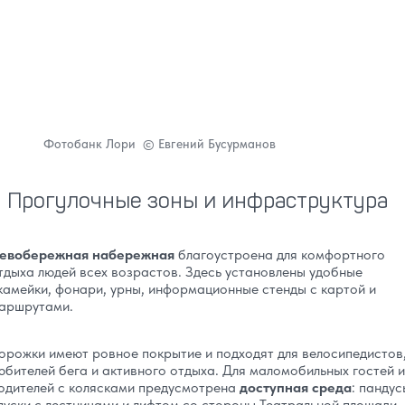
Фотобанк Лори © Евгений Бусурманов
Прогулочные зоны и инфраструктура
евобережная набережная
благоустроена для комфортного
тдыха людей всех возрастов. Здесь установлены удобные
камейки, фонари, урны, информационные стенды с картой и
аршрутами.
орожки имеют ровное покрытие и подходят для велосипедистов
юбителей бега и активного отдыха. Для маломобильных гостей и
одителей с колясками предусмотрена
доступная среда
: пандус
пуски с лестницами и лифтом со стороны Театральной площади.