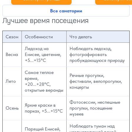
Все санатории
Лучшее время посещения
Сезон
Особенности
Что делать
Ледоход на
Наблюдать ледоход,
Весна
Енисее, цветение,
фотографировать
+5...+15°C
пробуждающуюся природу
Самое теплое
Речные прогулки,
время,
Лето
фестивали, велопрогулки,
+20...+28°C,
концерты
открытые веранды
Фотосессии, неспешные
Яркие краски в
Осень
прогулки, посещение
парках, +5...+15°C
музеев
Наблюдать туман над
Парящий Енисей,
незамерзающей рекой,