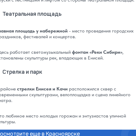
Театральная площадь
лавная площадь у набережной
- место проведения городских
раздников, фестивалей и концертов.
десь работает светомузыкальный
фонтан «Реки Сибири»
,
становлены скульптуры рек, впадающих в Енисей.
Стрелка и парк
 районе
стрелки
Енисея и Качи
расположился сквер с
овременными скульптурами, велоплощадка и сцена линейного
еатра.
то любимое место молодых горожан и энтузиастов уличной
ультуры.
осмотрите еще в Красноярске