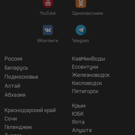
YouTube
Одноклассники
ВКонтакте
Telegram
Россия
КавМинВоды
Ессентуки
Беларусь
Железноводск
Подмосковье
Кисловодск
Алтай
Пятигорск
Абхазия
Крым
Краснодарский край
ЮБК
Сочи
Ялта
Геленджик
Алушта