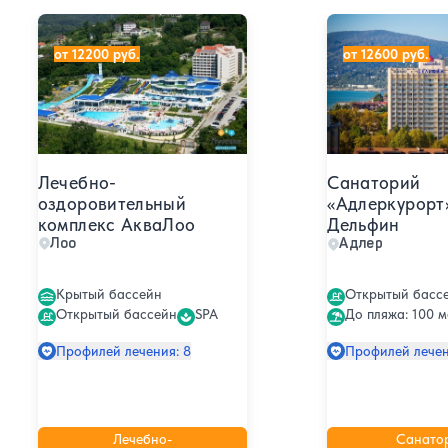
Лечебно-оздоровительный комплекс АкваЛоо
Санаторий «Адл
от 12200 руб.
от 12600 руб.
Лечебно-
Санаторий
оздоровительный
«Адлеркурорт
комплекс АкваЛоо
Дельфин
Лоо
Адлер
Крытый бассейн
Открытый басс
Открытый бассейн
SPA
До пляжа: 100 м
Профилей лечения: 8
Профилей лечен
Лечебно-
Санато