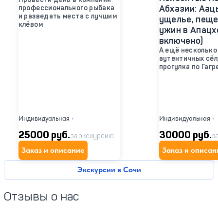
Абхазии: Аац
профессионального рыбака
и разведать места с лучшим
ущелье, пеще
клёвом
ужин в Апацх
включено)
А ещё несколько
аутентичных сёл
прогулка по Гагр
Индивидуальная
•
Индивидуальная
•
25000 руб.
30000 руб.
за экскурсию
з
Заказ и описание
Заказ и описан
Экскурсии в Сочи
Отзывы о нас