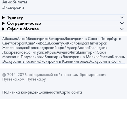
Авиабилеты
Экскурсии
Туристу
Сотрудничество
Офис в Москве
Абхазия
Алтай
Белокуриха
Беларусь
Экскурсии в Санкт-Петербурге
Светлогорск
КавМинВоды
Ессентуки
Кисловодск
Пятигорск
Железноводск
Краснодарский край
Адлер
Анапа
Геленджик
Лазаревское
Сочи
Туапсе
Крым
Алушта
Ялта
Евпатория
Саки
Москва и Подмосковье
Башкирия
Экскурсии в Москве
Россия
Казань
Экскурсии в Казани
Экскурсии в Калининграде
Экскурсии в Сочи
© 2014–2026, официальный сайт системы бронирования
Путевка.ком, Путевка.ру
Политика конфиденциальности
Карта сайта