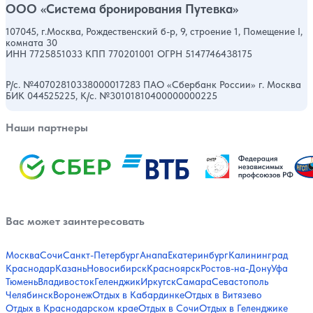
ООО «Система бронирования Путевка»
107045, г.Москва, Рождественский б-р, 9, строение 1, Помещение I,
комната 30
ИНН 7725851033 КПП 770201001 ОГРН 5147746438175
Р/с. №40702810338000017283 ПАО «Сбербанк России» г. Москва
БИК 044525225, К/с. №30101810400000000225
Наши партнеры
Вас может заинтересовать
Москва
Сочи
Санкт-Петербург
Анапа
Екатеринбург
Калининград
Краснодар
Казань
Новосибирск
Красноярск
Ростов-на-Дону
Уфа
Тюмень
Владивосток
Геленджик
Иркутск
Самара
Севастополь
Челябинск
Воронеж
Отдых в Кабардинке
Отдых в Витязево
Отдых в Краснодарском крае
Отдых в Сочи
Отдых в Геленджике