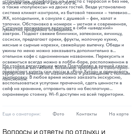
«стандарты», «комфорты» на 2 места с террасой и без нее,
морском побережье – всего 300 м,
а также «полулюксы» на двоих гостей. Везде установлена
система климат-контроля, из бытовой техники – телевизор
ЖК, холодильник, в санузле с душевой – фен, халат и
тапочки. Обстановка в номерах – уютная и современная,
Суточное проживание включает в себя «шведский»
грамотно продумано освещение.
завтрак. Подают свежие блинчики, запеканки, яичницу,
сосиски, предлагают орехи, фрукты, молочную кухню,
мясные и сырные нарезки, свежайшую выпечку. Обеды и
ужины по меню можно заказывать дополнительно в
отельном кафе с одноименным названием. Перекусить и
освежиться всегда можно в лобби-баре, расположенном в
На стойке регистрации отеля
Портобелло
в зимний сезон
просторном вестибюле. Возможно приобрести санаторно-
предлагают купить ски-пассы в «Роза Хутор» и арендовать
курортное лечение по назначению и размещение с полным
экипировку. В любое время можно заказать экскурсию,
пансионом.
воспользоваться услугами прачечной, сдать ценности в
сейф на хранение, отправить авто на бесплатную
охраняемую стоянку. Wi-fi доступен на всей территории.
Еще о cанатории:
Фото
Контакты
На карте
Вопросы и ответы по отдыху и