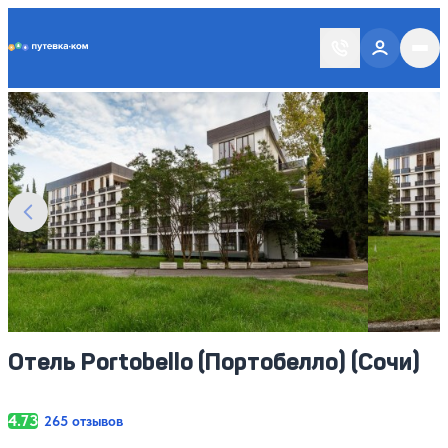
Putevka.com
Смотреть все фото
16
Отель Portobello (Портобелло) (Сочи)
4.73
265 отзывов