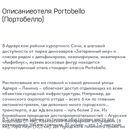
Описание
отеля Portobello
(Портобелло)
В Адлерском районе курортного Сочи, в шаговой
доступности от парка динозавров «Затерянный мир» и
совсем рядом с дельфинарием, океанариумом, аквапарком
«Амфибиус», музеем восковых фигур находится
круглогодичный отель стандарт-класса
Portobello
.
Расположение его на главной и самой длинной улице
Адлера – Ленина – облегчает доступ отдыхающих ко всем
объектам городской инфраструктуры. Например, до
сочинского аэропорта оттуда – всего 6 км по главным
автомагистралям, где довольно много городского
транспорта, а до ж/д вокзала – чуть более 2 км. Из
ближайших природных достопримечательностей – Агурские
В 5-этажном здании гостиницы обустроены места для
водопады (11 км), Кавказский биосферный заповедник (8
размещения 160 постояльцев. 81 номер – это 1-2-местные
км), гора Ахун (10,5 км). До городского галечного пляжа на