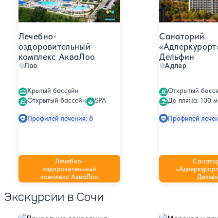
Лечебно-
Санаторий
оздоровительный
«Адлеркурорт
комплекс АкваЛоо
Дельфин
Лоо
Адлер
Крытый бассейн
Открытый басс
Открытый бассейн
SPA
До пляжа: 100 м
Профилей лечения: 8
Профилей лечен
Лечебно-
Санато
оздоровительный
«Адлеркурорт
комплекс АкваЛоо
Дельф
Экскурсии в Сочи