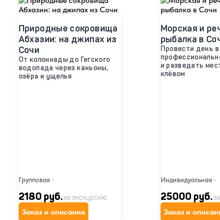
Природные сокровища
Морская и ре
Абхазии: на джипах из
рыбалка в Со
Сочи
Провести день в
профессиональн
От колоннады до Гегского
и разведать мес
водопада через каньоны,
клёвом
озёра и ущелья
Групповая
•
Индивидуальная
•
2180 руб.
25000 руб.
за экскурсию
за
Заказ и описание
Заказ и описан