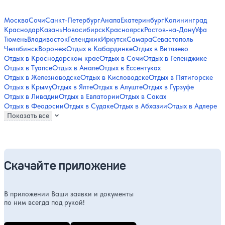
Москва
Сочи
Санкт-Петербург
Анапа
Екатеринбург
Калининград
Краснодар
Казань
Новосибирск
Красноярск
Ростов-на-Дону
Уфа
Тюмень
Владивосток
Геленджик
Иркутск
Самара
Севастополь
Челябинск
Воронеж
Отдых в Кабардинке
Отдых в Витязево
Отдых в Краснодарском крае
Отдых в Сочи
Отдых в Геленджике
Отдых в Туапсе
Отдых в Анапе
Отдых в Ессентуках
Отдых в Железноводске
Отдых в Кисловодске
Отдых в Пятигорске
Отдых в Крыму
Отдых в Ялте
Отдых в Алуште
Отдых в Гурзуфе
Отдых в Ливадии
Отдых в Евпатории
Отдых в Саках
Отдых в Феодосии
Отдых в Судаке
Отдых в Абхазии
Отдых в Адлере
Показать все
Скачайте приложение
В приложении Ваши заявки и документы
по ним всегда под рукой!