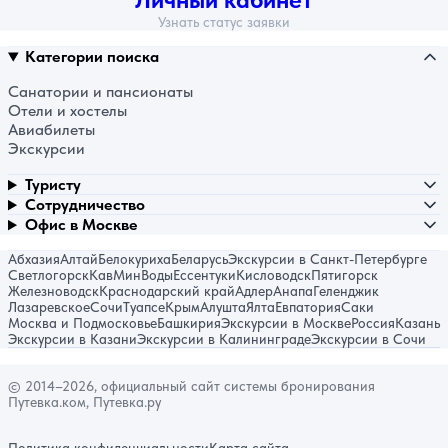
Узнать статус заявки
Категории поиска
Санатории и пансионаты
Отели и хостелы
Авиабилеты
Экскурсии
Туристу
Сотрудничество
Офис в Москве
Абхазия
Алтай
Белокуриха
Беларусь
Экскурсии в Санкт-Петербурге
Светлогорск
КавМинВоды
Ессентуки
Кисловодск
Пятигорск
Железноводск
Краснодарский край
Адлер
Анапа
Геленджик
Лазаревское
Сочи
Туапсе
Крым
Алушта
Ялта
Евпатория
Саки
Москва и Подмосковье
Башкирия
Экскурсии в Москве
Россия
Казань
Экскурсии в Казани
Экскурсии в Калининграде
Экскурсии в Сочи
© 2014–2026, официальный сайт системы бронирования
Путевка.ком, Путевка.ру