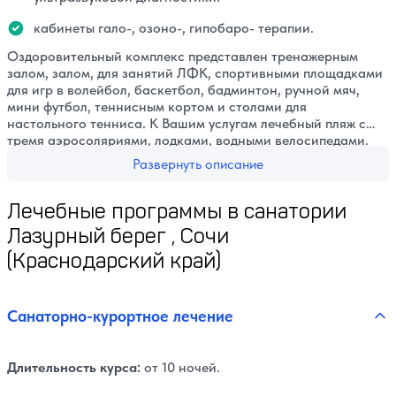
кабинеты гало-, озоно-, гипобаро- терапии.
Оздоровительный комплекс представлен тренажерным
залом, залом, для занятий ЛФК, спортивными площадками
для игр в волейбол, баскетбол, бадминтон, ручной мяч,
мини футбол, теннисным кортом и столами для
настольного тенниса. К Вашим услугам лечебный пляж с
тремя аэросоляриями, лодками, водными велосипедами.
На территории парковой зоны, где более 3000 растений и
Развернуть описание
деревьев, 70 видов, имеются 3 маршрута терренкура
(лечебной дозированной ходьбы), что дает возможность
Лечебные программы в санатории
получать больным и отдыхающим аэрофитотерапию в
естественных природных условиях.
Лазурный берег , Сочи
(Краснодарский край)
Санаторно-курортное лечение
Длительность курса:
от 10 ночей.