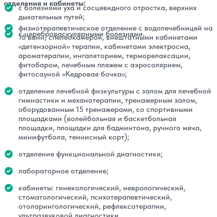
отделения и кабинеты:
с болезнями уха и сосцевидного отростка, верхних
дыхательных путей;
физиотерапевтическое отделение с водолечебницей на
с цереброваскулярными болезнями.
16 ванн, спелеокамерой, внештатными кабинетами
«детензорной» терапии, кабинетами электросна,
ароматерапии, ингаляторием, терморелаксации,
фитобаром, лечебным пляжем с аэросолярием,
фитосауной «Кедровая бочка»;
отделение лечебной физкультуры с залом для лечебной
гимнастики и механотерапии, тренажерным залом,
оборудованным 15 тренажерами, со спортивными
площадками (волейбольная и баскетбольная
площадки, площадки для бадминтона, ручного мяча,
минифутбола, теннисный корт);
отделение функциональной диагностики;
лабораторное отделение;
кабинеты: гинекологический, неврологический,
стоматологический, психотерапевтический,
отоларингологический, рефлексотерапии,
ультразвуковой диагностики.