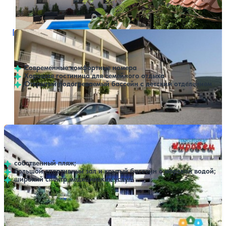
Открытый бассейн
Расстояние до пляжа: 700 метров.
Гостиница Акрополь
Нет цен или свободных мест на выбранные даты
Выбрать другой вариант
4.3
47 отзывов
Кабардинка
Современные комфортные номера
Хорошая гостиница для семейного отдыха
Открытый подогреваемый бассейн с детским отделением
Открытый бассейн
Расстояние до пляжа: 900 метров.
Пансионат Кировец
Нет цен или свободных мест на выбранные даты
Выбрать другой вариант
5
1 отзыв
Кабардинка
собственный пляж;
большой спортивный зал и крытый бассейн с морской водой;
широкий спектр медицинских услуг.
Профилей лечения:
2
SPA
Расстояние до пляжа: 800 метров