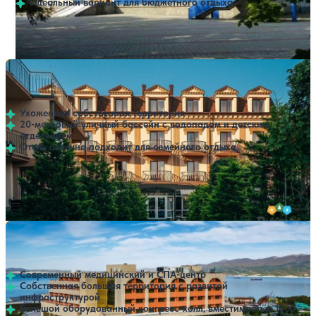
Идеальный вариант для бюджетного отдыха
Расстояние до пляжа: 300 метров.
Отель Маринус
Нет цен или свободных мест на выбранные даты
Выбрать другой вариант
4.3
156 отзывов
Кабардинка
Ухоженная собственная территория
20-метровый уличный бассейн с водопадом и детским
отделением
Отель отлично подходит для семейного отдыха
Открытый бассейн
SPA
Расстояние до пляжа: 1000 метров.
Гостиничный комплекс Надежда SPA & Морской Рай
Нет цен или свободных мест на выбранные даты
Выбрать другой вариант
4
297 отзывов
Кабардинка
Современный медицинский и СПА-центр
Собственная большая территория с развитой
инфраструктурой
Большой оборудованный конгресс-холл, вместимостью 1000