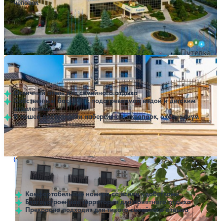
человек
Профилей лечения:
12
Крытый бассейн
Открытый бассейн
SPA
Расстояние до пляжа: 50 метров.
Отель Южные Ночи
Нет цен или свободных мест на выбранные даты
Выбрать другой вариант
4.6
122 отзыва
Кабардинка
Отличный отель для семейного отдыха
Собственный бассейн с подогреваемой водой и детским
отделением
В пешей доступности набережная, аквапарк, океанариум
Открытый бассейн
Расстояние до пляжа: 250 метров.
Отель Лагуна
Нет цен или свободных мест на выбранные даты
Выбрать другой вариант
4.7
59 отзывов
Кабардинка
Комфортабельные номера со всеми удобствами
Благоустроенная территория для приятного отдыха
Прекрасно подходит для тихого семейного отдыха