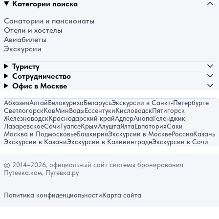
Категории поиска
Санатории и пансионаты
Отели и хостелы
Авиабилеты
Экскурсии
Туристу
Сотрудничество
Офис в Москве
Абхазия
Алтай
Белокуриха
Беларусь
Экскурсии в Санкт-Петербурге
Светлогорск
КавМинВоды
Ессентуки
Кисловодск
Пятигорск
Железноводск
Краснодарский край
Адлер
Анапа
Геленджик
Лазаревское
Сочи
Туапсе
Крым
Алушта
Ялта
Евпатория
Саки
Москва и Подмосковье
Башкирия
Экскурсии в Москве
Россия
Казань
Экскурсии в Казани
Экскурсии в Калининграде
Экскурсии в Сочи
© 2014–2026, официальный сайт системы бронирования
Путевка.ком, Путевка.ру
Политика конфиденциальности
Карта сайта