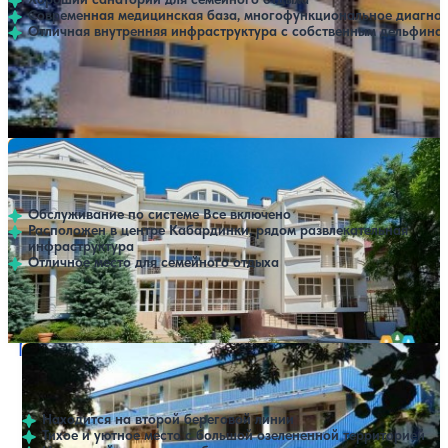
Современная медицинская база, многофункциональное диагно
Отличная внутренняя инфраструктура с собственным дельфина
Профилей лечения:
6
Крытый бассейн
Открытый бассейн
Отель Фандоринъ
Нет цен или свободных мест на выбранные даты
Выбрать другой вариант
4.2
202 отзыва
Кабардинка
Обслуживание по системе Все включено
Расположен в центре Кабардинки, рядом развлекательная
инфраструктура
Отличное место для семейного отдыха
Открытый бассейн
Расстояние до пляжа: 1000 метров.
Пансионат Октябрь
Нет цен или свободных мест на выбранные даты
Выбрать другой вариант
4.4
50 отзывов
Кабардинка
Находится на второй береговой линии
Тихое и уютное место с большой озелененной территорией