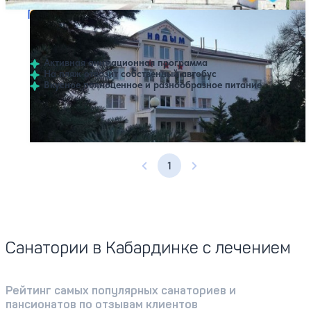
Пансионат Надым
Нет цен или свободных мест на выбранные даты
Выбрать другой вариант
4.5
40 отзывов
Кабардинка
Активная анимационная программа
На пляж отвозит собственный автобус
Вкусное полноценное и разнообразное питание
Профилей лечения:
3
Открытый бассейн
1
Предыдущая страница
Следующая страница
Санатории в Кабардинке с лечением
Рейтинг самых популярных санаториев и
пансионатов по отзывам клиентов