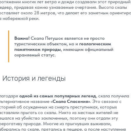
ротяжении многих лет ветра и дожди создавали этот природный
едевр, придавая камню узнаваемые очертания. Высота скалы
оставляет около 28 метров, что делает его заметным ориентир
а набережной реки.
Важно!
Скала Петушок является не просто
туристическим объектом, но и
геологическим
памятником природы
, имеющим официальный
охраняемый статус.
История и легенды
лагодаря
одной из самых популярных легенд
, скала получила
льтернативное название «
Скала Спасения»
. Это связано с
сторией об осужденных на смерть преступниках, которых
аставляли прыгать со скалы. Никто из местных жителей не
ешался на убийство заключенных, поэтому они отдали эту
рерогативу природе. Многие из прыгнувших выживали,
абирались по скале, прятались в пещере, а после наступления