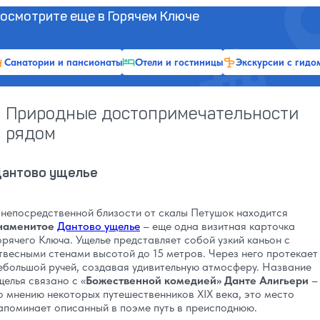
осмотрите еще в Горячем Ключе
Санатории и пансионаты
Отели и гостиницы
Экскурсии с гидо
Природные достопримечательности
рядом
антово ущелье
 непосредственной близости от скалы Петушок находится
наменитое
Дантово ущелье
– еще одна визитная карточка
орячего Ключа. Ущелье представляет собой узкий каньон с
твесными стенами высотой до 15 метров. Через него протекает
ебольшой ручей, создавая удивительную атмосферу. Название
щелья связано с «
Божественной комедией» Данте Алигьери
–
о мнению некоторых путешественников XIX века, это место
апоминает описанный в поэме путь в преисподнюю.