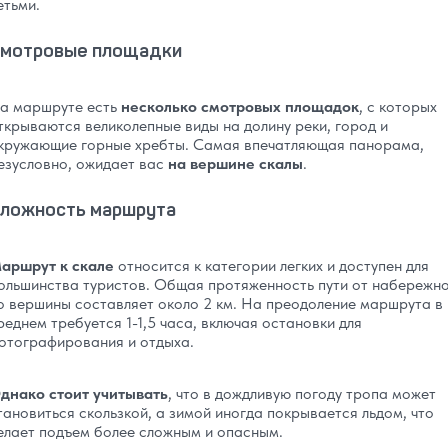
етьми.
мотровые площадки
а маршруте есть
несколько смотровых площадок
, с которых
ткрываются великолепные виды на долину реки, город и
кружающие горные хребты. Самая впечатляющая панорама,
езусловно, ожидает вас
на вершине скалы
.
ложность маршрута
аршрут к скале
относится к категории легких и доступен для
ольшинства туристов. Общая протяженность пути от набережн
о вершины составляет около 2 км. На преодоление маршрута в
реднем требуется 1-1,5 часа, включая остановки для
отографирования и отдыха.
днако стоит учитывать
, что в дождливую погоду тропа может
тановиться скользкой, а зимой иногда покрывается льдом, что
елает подъем более сложным и опасным.