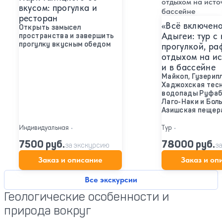
вкусом: прогулка и
ресторан
«Всё включено
Открыть замысел
Адыгеи: тур с
пространства и завершить
прогулку вкусным обедом
прогулкой, ра
отдыхом на и
и в бассейне
Майкоп, Гузерипл
Хаджохская тесн
⁠водопады Руфаб
Лаго-Наки и Бол
Азишская пещер
Индивидуальная
•
Тур
•
7500 руб.
78000 руб.
за экскурсию
з
Заказ и описание
Заказ и оп
Все экскурсии
Геологические особенности и
природа вокруг