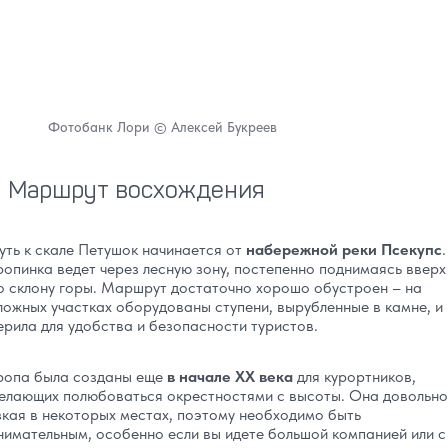
Фотобанк Лори © Алексей Букреев
Маршрут восхождения
уть к скале Петушок начинается от
набережной реки Псекупс
.
ропинка ведет через лесную зону, постепенно поднимаясь вверх
о склону горы. Маршрут достаточно хорошо обустроен – на
ложных участках оборудованы ступени, вырубленные в камне, и
ерила для удобства и безопасности туристов.
ропа была созданы еще
в начале XX века
для курортников,
елающих полюбоваться окрестностями с высоты. Она довольно
зкая в некоторых местах, поэтому необходимо быть
нимательным, особенно если вы идете большой компанией или с