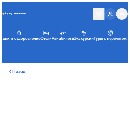
Putevka.com
тдых и оздоровление
Отели
Авиабилеты
Экскурсии
Туры с перелетом
Назад