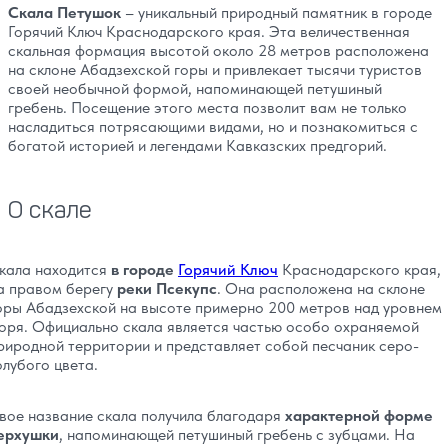
Скала Петушок
– уникальный природный памятник в городе
Горячий Ключ Краснодарского края. Эта величественная
скальная формация высотой около 28 метров расположена
на склоне Абадзехской горы и привлекает тысячи туристов
своей необычной формой, напоминающей петушиный
гребень. Посещение этого места позволит вам не только
насладиться потрясающими видами, но и познакомиться с
богатой историей и легендами Кавказских предгорий.
О скале
кала находится
в городе
Горячий Ключ
Краснодарского края,
а правом берегу
реки Псекупс
. Она расположена на склоне
оры Абадзехской на высоте примерно 200 метров над уровнем
оря. Официально скала является частью особо охраняемой
риродной территории и представляет собой песчаник серо-
олубого цвета.
вое название скала получила благодаря
характерной форме
ерхушки
, напоминающей петушиный гребень с зубцами. На