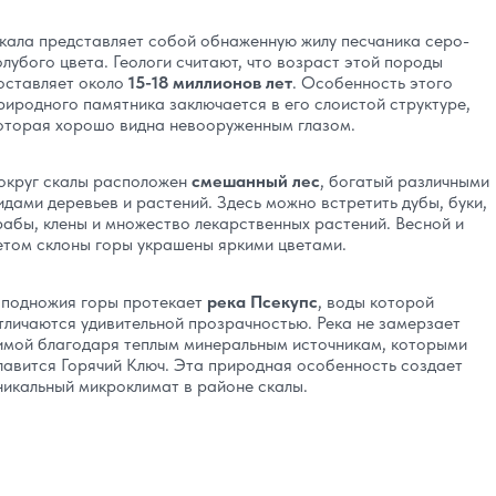
кала представляет собой обнаженную жилу песчаника серо-
олубого цвета. Геологи считают, что возраст этой породы
оставляет около
15-18 миллионов лет
. Особенность этого
риродного памятника заключается в его слоистой структуре,
оторая хорошо видна невооруженным глазом.
округ скалы расположен
смешанный лес
, богатый различными
идами деревьев и растений. Здесь можно встретить дубы, буки,
рабы, клены и множество лекарственных растений. Весной и
етом склоны горы украшены яркими цветами.
 подножия горы протекает
река Псекупс
, воды которой
тличаются удивительной прозрачностью. Река не замерзает
имой благодаря теплым минеральным источникам, которыми
лавится Горячий Ключ. Эта природная особенность создает
никальный микроклимат в районе скалы.