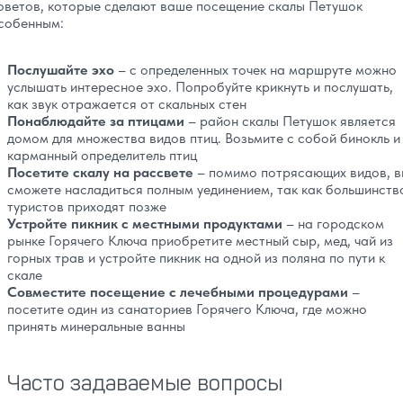
оветов, которые сделают ваше посещение скалы Петушок
собенным:
Послушайте эхо
– с определенных точек на маршруте можно
услышать интересное эхо. Попробуйте крикнуть и послушать,
как звук отражается от скальных стен
Понаблюдайте за птицами
– район скалы Петушок является
домом для множества видов птиц. Возьмите с собой бинокль и
карманный определитель птиц
Посетите скалу на рассвете
– помимо потрясающих видов, в
сможете насладиться полным уединением, так как большинств
туристов приходят позже
Устройте пикник с местными продуктами
– на городском
рынке Горячего Ключа приобретите местный сыр, мед, чай из
горных трав и устройте пикник на одной из поляна по пути к
скале
Совместите посещение с лечебными процедурами
–
посетите один из санаториев Горячего Ключа, где можно
принять минеральные ванны
Часто задаваемые вопросы