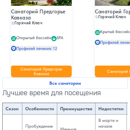
Санаторий Го
Санаторий Предгорье
Горячий Ключ
Кавказа
Горячий Ключ
Крытый бассей
Открытый бассейн
SPA
Профилей лечен
Профилей лечения: 12
Санаторий Предгорье
Санаторий 
Кавказа
Все санатории
Лучшее время для посещения
Сезон
Особенности
Преимущества
Недостатки
В марте и
Пробуждение
начале
Меньше