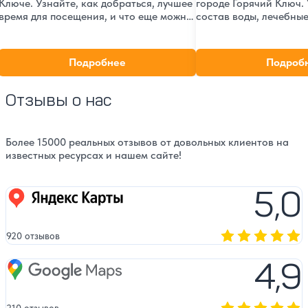
Ключе. Узнайте, как добраться, лучшее
городе Горячий Ключ.
время для посещения, и что еще можно
состав воды, лечебные
посмотреть в окрестностях.
фотографии и подроб
Фотографии, карта маршрута и
одной из главных при
практические рекомендации.
достопримечательнос
Подробнее
Подроб
Краснодарского края.
Отзывы о нас
Более 15000 реальных отзывов от довольных клиентов на
известных ресурсах и нашем сайте!
5,0
Яндекс карты
920 отзывов
Оценка, количест
4,9
Google Maps