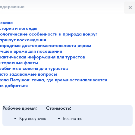
Закры
одержание
 скале
стория и легенды
еологические особенности и природа вокруг
аршрут восхождения
риродные достопримечательности рядом
учшее время для посещения
рактическая информация для туристов
нтересные факты
еобычные советы для туристов
асто задаваемые вопросы
ала Петушок: точка, где время останавливается
ак добраться
Рабочее время:
Стоимость:
Круглосуточно
Бесплатно