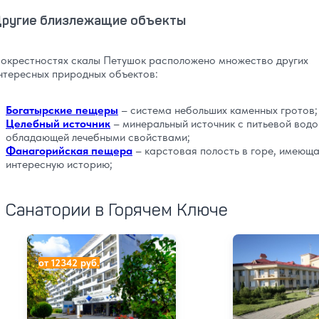
ругие близлежащие объекты
 окрестностях скалы Петушок расположено множество других
нтересных природных объектов:
Богатырские пещеры
– система небольших каменных гротов;
Целебный источник
– минеральный источник с питьевой водо
обладающей лечебными свойствами;
Фанагорийская пещера
– карстовая полость в горе, имеющ
интересную историю;
Санатории в Горячем Ключе
Санаторий Предгорье Кавказа
Санаторий Горн
от 12342 руб.