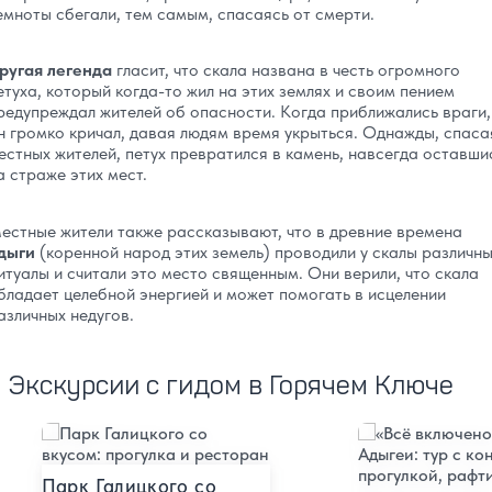
емноты сбегали, тем самым, спасаясь от смерти.
ругая легенда
гласит, что скала названа в честь огромного
етуха, который когда-то жил на этих землях и своим пением
редупреждал жителей об опасности. Когда приближались враги,
н громко кричал, давая людям время укрыться. Однажды, спаса
естных жителей, петух превратился в камень, навсегда оставши
а страже этих мест.
естные жители также рассказывают, что в древние времена
дыги
(коренной народ этих земель) проводили у скалы различн
итуалы и считали это место священным. Они верили, что скала
бладает целебной энергией и может помогать в исцелении
азличных недугов.
Экскурсии с гидом в Горячем Ключе
Подробнее
Подробнее
Парк Галицкого со