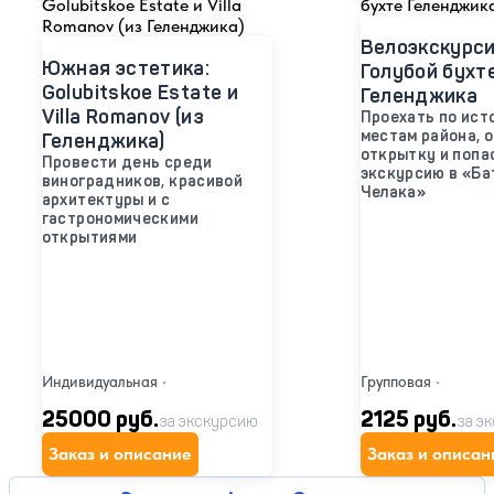
Велоэкскурси
Южная эстетика:
Голубой бухт
Golubitskoe Estate и
Геленджика
Villa Romanov (из
Проехать по ист
местам района, 
Геленджика)
открытку и попа
Провести день среди
экскурсию в «Б
виноградников, красивой
Челака»
архитектуры и c
гастрономическими
открытиями
Индивидуальная
•
Групповая
•
25000 руб.
2125 руб.
за экскурсию
за э
Заказ и описание
Заказ и описан