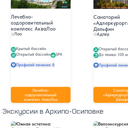
Лечебно-
Санаторий
оздоровительный
«Адлеркурорт
комплекс АкваЛоо
Дельфин
Лоо
Адлер
Крытый бассейн
Открытый басс
Открытый бассейн
SPA
До пляжа: 100 м
Профилей лечения: 8
Профилей лечен
Лечебно-
Санато
оздоровительный
«Адлеркурорт
комплекс АкваЛоо
Дельф
Экскурсии в Архипо-Осиповке