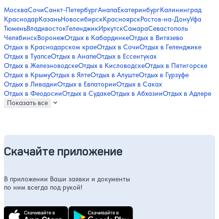
Москва
Сочи
Санкт-Петербург
Анапа
Екатеринбург
Калининград
Краснодар
Казань
Новосибирск
Красноярск
Ростов-на-Дону
Уфа
Тюмень
Владивосток
Геленджик
Иркутск
Самара
Севастополь
Челябинск
Воронеж
Отдых в Кабардинке
Отдых в Витязево
Отдых в Краснодарском крае
Отдых в Сочи
Отдых в Геленджике
Отдых в Туапсе
Отдых в Анапе
Отдых в Ессентуках
Отдых в Железноводске
Отдых в Кисловодске
Отдых в Пятигорске
Отдых в Крыму
Отдых в Ялте
Отдых в Алуште
Отдых в Гурзуфе
Отдых в Ливадии
Отдых в Евпатории
Отдых в Саках
Отдых в Феодосии
Отдых в Судаке
Отдых в Абхазии
Отдых в Адлере
Показать все
Скачайте приложение
В приложении Ваши заявки и документы
по ним всегда под рукой!