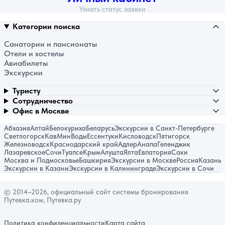
Узнать статус заявки
Категории поиска
Санатории и пансионаты
Отели и хостелы
Авиабилеты
Экскурсии
Туристу
Сотрудничество
Офис в Москве
Абхазия
Алтай
Белокуриха
Беларусь
Экскурсии в Санкт-Петербурге
Светлогорск
КавМинВоды
Ессентуки
Кисловодск
Пятигорск
Железноводск
Краснодарский край
Адлер
Анапа
Геленджик
Лазаревское
Сочи
Туапсе
Крым
Алушта
Ялта
Евпатория
Саки
Москва и Подмосковье
Башкирия
Экскурсии в Москве
Россия
Казань
Экскурсии в Казани
Экскурсии в Калининграде
Экскурсии в Сочи
© 2014–2026, официальный сайт системы бронирования
Путевка.ком, Путевка.ру
Политика конфиденциальности
Карта сайта