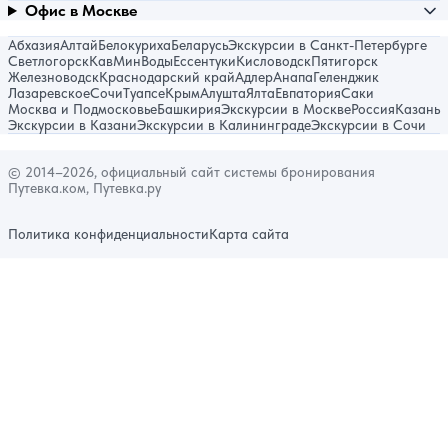
Офис в Москве
Абхазия
Алтай
Белокуриха
Беларусь
Экскурсии в Санкт-Петербурге
Светлогорск
КавМинВоды
Ессентуки
Кисловодск
Пятигорск
Железноводск
Краснодарский край
Адлер
Анапа
Геленджик
Лазаревское
Сочи
Туапсе
Крым
Алушта
Ялта
Евпатория
Саки
Москва и Подмосковье
Башкирия
Экскурсии в Москве
Россия
Казань
Экскурсии в Казани
Экскурсии в Калининграде
Экскурсии в Сочи
© 2014–2026, официальный сайт системы бронирования
Путевка.ком, Путевка.ру
Политика конфиденциальности
Карта сайта