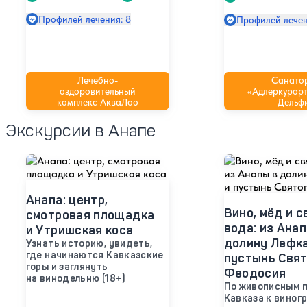
Профилей лечения: 8
Профилей лечен
Лечебно-
Санато
оздоровительный
«Адлеркурорт
комплекс АкваЛоо
Дельф
Экскурсии в Анапе
Анапа: центр,
Вино, мёд и с
смотровая площадка
вода: из Анап
и Утришская коса
долину Лефк
Узнать историю, увидеть,
где начинаются Кавказские
пустынь Свят
горы и заглянуть
Феодосия
на винодельню (18+)
По живописным 
Кавказа к виног