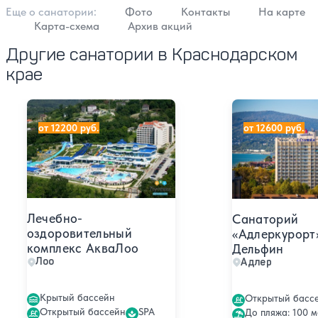
Еще о cанатории:
Фото
Контакты
На карте
Карта-схема
Архив акций
Другие санатории в Краснодарском
крае
Лечебно-оздоровительный комплекс АкваЛоо
Санаторий «Адл
от 12200 руб.
от 12600 руб.
Лечебно-
Санаторий
оздоровительный
«Адлеркурорт
комплекс АкваЛоо
Дельфин
Лоо
Адлер
Крытый бассейн
Открытый басс
Открытый бассейн
SPA
До пляжа: 100 м