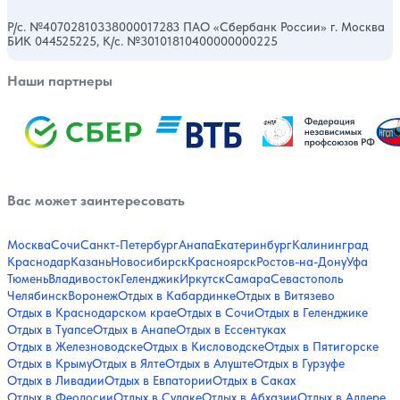
Р/с. №40702810338000017283 ПАО «Сбербанк России» г. Москва
БИК 044525225, К/с. №30101810400000000225
Наши партнеры
Вас может заинтересовать
Москва
Сочи
Санкт-Петербург
Анапа
Екатеринбург
Калининград
Краснодар
Казань
Новосибирск
Красноярск
Ростов-на-Дону
Уфа
Тюмень
Владивосток
Геленджик
Иркутск
Самара
Севастополь
Челябинск
Воронеж
Отдых в Кабардинке
Отдых в Витязево
Отдых в Краснодарском крае
Отдых в Сочи
Отдых в Геленджике
Отдых в Туапсе
Отдых в Анапе
Отдых в Ессентуках
Отдых в Железноводске
Отдых в Кисловодске
Отдых в Пятигорске
Отдых в Крыму
Отдых в Ялте
Отдых в Алуште
Отдых в Гурзуфе
Отдых в Ливадии
Отдых в Евпатории
Отдых в Саках
Отдых в Феодосии
Отдых в Судаке
Отдых в Абхазии
Отдых в Адлере