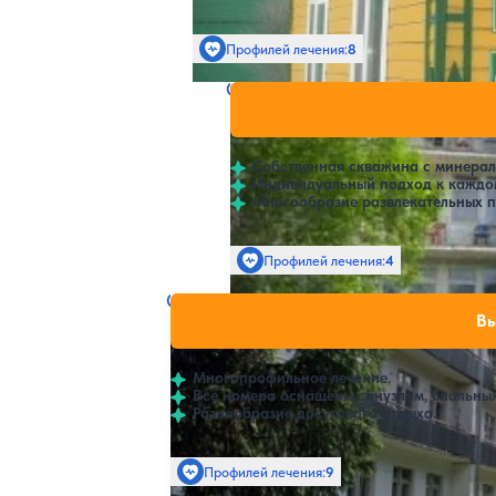
Профилей лечения:
8
Санаторий им. Ивана Сусани
Нет цен и
5
1 отзыв
Кострома
Собственная скважина с минерал
Индивидуальный подход к каждо
Многообразие развлекательных 
Профилей лечения:
4
Санаторий Колос
Нет цен или с
Вы
4.4
34 отзыва
Кострома
Многопрофильное лечение.
Все номера оснащены санузлом, спальным
Разнообразие досугового отдыха.
Профилей лечения:
9