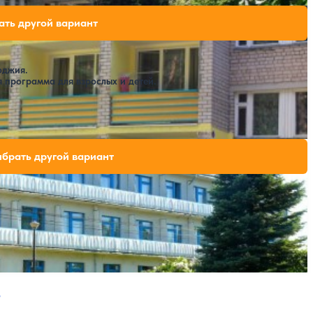
одных мест на выбранные даты
ть другой вариант
оджия.
 программа для взрослых и детей.
вободных мест на выбранные даты
брать другой вариант
Открытый бассейн
SPA
ая страница
Следующая страница