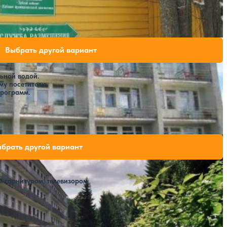
на
ли свободных мест на выбранные даты
Выбрать другой вариант
ьной водой.
му посетителю.
программ.
вободных мест на выбранные даты
брать другой вариант
 гарнитуром, телевизором.