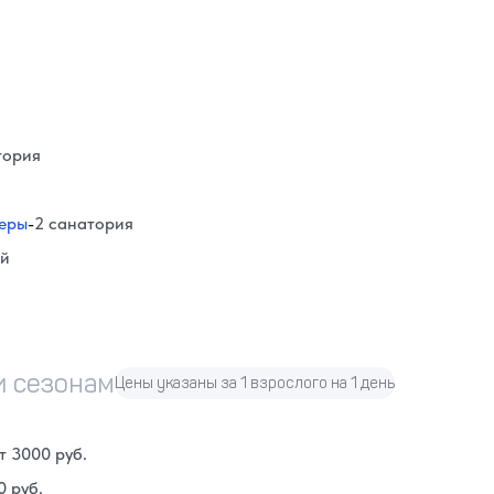
тория
феры
-
2 санатория
ий
и сезонам
Цены указаны за 1 взрослого на 1 день
т 3000 руб.
0 руб.