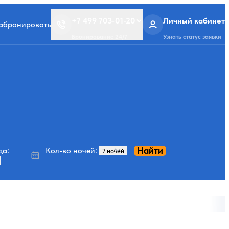
+7 499 703-01-20
Личный кабинет
забронировать
Бронирование 24/7
Узнать статус заявки
Найти
да:
Кол-во ночей: