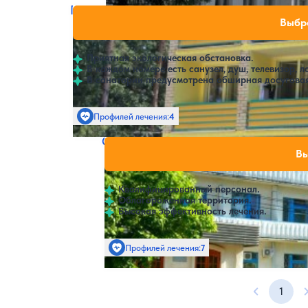
Пансионат Сосновый Бор
Нет цен или своб
Выбра
4.6
188 отзывов
Кострома
Приятная экологическая обстановка.
В каждом номере есть санузел, душ, телевизор, л
В санатории предусмотрена обширная досуговая
Профилей лечения:
4
Крытый бассейн
SPA
Санаторий Юбилейный
Нет цен или с
Вы
4.6
18 отзывов
Нерехта
Квалифицированный персонал.
Облагороженная территория.
Высокая эффективность лечения.
Профилей лечения:
7
Крытый бассейн
1
Предыдущ