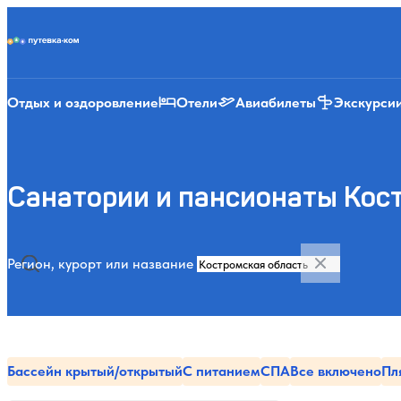
Putevka.com
Отдых и оздоровление
Отели
Авиабилеты
Экскурси
Санатории и пансионаты Кос
Регион, курорт или название
Бассейн крытый/открытый
С питанием
СПА
Все включено
Пл