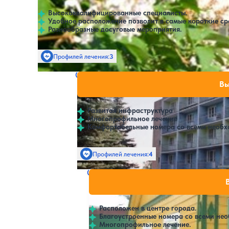
Высококвалифицированные специалисты.
Удобное расположение позволит в самые короткие ср
Разнообразные досуговые мероприятия.
Профилей лечения:
3
Крытый бассейн
SPA
Санаторий Волга
Нет цен или с
Вы
4.3
127 отзывов
Кострома
Развитая инфраструктура
Многопрофильное лечение
Комфортабельные номера со всеми необ
Профилей лечения:
4
Крытый бассейн
Санаторий им. А. П. Бородина
Нет цен или
4.6
32 отзыва
Кострома
Расположен в центре города.
Благоустроенные номера со всеми не
Многопрофильное лечение.