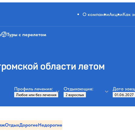
О компании
Акции
Как 
и
Туры с перелетом
тромской области летом
Профиль лечения:
Отдыхающие:
Дата заез
яж
Отдых
Дорогие
Недорогие