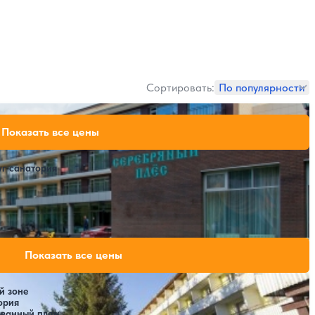
Сортировать:
По популярности
57,600 ₽
Показать все цены
за 7 ночей, 2 взрослых
67,900 ₽
за 7 ночей, 2 взрослых
уг санатория
Открытый бассейн
SPA
98,000 ₽
Показать все цены
за 7 ночей, 2 взрослых
й зоне
ория
ованный пляж