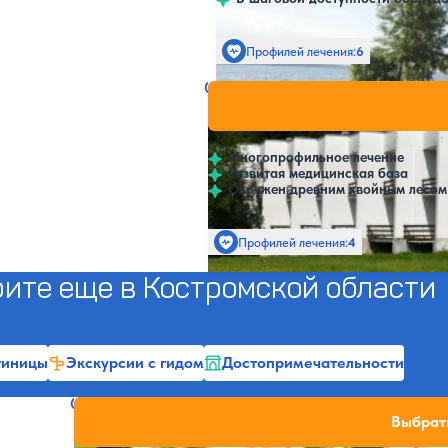
Профилей лечения:
6
Санаторий Щелыково
Нет цен и
4.3
132 отзыва
Щелыково
Многопрофильное лечение
Развитая медицинская база
Окружен древним хвойным лесом
Профилей лечения:
4
ите еще в Костромской области
тиницы
Экскурсии с гидом
Достопримечательности
Санаторий Автомобилист
Нет цен или свобо
Выбрат
3.8
17 отзывов
Кострома