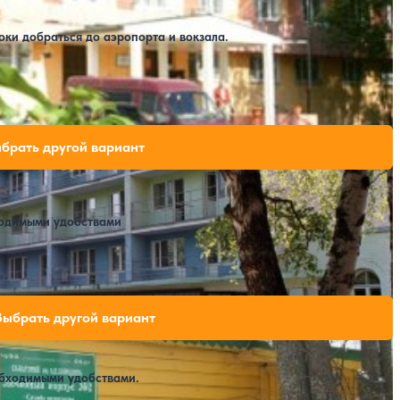
оки добраться до аэропорта и вокзала.
вободных мест на выбранные даты
брать другой вариант
ходимыми удобствами
Открытый бассейн
SPA
 свободных мест на выбранные даты
Выбрать другой вариант
обходимыми удобствами.