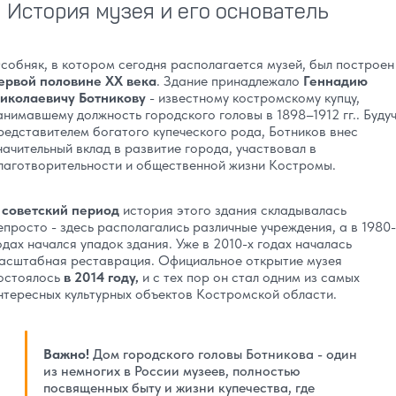
История музея и его основатель
собняк, в котором сегодня располагается музей, был построе
ервой половине XX века
. Здание принадлежало
Геннадию
иколаевичу Ботникову
- известному костромскому купцу,
анимавшему должность городского головы в 1898–1912 гг.. Буду
редставителем богатого купеческого рода, Ботников внес
начительный вклад в развитие города, участвовал в
лаготворительности и общественной жизни Костромы.
 советский период
история этого здания складывалась
епросто - здесь располагались различные учреждения, а в 1980-
одах начался упадок здания. Уже в 2010-х годах началась
асштабная реставрация. Официальное открытие музея
остоялось
в 2014 году,
и с тех пор он стал одним из самых
нтересных культурных объектов Костромской области.
Важно!
Дом городского головы Ботникова - один
из немногих в России музеев, полностью
посвященных быту и жизни купечества, где