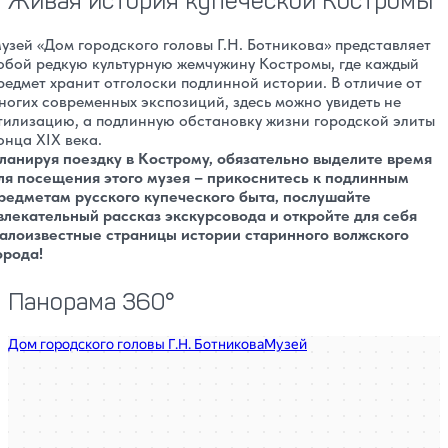
Живая история купеческой Костромы
узей «Дом городского головы Г.Н. Ботникова» представляет
обой редкую культурную жемчужину Костромы, где каждый
редмет хранит отголоски подлинной истории. В отличие от
ногих современных экспозиций, здесь можно увидеть не
тилизацию, а подлинную обстановку жизни городской элиты
онца XIX века.
ланируя поездку в Кострому, обязательно выделите время
ля посещения этого музея – прикоснитесь к подлинным
редметам русского купеческого быта, послушайте
влекательный рассказ экскурсовода и откройте для себя
алоизвестные страницы истории старинного волжского
орода!
Панорама 360°