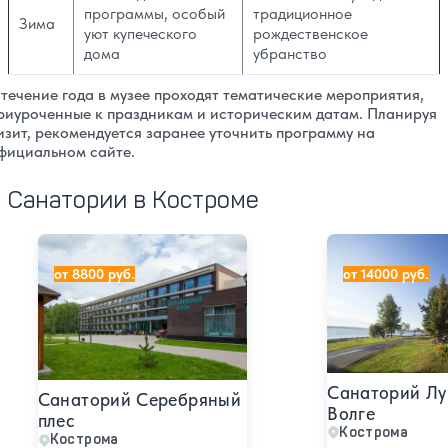
программы, особый
традиционное
Зима
уют купеческого
рождественское
дома
убранство
 течение года в музее проходят тематические мероприятия,
риуроченные к праздникам и историческим датам. Планируя
изит, рекомендуется заранее уточнить программу на
фициальном сайте.
Санатории в Костроме
Санаторий Серебряный плес
Санаторий Луне
от 8800 руб.
от 14000 руб.
Санаторий Лу
Санаторий Серебряный
Волге
плес
Кострома
Кострома