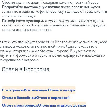
Сусанинская площадь, Пожарная каланча, Гостиный двор.
Попробуйте костромскую кухню:
после посещения музея
загляните в одно из кафе неподалеку, где подают традиционны
костромские блюда.
Приобретите сувениры:
в музейном магазине можно купить
книги по истории Костромы, сувениры с символикой города и
копии уникальных экспонатов.
ля тех, кто планирует провести в Костроме несколько дней, муз
отникова может стать отправной точкой для знакомства с
ругими историческими объектами города. В музее можно
олучить информацию о туристических маршрутах и пешеходных
кскурсиях по Костроме.
Отели в Костроме
С завтраком
Всё включено
Отели в центре
Отели с бассейном
Отели с парковкой
Отели с рестораном
Отели для отдыха с детьми