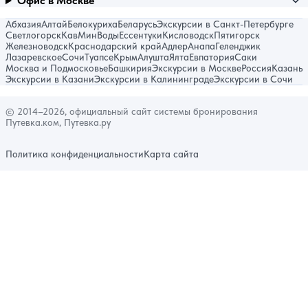
Офис в Москве
Абхазия
Алтай
Белокуриха
Беларусь
Экскурсии в Санкт-Петербурге
Светлогорск
КавМинВоды
Ессентуки
Кисловодск
Пятигорск
Железноводск
Краснодарский край
Адлер
Анапа
Геленджик
Лазаревское
Сочи
Туапсе
Крым
Алушта
Ялта
Евпатория
Саки
Москва и Подмосковье
Башкирия
Экскурсии в Москве
Россия
Казань
Экскурсии в Казани
Экскурсии в Калининграде
Экскурсии в Сочи
© 2014–2026, официальный сайт системы бронирования
Путевка.ком, Путевка.ру
Политика конфиденциальности
Карта сайта