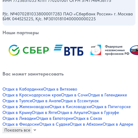
ИНН 7725851033 КПП 770201001 ОГРН 5147746438175
Р/с. №40702810338000017283 ПАО «Сбербанк России» г. Москва
БИК 044525225, К/с. №30101810400000000225
Наши партнеры
Вас может заинтересовать
Отдых в Кабардинке
Отдых в Витязево
Отдых в Краснодарском крае
Отдых в Сочи
Отдых в Геленджике
Отдых в Туапсе
Отдых в Анапе
Отдых в Ессентуках
Отдых в Железноводске
Отдых в Кисловодске
Отдых в Пятигорске
Отдых в Крыму
Отдых в Ялте
Отдых в Алуште
Отдых в Гурзуфе
Отдых в Ливадии
Отдых в Евпатории
Отдых в Саках
Отдых в Феодосии
Отдых в Судаке
Отдых в Абхазии
Отдых в Адлере
Показать все