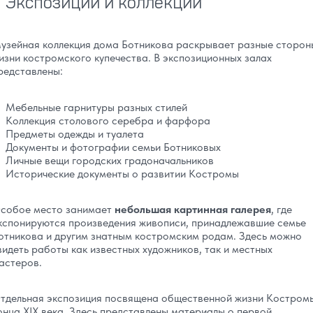
Экспозиции и коллекции
узейная коллекция дома Ботникова раскрывает разные сторон
изни костромского купечества. В экспозиционных залах
редставлены:
Мебельные гарнитуры разных стилей
Коллекция столового серебра и фарфора
Предметы одежды и туалета
Документы и фотографии семьи Ботниковых
Личные вещи городских градоначальников
Исторические документы о развитии Костромы
собое место занимает
небольшая картинная галерея
, где
кспонируются произведения живописи, принадлежавшие семье
отникова и другим знатным костромским родам. Здесь можно
видеть работы как известных художников, так и местных
астеров.
тдельная экспозиция посвящена общественной жизни Костром
онца XIX века. Здесь представлены материалы о первой