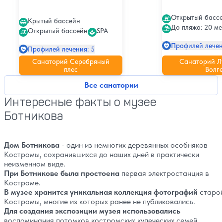
Открытый басс
Крытый бассейн
До пляжа: 20 ме
Открытый бассейн
SPA
Профилей лечен
Профилей лечения: 5
Санаторий Серебряный
Санаторий Л
плес
Волг
Все санатории
Интересные факты о музее
Ботникова
Дом Ботникова
- один из немногих деревянных особняков
Костромы, сохранившихся до наших дней в практически
неизменном виде.
При Ботникове была простоена
первая электростанция в
Костроме.
В музее хранится уникальная коллекция фотографий
старо
Костромы, многие из которых ранее не публиковались.
Для создания экспозиции музея использовались
воспоминания потомков костромских купеческих семей.