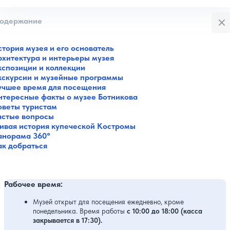
Закры
одержание
тория музея и его основатель
рхитектура и интерьеры музея
кспозиции и коллекции
кскурсии и музейные программы
учшее время для посещения
нтересные факты о музее Ботникова
оветы туристам
астые вопросы
ивая история купеческой Костромы
анорама 360°
ак добраться
Рабочее время:
Музей открыт для посещения ежедневно, кроме
понедельника. Время работы
с 10:00 до 18:00 (касса
закрывается в 17:30).