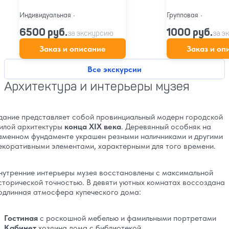
Индивидуальная
•
Групповая
•
6500 руб.
1000 руб.
за экскурсию
за э
Заказ и описание
Заказ и оп
Все экскурсии
Архитектура и интерьеры музея
дание представляет собой провинциальный модерн городской
илой архитектуры
конца XIX века
. Деревянный особняк на
аменном фундаменте украшен резными наличниками и другими
екоративными элементами, характерными для того времени.
нутренние интерьеры музея восстановлены с максимальной
сторической точностью. В девяти уютных комнатах воссоздана
одлинная атмосфера купеческого дома:
Гостиная
с роскошной мебелью и фамильными портретами
Кабинет
хозяина дома с библиотекой