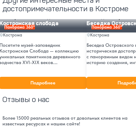
Другие интересные места и
достопримечательности в Костроме
Костромская слобода
Беседка Островского
Костромская слобода
Беседка Островс
Панорама 360°
Панорама 360°
Кострома
Кострома
Посетите музей-заповедник
Беседка Островского 
Костромская Слобода — коллекцию
историческая достопр
уникальных памятников деревянного
с панорамным видом н
зодчества XVI-XIX веков.
историю создания, ин
Исторические избы, церкви, мельницы
как добраться и что п
и другие постройки русской деревни.
Идеальное место для п
фотографий.
Подробнее
Подроб
Отзывы о нас
Более 15000 реальных отзывов от довольных клиентов на
известных ресурсах и нашем сайте!