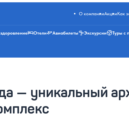
О компании
Акции
Как 
оздоровление
Отели
Авиабилеты
Экскурсии
Туры с 
да — уникальный ар
омплекс