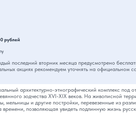
50 рублей
пу
ждый последний вторник месяца предусмотрено беспла
льных акциях рекомендуем уточнять на официальном с
кальный архитектурно-этнографический комплекс под о
евянного зодчества XVI-XIX веков. На живописной терр
ры, мельницы и другие постройки, перевезенные из разл
 времени, позволяющая увидеть подлинную жизнь русс