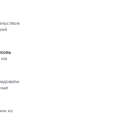
ельством
рий
ковь
 на
ледовали
нные
им из