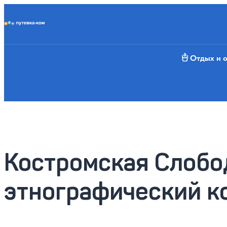
Putevka.com
Отдых и 
Костромская Слобо
этнографический к