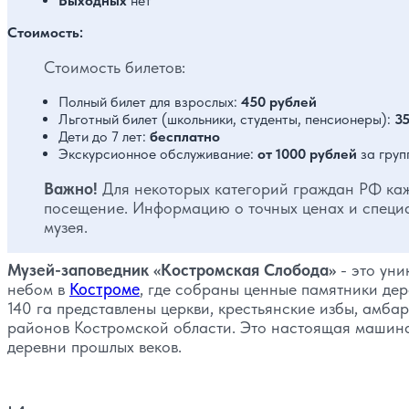
Выходных
нет
Стоимость:
Стоимость билетов:
Полный билет для взрослых:
450 рублей
Льготный билет (школьники, студенты, пенсионеры):
3
Дети до 7 лет:
бесплатно
Экскурсионное обслуживание:
от 1000 рублей
за груп
Важно!
Для некоторых категорий граждан РФ ка
посещение. Информацию о точных ценах и специа
музея.
Музей-заповедник «Костромская Слобода»
- это уни
небом в
Костроме
, где собраны ценные памятники дер
140 га представлены церкви, крестьянские избы, амба
районов Костромской области. Это настоящая машина
деревни прошлых веков.