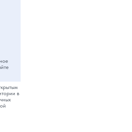
тное
айте
ткрытым
итории в
ичных
кой