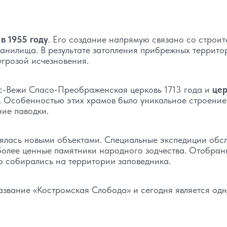
н
в 1955 году
. Его создание напрямую связано со строит
анилища. В результате затопления прибрежных террито
угрозой исчезновения.
ас-Вежи Спасо-Преображенская церковь 1713 года и
цер
. Особенностью этих храмов было уникальное строение
ние паводки.
нялась новыми объектами. Специальные экспедиции обс
более ценные памятники народного зодчества. Отобра
о собирались на территории заповедника.
азвание «Костромская Слобода» и сегодня является одн