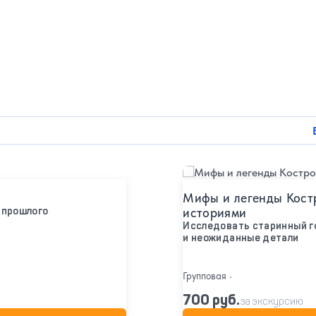
Подробнее
Мифы и легенды Костр
 прошлого
историями
Исследовать старинный г
и неожиданные детали
Групповая
•
700 руб.
за экскурсию