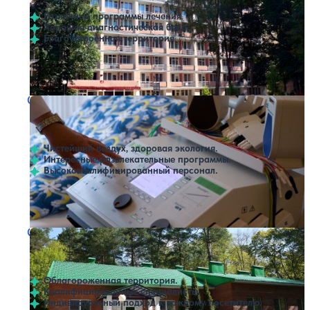
Различные программы лечения
Хорошая диагностическая база
Благоустроенная территория
Профилей лечения:
3
Крытый бассейн
SPA
Санаторий Звездный
Нет цен или свободных мест на выбранные даты
Выбрать другой вариант
4.3
19 отзывов
Андреевское
Чистейший воздух, здоровая экология.
Интересные развлекательные программы.
Высококвалифицированный персонал.
Профилей лечения:
6
Крытый бассейн
Санаторий Калуга-Бор
Нет цен или свободных мест на выбранные даты
Выбрать другой вариант
4.4
48 отзывов
Калуга
Облагороженная территория.
Квалифицированные специалисты.
Индивидуальный подход к каждому посетителю.