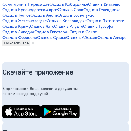
Санатории в Перемышле
Отдых в Кабардинке
Отдых в Витязево
Отдых в Краснодарском крае
Отдых в Сочи
Отдых в Геленджике
Отдых в Туапсе
Отдых в Анапе
Отдых в Ессентуках
Отдых в Железноводске
Отдых в Кисловодске
Отдых в Пятигорске
Отдых в Крыму
Отдых в Ялте
Отдых в Алуште
Отдых в Гурзуфе
Отдых в Ливадии
Отдых в Евпатории
Отдых в Саках
Отдых в Феодосии
Отдых в Судаке
Отдых в Абхазии
Отдых в Адлере
Показать все
Скачайте приложение
В приложении Ваши заявки и документы
по ним всегда под рукой!