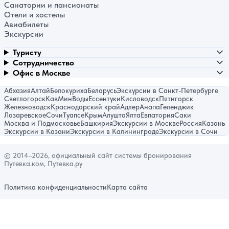
Санатории и пансионаты
Отели и хостелы
Авиабилеты
Экскурсии
Туристу
Сотрудничество
Офис в Москве
Абхазия
Алтай
Белокуриха
Беларусь
Экскурсии в Санкт-Петербурге
Светлогорск
КавМинВоды
Ессентуки
Кисловодск
Пятигорск
Железноводск
Краснодарский край
Адлер
Анапа
Геленджик
Лазаревское
Сочи
Туапсе
Крым
Алушта
Ялта
Евпатория
Саки
Москва и Подмосковье
Башкирия
Экскурсии в Москве
Россия
Казань
Экскурсии в Казани
Экскурсии в Калининграде
Экскурсии в Сочи
© 2014–2026, официальный сайт системы бронирования
Путевка.ком, Путевка.ру
Политика конфиденциальности
Карта сайта