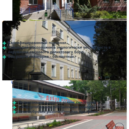
Профилей лечения:
2
Санаторий Детский им. П. Морозова
Нет цен или свободных мест на выбранные даты
Выбрать другой вариант
5
13 отзывов
Калуга
Квалифицированный персонал.
Санаторий расположен в экологически чистом месте в
окружении соснового реликтового бора.
Все услуги санатория - бесплатные.
Профилей лечения:
1
Санаторий Сокол
Нет цен или свободных мест на выбранные даты
Выбрать другой вариант
Калуга
Потрясающая природа вокруг санатория.
Комфортабельные обновленные номера.
Многообразие развлекательных программ.
Профилей лечения:
2
Крытый бассейн