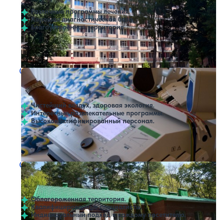
Различные программы лечения
Хорошая диагностическая база
Благоустроенная территория
Профилей лечения:
3
Крытый бассейн
SPA
Санаторий Звездный
Нет цен или свободных мест на выбранные даты
Выбрать другой вариант
4.3
19 отзывов
Андреевское
Чистейший воздух, здоровая экология.
Интересные развлекательные программы.
Высококвалифицированный персонал.
Профилей лечения:
6
Крытый бассейн
Санаторий Калуга-Бор
Нет цен или свободных мест на выбранные даты
Выбрать другой вариант
4.4
48 отзывов
Калуга
Облагороженная территория.
Квалифицированные специалисты.
Индивидуальный подход к каждому посетителю.