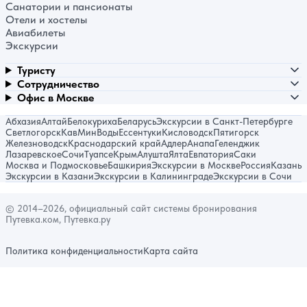
Санатории и пансионаты
Отели и хостелы
Авиабилеты
Экскурсии
Туристу
Сотрудничество
Офис в Москве
Абхазия
Алтай
Белокуриха
Беларусь
Экскурсии в Санкт-Петербурге
Светлогорск
КавМинВоды
Ессентуки
Кисловодск
Пятигорск
Железноводск
Краснодарский край
Адлер
Анапа
Геленджик
Лазаревское
Сочи
Туапсе
Крым
Алушта
Ялта
Евпатория
Саки
Москва и Подмосковье
Башкирия
Экскурсии в Москве
Россия
Казань
Экскурсии в Казани
Экскурсии в Калининграде
Экскурсии в Сочи
© 2014–2026, официальный сайт системы бронирования
Путевка.ком, Путевка.ру
Политика конфиденциальности
Карта сайта