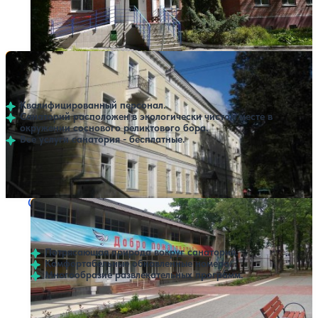
Профилей лечения:
2
Санаторий Детский им. П. Морозова
Нет цен или свободных мест на выбранные даты
Выбрать другой вариант
5
13 отзывов
Калуга
Квалифицированный персонал.
Санаторий расположен в экологически чистом месте в
окружении соснового реликтового бора.
Все услуги санатория - бесплатные.
Профилей лечения:
1
Санаторий Сокол
Нет цен или свободных мест на выбранные даты
Выбрать другой вариант
Калуга
Потрясающая природа вокруг санатория.
Комфортабельные обновленные номера.
Многообразие развлекательных программ.
Профилей лечения:
2
Крытый бассейн