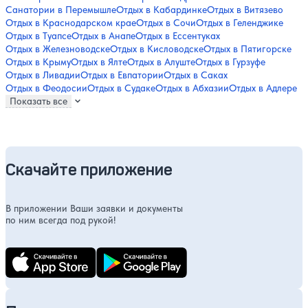
Санатории в Перемышле
Отдых в Кабардинке
Отдых в Витязево
Отдых в Краснодарском крае
Отдых в Сочи
Отдых в Геленджике
Отдых в Туапсе
Отдых в Анапе
Отдых в Ессентуках
Отдых в Железноводске
Отдых в Кисловодске
Отдых в Пятигорске
Отдых в Крыму
Отдых в Ялте
Отдых в Алуште
Отдых в Гурзуфе
Отдых в Ливадии
Отдых в Евпатории
Отдых в Саках
Отдых в Феодосии
Отдых в Судаке
Отдых в Абхазии
Отдых в Адлере
Показать все
Скачайте приложение
В приложении Ваши заявки и документы
по ним всегда под рукой!