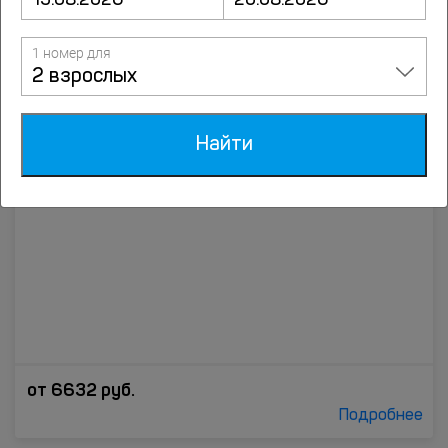
1 номер для
Отель Л`отель
2 взрослых
деревня Лапино, 1-ое Успенское шоссе, 65, Солослово
до центра 8.5 км
Найти
от
6632
руб.
Подробнее