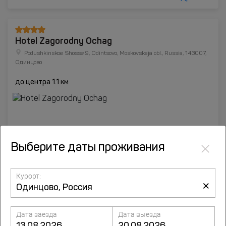
Hotel Zagorodny Ochag
Podushkinskoe Shosse 9, Odintsovo, Moskovskaja obl., Russia, 143007,
Одинцово
до центра 1.1 км
×
Выберите даты проживания
Курорт:
×
Дата заезда
Дата выезда
Подробнее