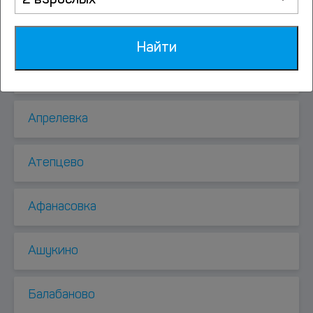
2 взрослых
Андреевка
Найти
Анискино
Апрелевка
Атепцево
Афанасовка
Ашукино
Балабаново