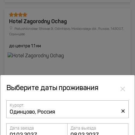
Hotel Zagorodny Ochag
Podushkinskoe Shosse 9, Odintsovo, Moskovskaja obl., Russia, 143007,
Одинцово
до центра 1.1 км
×
Выберите даты проживания
Курорт:
×
Подробнее
Дата заезда
Дата выезда