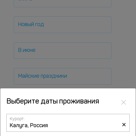
Новый год
В июне
Майские праздники
×
Выберите даты проживания
Отели на час
Курорт:
×
На сутки