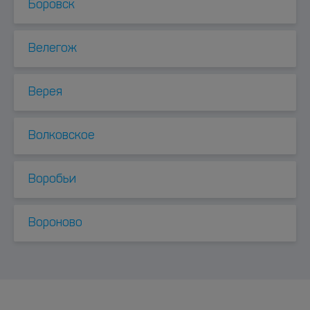
Боровск
Велегож
Верея
Волковское
Воробьи
Вороново