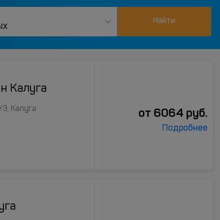
Найти
ых
н Калуга
/3, Калуга
от
6064
руб.
Подробнее
уга