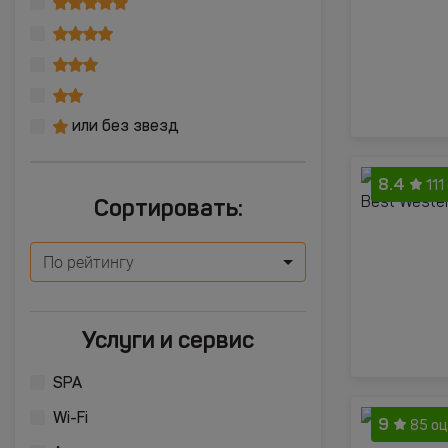
или без звезд
8.4
111
Сортировать:
По рейтингу
Услуги и сервис
SPA
Wi-Fi
9
85 о