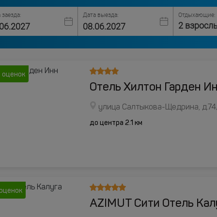
 заезда:
Дата выезда:
Отдыхающие:
2 взросл
 оценок
Отель Хилтон Гарден Ин
улица Салтыкова-Щедрина, д.74
до центра 2.1 км
оценок
AZIMUT Сити Отель Кал