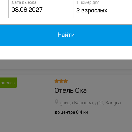
Дата выезда
1 номер для
2 взрослых
отзывов
Отель Калуга Плаза
2-й Тульский переулок, д.1, Калу
Найти
до центра 2.7 км
 оценок
Отель Ока
улица Карпова, д.10, Калуга
до центра 0.4 км