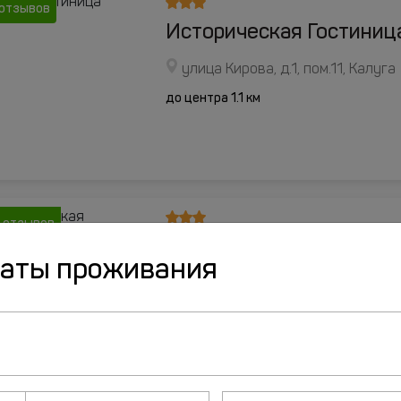
 отзывов
Историческая Гостиниц
улица Кирова, д.1, пом.11, Калуга
до центра 1.1 км
 отзывов
Гостиница Губернская
даты проживания
улица Телевизионная, д.8 А, Кал
до центра 2.6 км