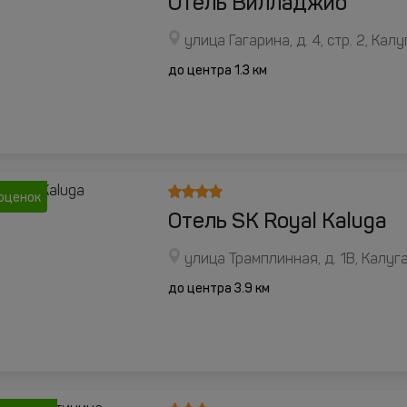
Отель Вилладжио
улица Гагарина, д. 4, стр. 2, Калу
до центра 1.3 км
оценок
Отель SK Royal Kaluga
улица Трамплинная, д. 1В, Калуг
до центра 3.9 км