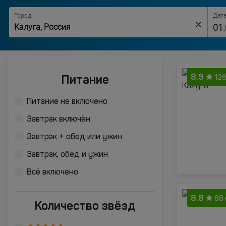
Город:
Дата
×
8.9
Питание
126
Питание не включено
Завтрак включён
Завтрак + обед или ужин
Завтрак, обед и ужин
Всё включено
8.8
88 
Количество звёзд