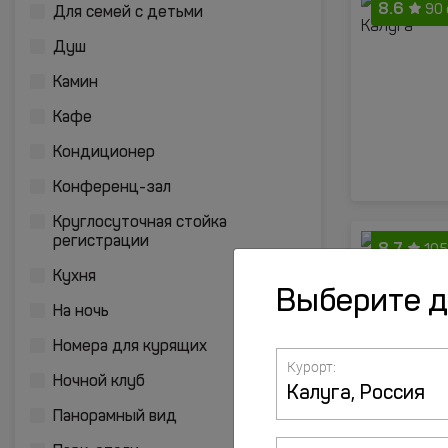
8.6
90
Для семей с детьми
Душ
Камин
Кафе
Кондиционер
Конференц-зал
Круглосуточная стойка
регистрации
8.7
105
Кухня
Выберите 
На ночь
Номера для курящих
Курорт:
Ночной клуб
Панорамный вид