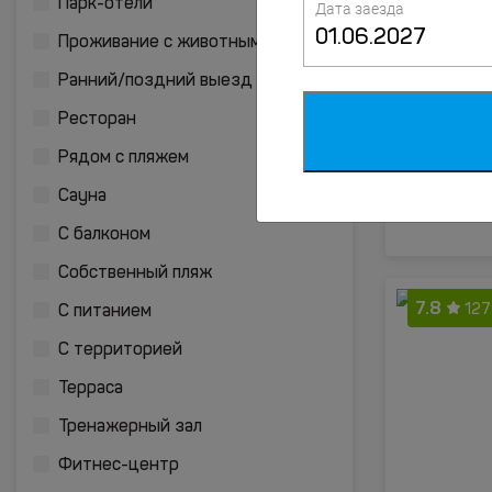
Парк-отели
Дата заезда
7.4
Проживание с животными
55 
Ранний/поздний выезд
Ресторан
Рядом с пляжем
Сауна
С балконом
Собственный пляж
7.8
127
С питанием
С территорией
Терраса
Тренажерный зал
Фитнес-центр