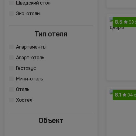
Шведский стол
Эко-отели
8.5
93 
Тип отеля
Апартаменты
Апарт-отель
Гестхаус
Мини-отель
Отель
8.1
34 
Хостел
Объект