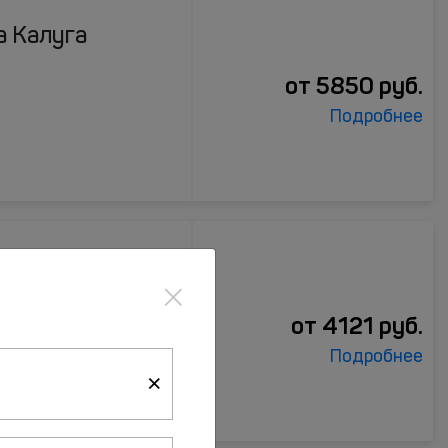
а Калуга
от
5850
руб.
Подробнее
×
уга
от
4121
руб.
Подробнее
×