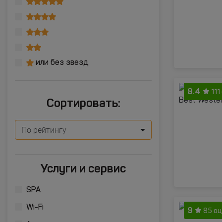
или без звезд
8.4
111
Сортировать:
По рейтингу
Услуги и сервис
SPA
Wi-Fi
9
85 о