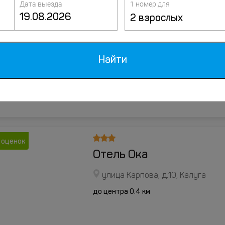
Дата выезда
1 номер для
2 взрослых
отзывов
Отель Калуга Плаза
2-й Тульский переулок, д.1, Калу
Найти
до центра 2.7 км
 оценок
Отель Ока
улица Карпова, д.10, Калуга
до центра 0.4 км