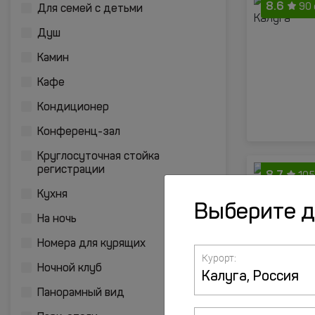
8.6
90
Для семей с детьми
Душ
Камин
Кафе
Кондиционер
Конференц-зал
Круглосуточная стойка
регистрации
8.7
105
Кухня
Выберите 
На ночь
Номера для курящих
Курорт:
Ночной клуб
Панорамный вид