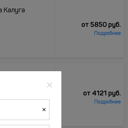
а Калуга
от
5850
руб.
Подробнее
×
уга
от
4121
руб.
Подробнее
×