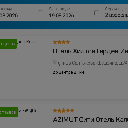
 заезда:
Дата выезда:
Отдыхающие:
2 взросл
 оценок
Отель Хилтон Гарден Ин
улица Салтыкова-Щедрина, д.74
до центра 2.1 км
 отзывов
AZIMUT Сити Отель Кал