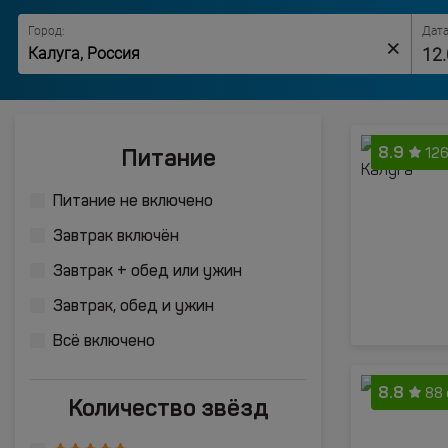
Город:
Дата
×
8.9
Питание
126
Питание не включено
Завтрак включён
Завтрак + обед или ужин
Завтрак, обед и ужин
Всё включено
8.8
88
Количество звёзд