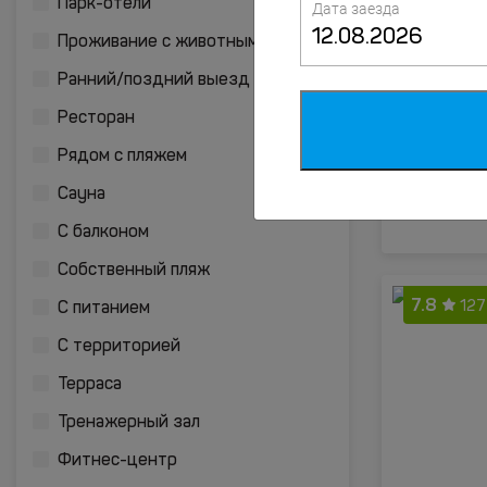
Парк-отели
Дата заезда
7.4
Проживание с животными
55 
Ранний/поздний выезд
Ресторан
Рядом с пляжем
Сауна
С балконом
Собственный пляж
7.8
127
С питанием
С территорией
Терраса
Тренажерный зал
Фитнес-центр