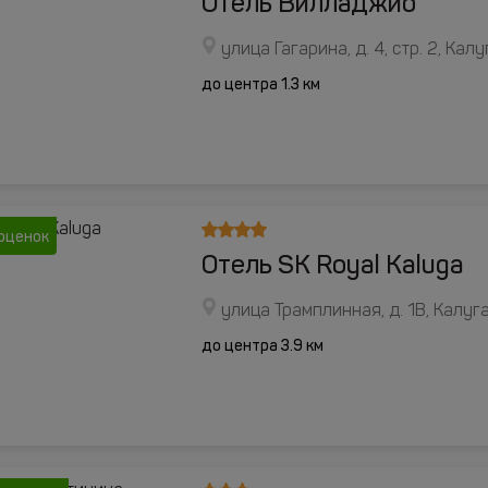
Отель Вилладжио
улица Гагарина, д. 4, стр. 2, Калу
до центра 1.3 км
оценок
Отель SK Royal Kaluga
улица Трамплинная, д. 1В, Калуг
до центра 3.9 км