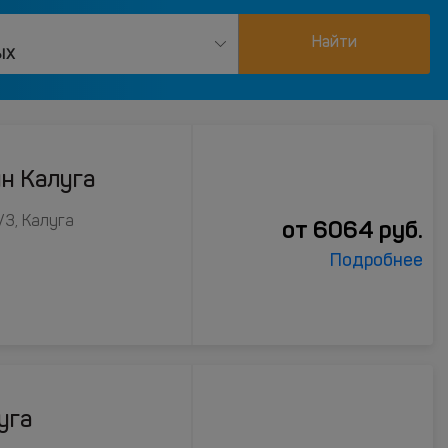
Найти
ых
н Калуга
/3, Калуга
от
6064
руб.
Подробнее
уга