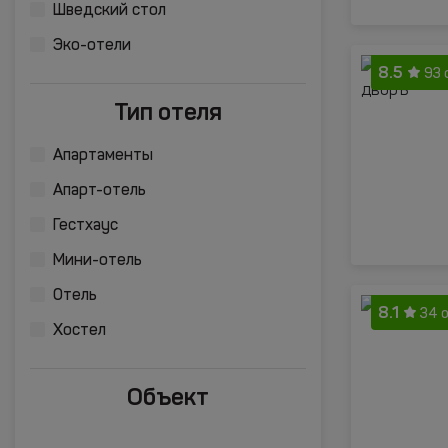
Шведский стол
Эко-отели
8.5
93 
Тип отеля
Апартаменты
Апарт-отель
Гестхаус
Мини-отель
Отель
8.1
34 
Хостел
Объект