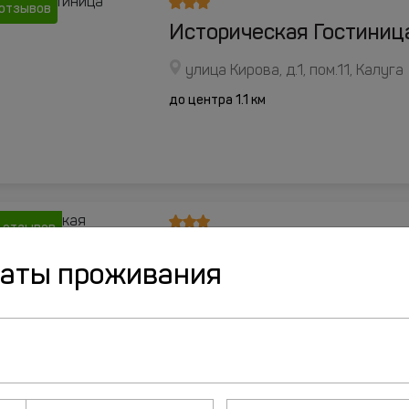
 отзывов
Историческая Гостиниц
улица Кирова, д.1, пом.11, Калуга
до центра 1.1 км
 отзывов
Гостиница Губернская
даты проживания
улица Телевизионная, д.8 А, Кал
до центра 2.6 км