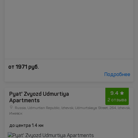
от
1971
руб.
Подробнее
9.4
Pyat' Zvyozd Udmurtiya
Apartments
2 отзыва
Russia, Udmurtian Republic, Izhevsk, Udmurtskaya Street, 264, Izhevsk,
Ижевск
до центра 1.4 км