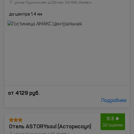
улица Пушкинская, д.223 пом. 52/499, Ижевск
до центра 1.4 км
от
4129
руб.
Подробнее
9.3
Отель ASTORYsoul (Асторисоул)
32 оценки