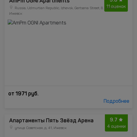
AmPm OGNI Apartments
11 оценок
Russia, Udmurtian Republic, Izhevsk, Gertsena Street, 8, Izhevsk,
Ижевск
от
1971
руб.
Подробнее
9.7
Апартаменты Пять Звёзд Арена
4 оценки
улица Советская, д. 41, Ижевск