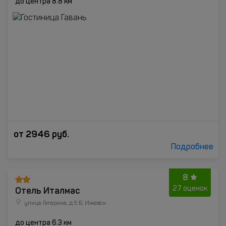
до центра 8.8 км
от
2946
руб.
Подробнее
8
Отель Италмас
27 оценок
улица Гагарина, д.5 Б, Ижевск
до центра 6.3 км