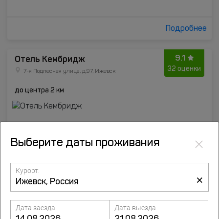
Подробнее
9.1
Отель Кембридж
32 оценки
7-я Подлесная улица, д.97, Ижевск
до центра 2 км
×
Выберите даты проживания
Курорт:
×
Дата заезда
Дата выезда