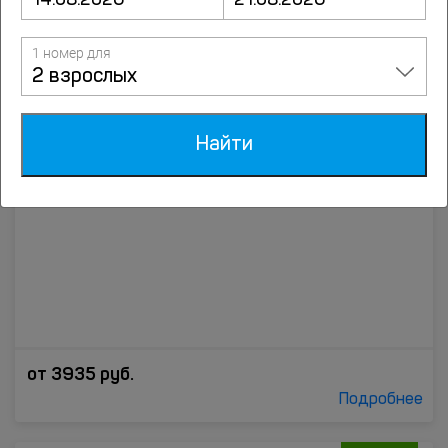
от
3630
руб.
Подробнее
1 номер для
2 взрослых
10
Апартаменты Пять Звёзд Бархат
1 отзыв
улица Советская, д. 49, Ижевск
Найти
от
3935
руб.
Подробнее