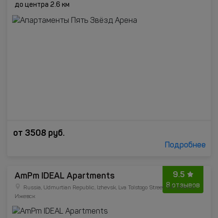
до центра 2.6 км
от
3508
руб.
Подробнее
9.5
AmPm IDEAL Apartments
8 отзывов
Russia, Udmurtian Republic, Izhevsk, Lva Tolstogo Street, 34, Izhevsk,
Ижевск