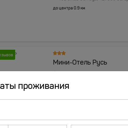
до центра 0.9 км
тзывов
Мини-Отель Русь
Улица Трактовая, д.25, Сарапул
до центра 2.8 км
даты проживания
ценки