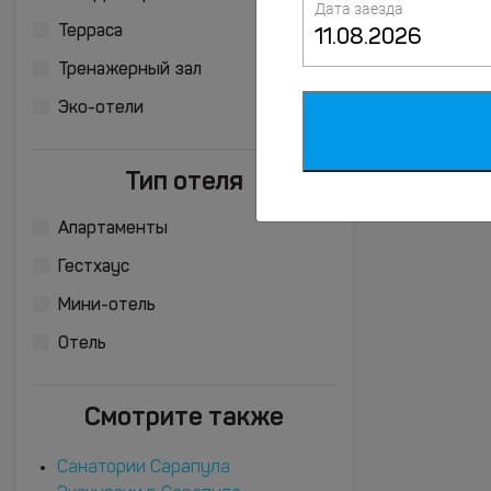
Дата заезда
Терраса
Тренажерный зал
Эко-отели
Тип отеля
Апартаменты
Гестхаус
Мини-отель
Отель
Смотрите также
Санатории Сарапула