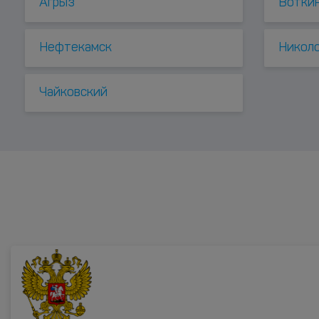
Агрыз
Вотки
Нефтекамск
Никол
Чайковский