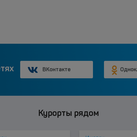
етях
ВКонтакте
Однок
Курорты рядом