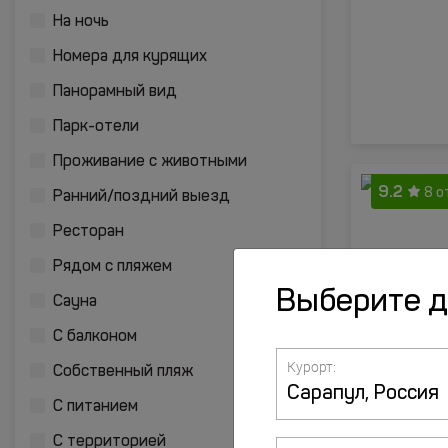
На ночь
Номера для курящих
Панорамный вид
Парк-отели
Проживание с животными
9.2
8 о
Ранний/поздний выезд
Ресторан
Рядом с пляжем
Выберите 
Сауна
С балконом
Курорт:
Собственный пляж
С питанием
8.6
4 о
С территорией