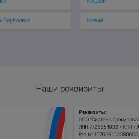
нск
Ижевск
о-Берёзовка
Новый
Наши реквизиты
Реквизиты:
ООО "Система бронирова
ИНН 7725851033 / КПП 77
Р/с. №40702810338000017