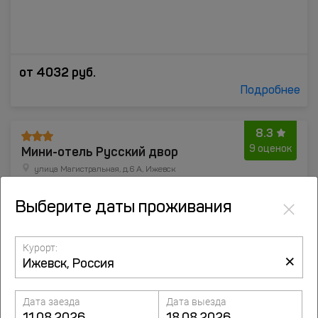
от
4032
руб.
Подробнее
8.3
Мини-отель Русский двор
9 оценок
улица Магистральная, д.6 А, Ижевск
×
до центра 5.2 км
Выберите даты проживания
Курорт:
×
Дата заезда
Дата выезда