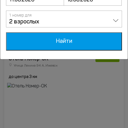
1 номер для
2 взрослых
от
3585
руб.
Подробнее
Найти
7.8
Отель Номер-ОК
23 отзыва
Улица Ленина 94 А, Ижевск
до центра 3 км