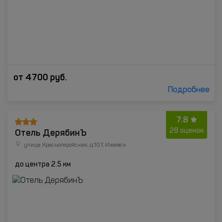
от
4700
руб.
Подробнее
7.8
Отель ДерябинЪ
28 оценок
улица Красногеройская, д.107, Ижевск
до центра 2.5 км