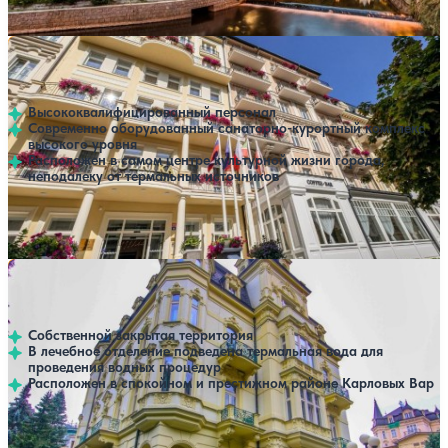
SPA
Санаторий Ulrika
Нет цен или свободных мест на выбранные даты
Выбрать другой вариант
Карловы Вары
Высококвалифицированный персонал
Современно оборудованный санаторно-курортный комплекс
высокого уровня
Расположен в самом центре культурной жизни города,
неподалеку от термальных источников
Профилей лечения:
3
Крытый бассейн
SPA
Санаторий Mignon
Нет цен или свободных мест на выбранные даты
Выбрать другой вариант
Карловы Вары
Собственной закрытая территория
В лечебное отделение подведена термальная вода для
проведения водных процедур
Расположен в спокойном и престижном районе Карловых Вар
Профилей лечения:
3