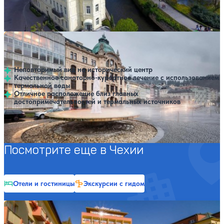
Профилей лечения:
3
Санаторий Central
Нет цен или свободных мест на выбранные даты
Выбрать другой вариант
Карловы Вары
Неповторимый вид на исторический центр
Качественное санаторно-курортное лечение с использованием
термальной воды
Отличное расположение близ главных
достопримечательностей и термальных источников
Профилей лечения:
3
Крытый бассейн
SPA
Посмотрите еще в Чехии
Отели и гостиницы
Экскурсии с гидом
Санаторий Sanssouci
Нет цен или свободных мест на выбранные даты
Выбрать другой вариант
Карловы Вары