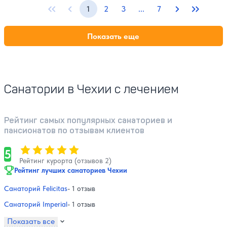
1
2
3
...
7
Первая страница
Предыдущая страница
Страницы с 4 по 6
Следующая с
Последн
Показать еще
Санатории в Чехии с лечением
Рейтинг самых популярных санаториев и
пансионатов по отзывам клиентов
Оценка, количество звезд:
5
5
Рейтинг курорта (отзывов 2)
Рейтинг лучших санаториев Чехии
Санаторий Felicitas
- 1 отзыв
Санаторий Imperial
- 1 отзыв
Показать все