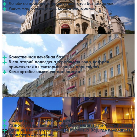
Лечебные процедуры предоставляются без выходных
Рядом много магазинов, кафе и ресторанов
Профилей лечения:
4
Крытый бассейн
SPA
Санаторий Venus
Нет цен или свободных мест на выбранные даты
Выбрать другой вариант
Карловы Вары
Качественная лечебная база
В санаторий подведена термальная вода, которая
применяется в некоторых водных процедурах
Комфортабельные и уютные номера
Профилей лечения:
3
Крытый бассейн
Санаторий Ambiente
Нет цен или свободных мест на выбранные даты
Выбрать другой вариант
Карловы Вары
Находится в историческом центре курорта
Разнообразная велнесс-зона, включенная в стоимость путевки
Один из немногих санаториев Карловых Вар, где предлагается
процедура «флоатинг»