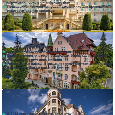
окружении парка в английском стиле
Подведенная термальная вода из источника для проведения
некоторых водных процедур
Профилей лечения:
3
Крытый бассейн
SPA
Санаторий Villa Smetana
Нет цен или свободных мест на выбранные даты
Выбрать другой вариант
Карловы Вары
Современный лечебно-оздоровительный центр
Один из немногих отелей в Карловых Варах где предлагают
номерную систему диет. питания
Расположен в одном из самых красивых центральных районов
в старейшем жилом районе Вестенда
Профилей лечения:
3
Крытый бассейн
SPA
Санаторий Ambassador (Grandhotel Ambassador
Нет цен или свободных мест на выбранные даты
Выбрать другой вариант
Narodni Dum)
Карловы Вары
В 2015 году прошел полную реконструкцию