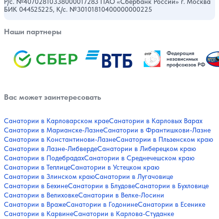
Р/с. №40702810338000017283 ПАО «Сбербанк России» г. Москва
БИК 044525225, К/с. №30101810400000000225
Наши партнеры
Вас может заинтересовать
Санатории в Карловарском крае
Санатории в Карловых Варах
Санатории в Марианске-Лазне
Санатории в Франтишкови-Лазне
Санатории в Константинови-Лазне
Санатории в Пльзенском краю
Санатории в Лазне-Либверде
Санатории в Либерецком краю
Санатории в Подебрадах
Санатории в Среднечешском краю
Санатории в Теплице
Санатории в Устецком краю
Санатории в Злинском краю
Санатории в Лугачовице
Санатории в Бехине
Санатории в Блудове
Санатории в Бухловице
Санатории в Велиховке
Санатории в Велке-Лосини
Санатории в Враже
Санатории в Годонине
Санатории в Есенике
Санатории в Карвине
Санатории в Карлова-Студанке