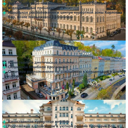
Термальная вода подведена для проведения большинства
водных водных процедур
Идеальное расположение в центре курортной зоны Карловых
Вар, возле Мельничной колоннады
Профилей лечения:
3
Крытый бассейн
SPA
Санаторий Humboldt Park Hotel & Spa
Нет цен или свободных мест на выбранные даты
Выбрать другой вариант
Карловы Вары
Качественное диетическое питание
Обширная лечебная программа
Отличное расположение по отношению к колоннадам и центру
курорта
Профилей лечения:
3
Крытый бассейн
SPA
Санаторий Imperial
Нет цен или свободных мест на выбранные даты
Выбрать другой вариант
5
1 отзыв
Карловы Вары
Качественное курортное лечение
Расположен в спокойном и уютном районе Карловых Вар, в