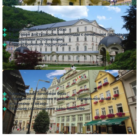
Санаторий Sadovy Pramen
Нет цен или свободных мест на выбранные даты
Выбрать другой вариант
Карловы Вары
Качественная лечебная база
В шаговой доступности колоннады с лечебными питьевыми
термальными источниками
Благоустроенная территория
Профилей лечения:
3
Санаторий Purkyne
Нет цен или свободных мест на выбранные даты
Выбрать другой вариант
Карловы Вары
Качественная лечебная база
В лечебное отделение подведена термальная вода из
источника «Гейзер»
Хорошее соотношение цена-качество
Профилей лечения:
3