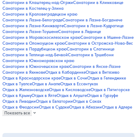
Санатории в Клаштерец-над-Огржи
Санатории в Климковице
Санатории в Костелец-у-Злина
Санатории в Краловеградецком краю
Санатории в Лазне-Белограде
Санатории в Лазне-Богданече
Санатории в Лазне-Кинжварте
Санатории в Лазне-Кудратице
Санатории в Лазне-Тоушене
Санатории в Леднице
Санатории в Моравскосилезском краю
Санатории в Мшене-Лазне
Санатории в Оломоуцком краю
Санатории в Острожска-Нова-Вес
Санатории в Пардубицком краю
Санатории в Слатинице
Санатории в Теплице-над-Бечвой
Санатории в Тршебони
Санатории в Южноморавском краю
Санатории в Южночешском краю
Санатории в Янске-Лазне
Санатории в Яхимове
Отдых в Кабардинке
Отдых в Витязево
Отдых в Краснодарском крае
Отдых в Сочи
Отдых в Геленджике
Отдых в Туапсе
Отдых в Анапе
Отдых в Ессентуках
Отдых в Железноводске
Отдых в Кисловодске
Отдых в Пятигорске
Отдых в Крыму
Отдых в Ялте
Отдых в Алуште
Отдых в Гурзуфе
Отдых в Ливадии
Отдых в Евпатории
Отдых в Саках
Отдых в Феодосии
Отдых в Судаке
Отдых в Абхазии
Отдых в Адлере
Показать все