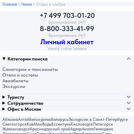
Главная
Чехия
Отдых в ноябре
+7 499 703-01-20
Бронирование 24/7
8-800-333-41-99
Бронирование 24/7
Личный кабинет
Узнать статус заявки
Категории поиска
Санатории и пансионаты
Отели и хостелы
Авиабилеты
Экскурсии
Туристу
Сотрудничество
Офис в Москве
Абхазия
Алтай
Белокуриха
Беларусь
Экскурсии в Санкт-Петербурге
Светлогорск
КавМинВоды
Ессентуки
Кисловодск
Пятигорск
Железноводск
Краснодарский край
Адлер
Анапа
Геленджик
Лазаревское
Сочи
Туапсе
Крым
Алушта
Ялта
Евпатория
Саки