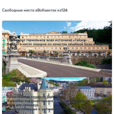
Свободные места в
0
объектах из
126
Санаторий Richmond
Нет цен или свободных мест на выбранные даты
Выбрать другой вариант
Карловы Вары
Подведена термальная вода источника «Гейзер»
Входит в число лидеров по качеству лечебной базы в Карловых
Варах
Единственный санаторий в Карловых Варах, который имеет
собственный просторный парк
Профилей лечения:
3
Крытый бассейн
SPA
Санаторий Pavlov
Нет цен или свободных мест на выбранные даты
Выбрать другой вариант
Карловы Вары
Качественная лечебная база
В лечебно-оздоровительное отделение подведена термальная
вода для процедур
Комфортабельные и уютные номера