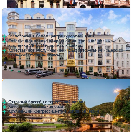
Санаторий Spa and Wellness Hotel Karlsbad Grande
Нет цен или свободных мест на выбранные даты
Выбрать другой вариант
Madonna
Карловы Вары
Расположен в Самом центре курортной зоны
Собственная подача природной минеральной воды из
источника VŘÍDLO напрямую к ваннам
Качественное обслуживание и комфортабельные номера со
своим собственным стилем
Профилей лечения:
3
SPA
Санаторий Thermal
Нет цен или свободных мест на выбранные даты
Выбрать другой вариант
Карловы Вары
Открытый бассейн с термальной водой
Качественная лечебная база
Крупнейший конгресс-центр в Западной Чехии
Профилей лечения:
3
Крытый бассейн
Открытый бассейн