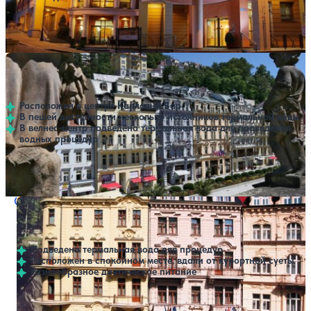
Профилей лечения:
3
Крытый бассейн
SPA
Санаторий ASTORIA Hotel & Medical Spa
Нет цен или свободных мест на выбранные даты
Выбрать другой вариант
Карловы Вары
Расположен в центре Карловых Вар
В пешей доступности несколько источников термальной воды
В велнес-центр подведена термальная вода для проведения
водных процедур
Профилей лечения:
3
Крытый бассейн
SPA
Санаторий Cajkovskij
Нет цен или свободных мест на выбранные даты
Выбрать другой вариант
Карловы Вары
Подведена термальная вода для процедур
Расположен в спокойном месте, вдали от курортной суеты
Разнообразное диетическое питание
Профилей лечения:
3
Крытый бассейн
SPA