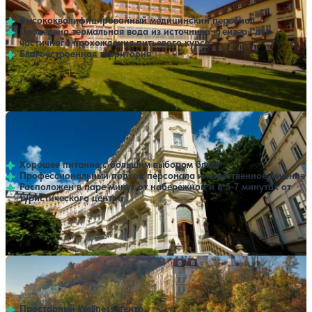
Высококвалифицированный медицинский персонал
Проведена термальная вода из источника «Гейзер» для
частичного прохождения питьевого курса
Благоустроенная территория
Профилей лечения:
3
Крытый бассейн
SPA
Санаторий Anglicky Dvur (Английский двор)
Нет цен или свободных мест на выбранные даты
Выбрать другой вариант
Карловы Вары
Хорошее питание с большим выбором блюд
Профессиональный подход персонала и качественное лечение
Расположен в паре минут от набережной и в 5-7 минутах от
туристического центра
Профилей лечения:
3
SPA
Санаторий Windsor Medical Complex and Spa Hotel
Нет цен или свободных мест на выбранные даты
Выбрать другой вариант
Карловы Вары
Просторный Wellness-центр