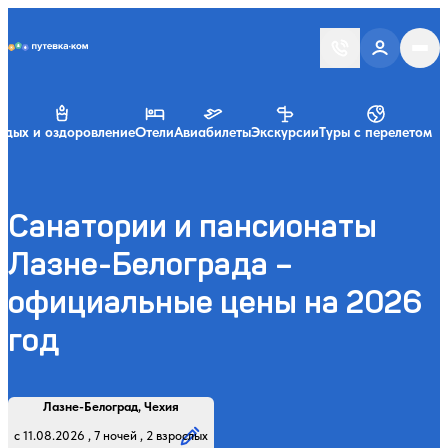
Putevka.com
тдых и оздоровление
Отели
Авиабилеты
Экскурсии
Туры с перелетом
Санатории и пансионаты
Лазне-Белограда –
официальные цены на 2026
год
Найти
Регион, курорт или название
Профиль лечения:
Отдыхающие:
Дата заезда:
Кол-во ночей:
Лазне-Белоград, Чехия
Начните вводить название региона, курорта или объекта
с 11.08.2026 , 7 ночей , 2 взрослых