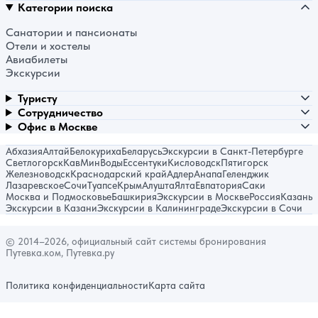
Категории поиска
Санатории и пансионаты
Отели и хостелы
Авиабилеты
Экскурсии
Туристу
Сотрудничество
Офис в Москве
Абхазия
Алтай
Белокуриха
Беларусь
Экскурсии в Санкт-Петербурге
Светлогорск
КавМинВоды
Ессентуки
Кисловодск
Пятигорск
Железноводск
Краснодарский край
Адлер
Анапа
Геленджик
Лазаревское
Сочи
Туапсе
Крым
Алушта
Ялта
Евпатория
Саки
Москва и Подмосковье
Башкирия
Экскурсии в Москве
Россия
Казань
Экскурсии в Казани
Экскурсии в Калининграде
Экскурсии в Сочи
© 2014–2026, официальный сайт системы бронирования
Путевка.ком, Путевка.ру
Политика конфиденциальности
Карта сайта