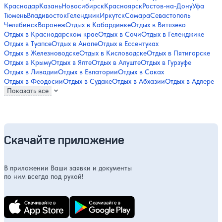
Краснодар
Казань
Новосибирск
Красноярск
Ростов-на-Дону
Уфа
Тюмень
Владивосток
Геленджик
Иркутск
Самара
Севастополь
Челябинск
Воронеж
Отдых в Кабардинке
Отдых в Витязево
Отдых в Краснодарском крае
Отдых в Сочи
Отдых в Геленджике
Отдых в Туапсе
Отдых в Анапе
Отдых в Ессентуках
Отдых в Железноводске
Отдых в Кисловодске
Отдых в Пятигорске
Отдых в Крыму
Отдых в Ялте
Отдых в Алуште
Отдых в Гурзуфе
Отдых в Ливадии
Отдых в Евпатории
Отдых в Саках
Отдых в Феодосии
Отдых в Судаке
Отдых в Абхазии
Отдых в Адлере
Показать все
Скачайте приложение
В приложении Ваши заявки и документы
по ним всегда под рукой!