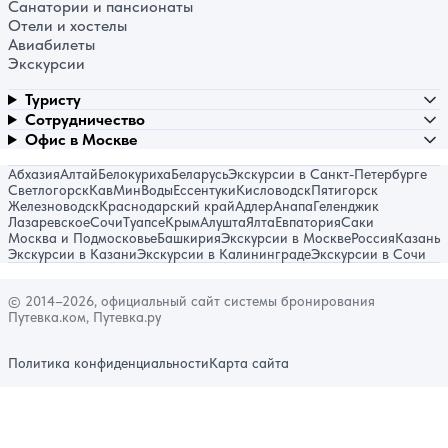
Санатории и пансионаты
Отели и хостелы
Авиабилеты
Экскурсии
Туристу
Сотрудничество
Офис в Москве
Абхазия
Алтай
Белокуриха
Беларусь
Экскурсии в Санкт-Петербурге
Светлогорск
КавМинВоды
Ессентуки
Кисловодск
Пятигорск
Железноводск
Краснодарский край
Адлер
Анапа
Геленджик
Лазаревское
Сочи
Туапсе
Крым
Алушта
Ялта
Евпатория
Саки
Москва и Подмосковье
Башкирия
Экскурсии в Москве
Россия
Казань
Экскурсии в Казани
Экскурсии в Калининграде
Экскурсии в Сочи
© 2014–2026, официальный сайт системы бронирования
Путевка.ком, Путевка.ру
Политика конфиденциальности
Карта сайта