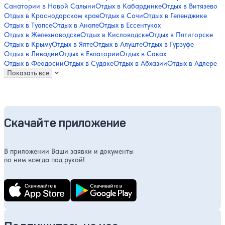
Санатории в Новой Салыни
Отдых в Кабардинке
Отдых в Витязево
Отдых в Краснодарском крае
Отдых в Сочи
Отдых в Геленджике
Отдых в Туапсе
Отдых в Анапе
Отдых в Ессентуках
Отдых в Железноводске
Отдых в Кисловодске
Отдых в Пятигорске
Отдых в Крыму
Отдых в Ялте
Отдых в Алуште
Отдых в Гурзуфе
Отдых в Ливадии
Отдых в Евпатории
Отдых в Саках
Отдых в Феодосии
Отдых в Судаке
Отдых в Абхазии
Отдых в Адлере
Показать все
Скачайте приложение
В приложении Ваши заявки и документы
по ним всегда под рукой!