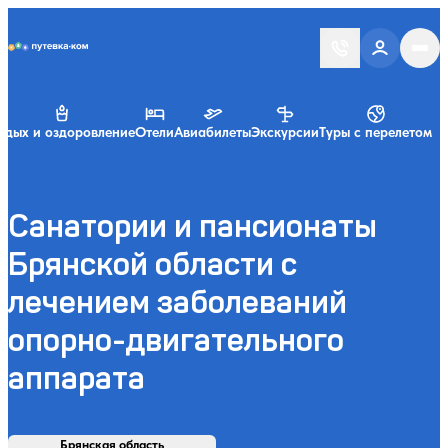
Putevka.com
тдых и оздоровление
Отели
Авиабилеты
Экскурсии
Туры с перелетом
Санатории и пансионаты
Брянской области с
лечением заболеваний
опорно-двигательного
аппарата
Найти
Регион, курорт или название
Профиль лечения:
Отдыхающие:
Дата заезда:
Кол-во ночей:
Брянская область