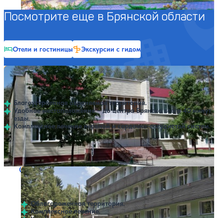
Посмотрите еще в Брянской области
Отели и гостиницы
Экскурсии с гидом
Санаторий Синезерки
Нет цен или свободных мест на выбранные даты
Выбрать другой вариант
4.3
16 отзывов
Брянск
Благоустроенная охраняемая территория.
Удобное местоположение – до центра Брянска всего 40 минут
езды.
Комплексное лечение нервной и сердечно-сосудистой систем.
Профилей лечения:
5
SPA
Санаторий Унеча РЖД
Нет цен или свободных мест на выбранные даты
Выбрать другой вариант
5
6 отзывов
Унеча
Облагороженная территория.
Комплексное лечение.