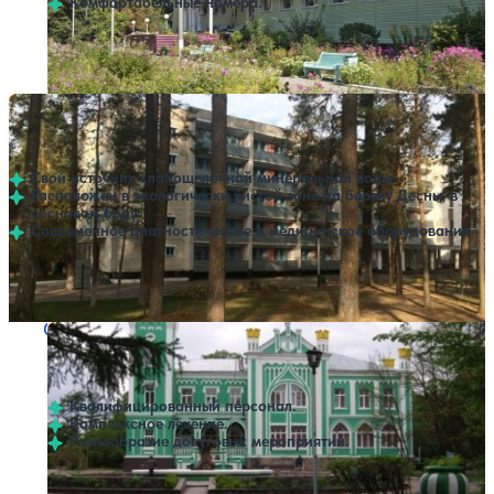
Комфортабельные номера.
Профилей лечения:
6
Санаторий Жуковский
Нет цен или свободных мест на выбранные даты
Выбрать другой вариант
4.3
58 отзывов
Жуковка
Свой источник слабощелочной минеральной воды
Расположен в экологически чистой зоне на берегу Десны, в
сосновом бору
Современное диагностическое и медицинское оборудование
Профилей лечения:
6
Крытый бассейн
Санаторий Вьюнки
Нет цен или свободных мест на выбранные даты
Выбрать другой вариант
4
7 отзывов
Клинцы
Квалифицированный персонал.
Комплексное лечение.
Разнообразие досуговых мероприятий.