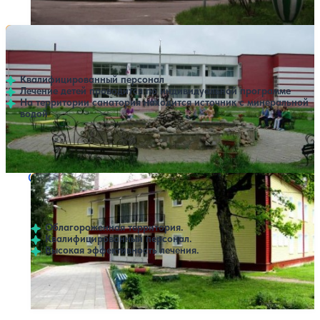
Профилей лечения:
7
Санаторий Белобережский детский
Нет цен или свободных мест на выбранные даты
Выбрать другой вариант
4.3
23 отзыва
Брянск
Квалифицированный персонал
Лечение детей проводится по индивидуальной программе
На территории санатория находится источник с минеральной
водой
Профилей лечения:
4
Крытый бассейн
Санаторий Озерный
Нет цен или свободных мест на выбранные даты
Выбрать другой вариант
5
4 отзыва
Брянск
Облагороженная территория.
Квалифицированный персонал.
Высокая эффективность лечения.
Профилей лечения:
2