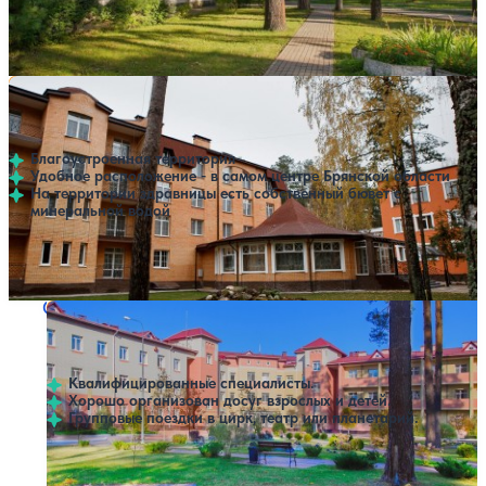
Профилей лечения:
7
Крытый бассейн
SPA
Санаторий Затишье
Нет цен или свободных мест на выбранные даты
Выбрать другой вариант
4.3
199 отзывов
Клинцы
Благоустроенная территория
Удобное расположение - в самом центре Брянской области
На территории здравницы есть собственный бювет с
минеральной водой
Профилей лечения:
6
Крытый бассейн
SPA
Санаторий Домашово
Нет цен или свободных мест на выбранные даты
Выбрать другой вариант
4.4
41 отзыв
Домашово
Квалифицированные специалисты.
Хорошо организован досуг взрослых и детей.
Групповые поездки в цирк, театр или планетарий.
Профилей лечения:
6
Крытый бассейн
SPA