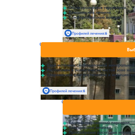
Облагороженная территория.
Комплексное лечение.
Комфортабельные номера.
Профилей лечения:
6
Санаторий Жуковский
Нет цен или св
Выб
4.3
58 отзывов
Жуковка
Свой источник слабощелочной минеральной
Расположен в экологически чистой зоне на б
Современное диагностическое и медицинск
Профилей лечения:
6
Крытый бассейн
Санаторий Вьюнки
Нет цен и
4
7 отзывов
Клинцы
Квалифицированный персонал.
Комплексное лечение.
Разнообразие досуговых меропри