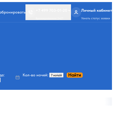
+7 499 703-01-20
Личный кабинет
забронировать
Бронирование 24/7
Узнать статус заявки
Найти
да:
Кол-во ночей: