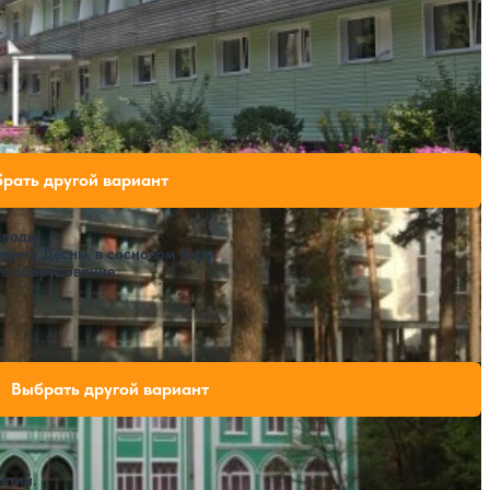
ободных мест на выбранные даты
рать другой вариант
 воды
ерегу Десны, в сосновом бору
ое оборудование
ли свободных мест на выбранные даты
Выбрать другой вариант
ятий.