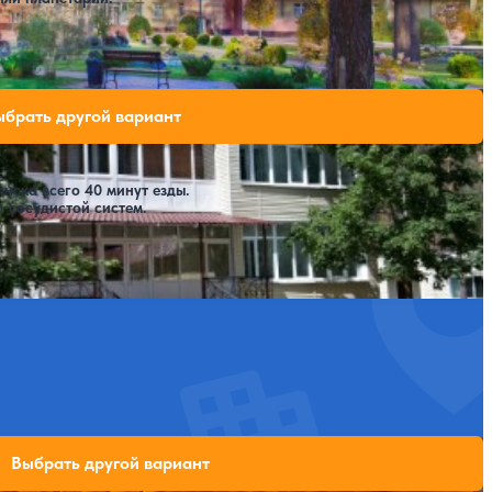
Крытый бассейн
SPA
свободных мест на выбранные даты
ыбрать другой вариант
.
нска всего 40 минут езды.
-сосудистой систем.
ли свободных мест на выбранные даты
Выбрать другой вариант