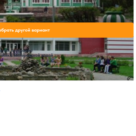
вободных мест на выбранные даты
брать другой вариант
льной программе
очник с минеральной водой
ая страница
Следующая страница