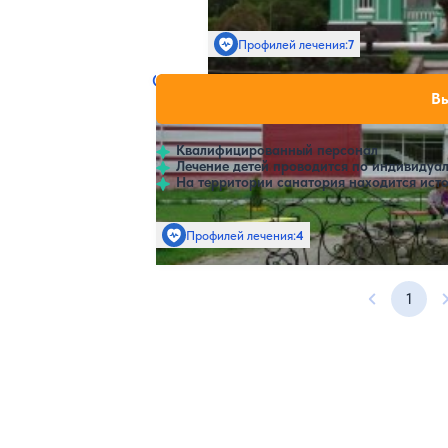
Профилей лечения:
7
Санаторий Белобережский детский
Нет цен или с
Вы
4.3
23 отзыва
Брянск
Квалифицированный персонал
Лечение детей проводится по индивидуа
На территории санатория находится ист
Профилей лечения:
4
Крытый бассейн
1
Предыдущ