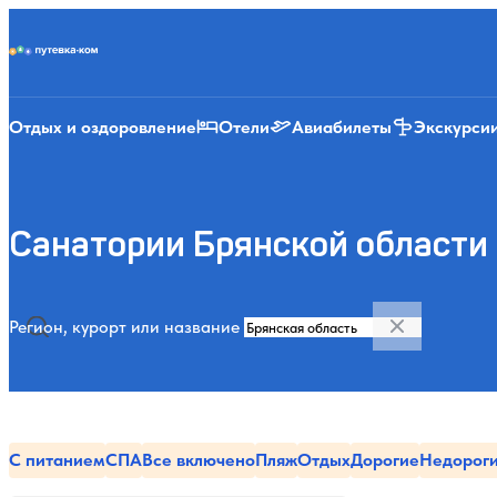
Putevka.com
Отдых и оздоровление
Отели
Авиабилеты
Экскурси
Санатории Брянской области 
Регион, курорт или название
С питанием
СПА
Все включено
Пляж
Отдых
Дорогие
Недорог