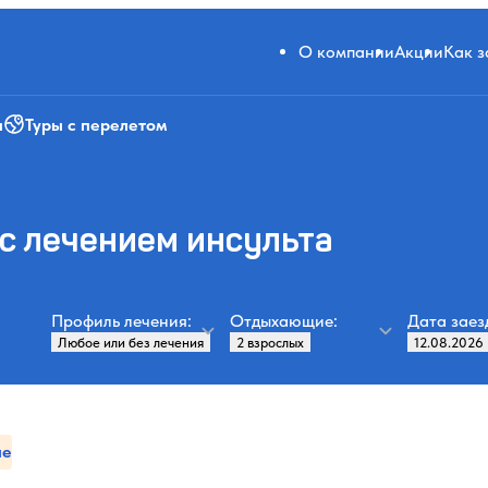
О компании
Акции
Как 
и
Туры с перелетом
с лечением инсульта
Профиль лечения:
Отдыхающие:
Дата заез
ие