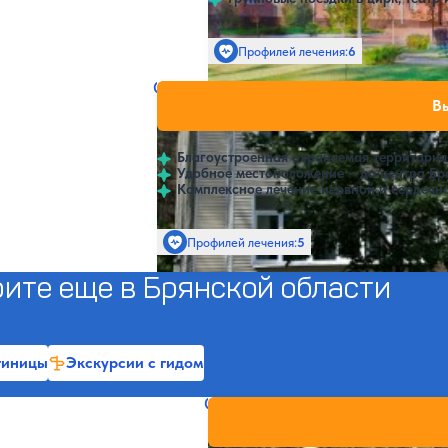
Профилей лечения:
6
Санаторий Синезерки
Нет цен или 
В
4.3
16 отзывов
Брянск
Благоустроенная охраняемая территория
Удобное местоположение – до центра Бря
Комплексное лечение нервной и сердечно
Профилей лечения:
5
SPA
ите еще в Брянской области
тиницы
Экскурсии с гидом
Санаторий Унеча РЖД
Нет цен и
5
6 отзывов
Унеча