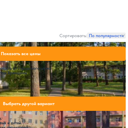
Сортировать:
По популярности
54,880 ₽
Показать все цены
за 7 ночей, 2 взрослых
а
ённость от городского шума
стам Брянщины
SPA
ли свободных мест на выбранные даты
Выбрать другой вариант
.
ых и детей.
или планетарий.