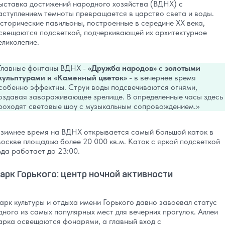
ыставка достижений народного хозяйства (ВДНХ) с
аступлением темноты превращается в царство света и воды.
сторические павильоны, построенные в середине XX века,
свещаются подсветкой, подчеркивающей их архитектурное
еликолепие.
Главные фонтаны ВДНХ -
«Дружба народов» с золотыми
кульптурами и «Каменный цветок»
- в вечернее время
собенно эффектны. Струи воды подсвечиваются огнями,
оздавая завораживающее зрелище. В определенные часы здесь
роходят световые шоу с музыкальным сопровождением.
 зимнее время на ВДНХ открывается самый большой каток в
оскве площадью более 20 000 кв.м. Каток с яркой подсветкой
ьда работает до 23:00.
арк Горького: центр ночной активности
арк культуры и отдыха имени Горького давно завоевал статус
дного из самых популярных мест для вечерних прогулок. Аллеи
арка освещаются фонарями, а главный вход с