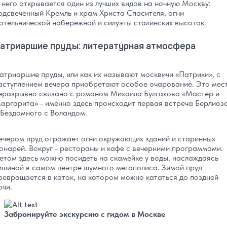
 него открывается один из лучших видов на ночную Москву:
одсвеченный Кремль и храм Христа Спасителя, огни
отельнической набережной и силуэты сталинских высоток.
атриаршие пруды: литературная атмосфера
атриаршие пруды, или как их называют москвичи «Патрики», с
аступлением вечера приобретают особое очарование. Это мес
еразрывно связано с романом Михаила Булгакова «Мастер и
аргарита» - именно здесь происходит первая встреча Берлиоз
 Бездомного с Воландом.
ечером пруд отражает огни окружающих зданий и старинных
онарей. Вокруг - рестораны и кафе с вечерними программами.
етом здесь можно посидеть на скамейке у воды, наслаждаясь
ишиной в самом центре шумного мегаполиса. Зимой пруд
ревращается в каток, на котором можно кататься до поздней
очи.
Забронируйте экскурсию с гидом в Москве