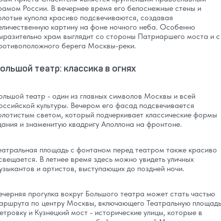
рамом России. В вечернее время его белоснежные стены и
олотые купола красиво подсвечиваются, создавая
еличественную картину на фоне ночного неба. Особенно
ыразительно храм выглядит со стороны Патриаршего моста и с
ротивоположного берега Москвы-реки.
ольшой театр: классика в огнях
ольшой театр - один из главных символов Москвы и всей
оссийской культуры. Вечером его фасад подсвечивается
олотистым светом, который подчеркивает классические формы
дания и знаменитую квадригу Аполлона на фронтоне.
еатральная площадь с фонтаном перед театром также красиво
свещается. В летнее время здесь можно увидеть уличных
узыкантов и артистов, выступающих до поздней ночи.
ечерняя прогулка вокруг Большого театра может стать частью
аршрута по центру Москвы, включающего Театральную площадь
етровку и Кузнецкий мост - исторические улицы, которые в