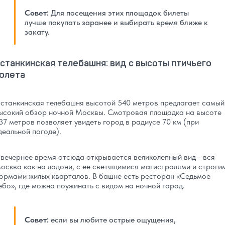
Совет:
Для посещения этих площадок билеты
лучше покупать заранее и выбирать время ближе к
закату.
станкинская телебашня: вид с высоты птичьего
олета
станкинская телебашня высотой 540 метров предлагает самый
ысокий обзор ночной Москвы. Смотровая площадка на высоте
37 метров позволяет увидеть город в радиусе 70 км (при
деальной погоде).
 вечернее время отсюда открывается великолепный вид - вся
осква как на ладони, с ее светящимися магистралями и строги
ормами жилых кварталов. В башне есть ресторан «Седьмое
ебо», где можно поужинать с видом на ночной город.
Совет:
если вы любите острые ощущения,