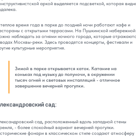
онструктивистской аркой выделяется подсветкой, которая видн
здалека.
 теплое время года в парке до поздней ночи работают кафе и
естораны с открытыми террасами. На Пушкинской набережной
ожно наблюдать за огнями ночного города, которые отражают
 водах Москвы-реки. Здесь проводятся концерты, фестивали и
ругие культурные мероприятия.
Зимой в парке открывается каток. Катание на
коньках под музыку до полуночи, в окружении
тысяч огней и световых инсталляций - отличное
завершение вечерней прогулки.
лександровский сад:
лександровский сад, расположенный вдоль западной стены
ремля, - более спокойный вариант вечерней прогулки.
сторические фонари в классическом стиле создают атмосферу