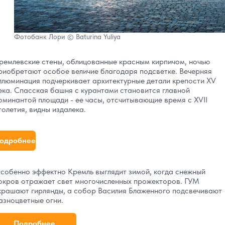
Фотобанк Лори © Baturina Yuliya
ремлевские стены, облицованные красным кирпичом, ночью
риобретают особое величие благодаря подсветке. Вечерняя
ллюминация подчеркивает архитектурные детали крепости XV
ека. Спасская башня с курантами становится главной
оминантой площади - ее часы, отсчитывающие время с XVII
толетия, видны издалека.
одробнее
собенно эффектно Кремль выглядит зимой, когда снежный
окров отражает свет многочисленных прожекторов. ГУМ
крашают гирлянды, а собор Василия Блаженного подсвечивают
азноцветные огни.
Подробнее