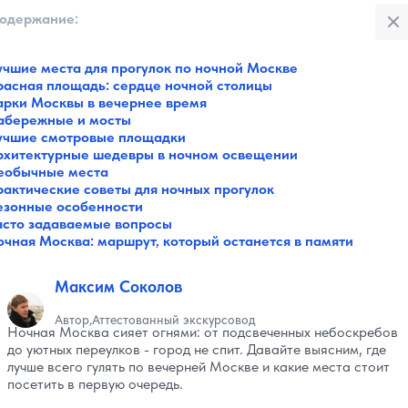
Закры
одержание:
:
учшие места для прогулок по ночной Москве
Все категории
расная площадь: сердце ночной столицы
Музеи
арки Москвы в вечернее время
Галереи
абережные и мосты
Парки
учшие смотровые площадки
Театры
рхитектурные шедевры в ночном освещении
Площади
еобычные места
Пляжи
рактические советы для ночных прогулок
езонные особенности
Мосты
асто задаваемые вопросы
Горы
очная Москва: маршрут, который останется в памяти
Разное
Зоопарки
Интересное в городах
Максим Соколов
Советы путешественнику
Автор
Аттестованный экскурсовод
Санатории
Ночная Москва сияет огнями: от подсвеченных небоскребов
Реки и озера
до уютных переулков - город не спит. Давайте выясним, где
Святые места
лучше всего гулять по вечерней Москве и какие места стоит
посетить в первую очередь.