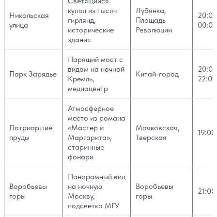
Светящийся
купол из тысяч
Лубянка,
Никольская
20:00
гирлянд,
Площадь
улица
00:00
исторические
Революции
здания
Парящий мост с
видом на ночной
20:00
Парк Зарядье
Китай-город
Кремль,
22:00
медиацентр
Атмосферное
место из романа
Патриаршие
«Мастер и
Маяковская,
19:00
пруды
Маргарита»,
Тверская
старинные
фонари
Панорамный вид
Воробьевы
на ночную
Воробьевы
21:00
горы
Москву,
горы
подсветка МГУ