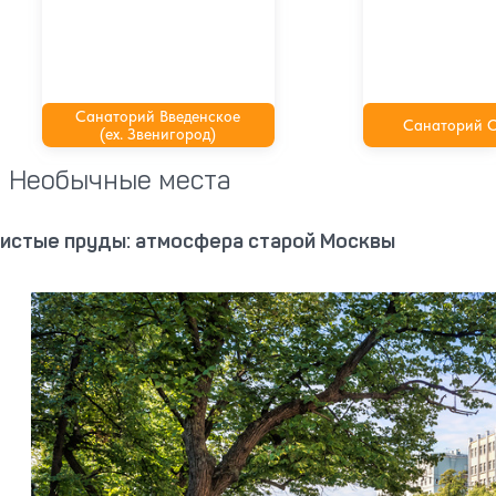
Санаторий Введенское
Санаторий 
(ex. Звенигород)
Необычные места
истые пруды: атмосфера старой Москвы