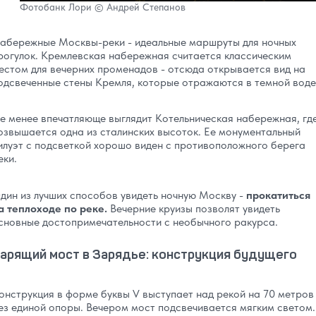
Фотобанк Лори © Андрей Степанов
абережные Москвы-реки - идеальные маршруты для ночных
рогулок. Кремлевская набережная считается классическим
естом для вечерних променадов - отсюда открывается вид на
одсвеченные стены Кремля, которые отражаются в темной воде
е менее впечатляюще выглядит Котельническая набережная, гд
озвышается одна из сталинских высоток. Ее монументальный
илуэт с подсветкой хорошо виден с противоположного берега
еки.
дин из лучших способов увидеть ночную Москву -
прокатиться
а теплоходе по реке.
Вечерние круизы позволят увидеть
сновные достопримечательности с необычного ракурса.
арящий мост в Зарядье: конструкция будущего
онструкция в форме буквы V выступает над рекой на 70 метров
ез единой опоры. Вечером мост подсвечивается мягким светом.