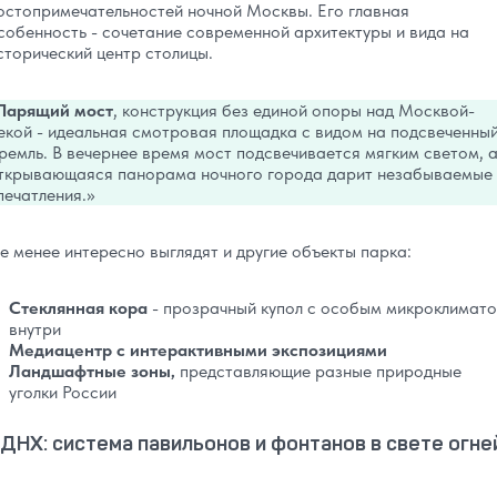
остопримечательностей ночной Москвы. Его главная
собенность - сочетание современной архитектуры и вида на
сторический центр столицы.
Парящий мост
, конструкция без единой опоры над Москвой-
екой - идеальная смотровая площадка с видом на подсвеченны
ремль. В вечернее время мост подсвечивается мягким светом, 
ткрывающаяся панорама ночного города дарит незабываемые
печатления.
е менее интересно выглядят и другие объекты парка:
Стеклянная кора
- прозрачный купол с особым микроклимат
внутри
Медиацентр с интерактивными экспозициями
Ландшафтные зоны,
представляющие разные природные
уголки России
ДНХ: система павильонов и фонтанов в свете огне