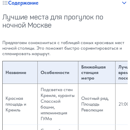
Содержание
Лучшие места для прогулок по
ночной Москве
Предлагаем ознакомиться с таблицей самых красивых мест
ночной столицы. Это поможет быстро сориентироваться и
спланировать маршрут.
Ближайшая
Лучш
Название
Особенности
станция
врем
метро
посе
Подсветка стен
Кремля, куранты
Красная
Охотный ряд,
Спасской
площадь и
Площадь
21:00
башни,
Кремль
Революции
иллюминация
ГУМа