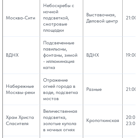
Небоскребы с
ночной
Выставочная,
Москва-Сити
подсветкой,
21:00
Деловой центр
смотровые
площадки
Подсвеченные
павильоны,
ВДНХ
фонтаны, зимой
ВДНХ
19:00
- иллюминация
катка
Отражение
Набережные
огней города в
Разные
21:00
Москвы-реки
воде, подсветка
мостов
Величественная
Храм Христа
подсветка,
20:00
Кропоткинская
Спасителя
золотые купола
23:00
в ночных огнях