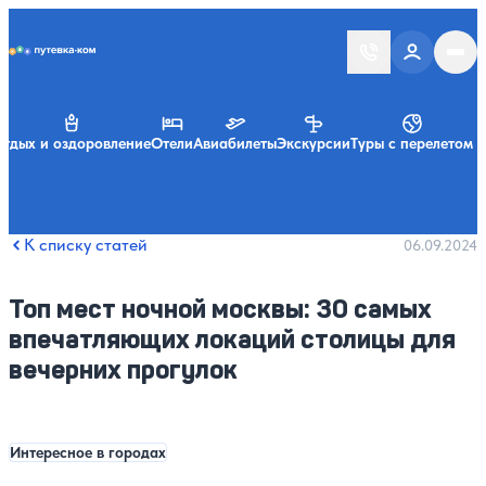
Putevka.com
тдых и оздоровление
Отели
Авиабилеты
Экскурсии
Туры с перелетом
К списку статей
06.09.2024
Топ мест ночной москвы: 30 самых
впечатляющих локаций столицы для
вечерних прогулок
Интересное в городах