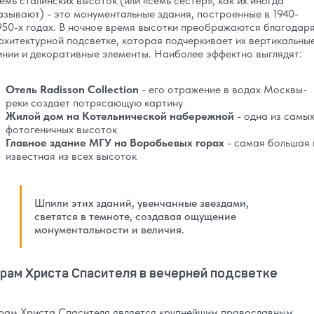
емь сталинских высоток (или «семь сестер», как их иногда
азывают) - это монументальные здания, построенные в 1940-
950-х годах. В ночное время высотки преображаются благодар
рхитектурной подсветке, которая подчеркивает их вертикальны
инии и декоративные элементы. Наиболее эффектно выглядят:
Отель Radisson Collection
- его отражение в водах Москвы-
реки создает потрясающую картину
Жилой дом на Котельнической набережной
- одна из самы
фотогеничных высоток
Главное здание МГУ на Воробьевых горах
- самая большая 
известная из всех высоток
Шпили этих зданий, увенчанные звездами,
светятся в темноте, создавая ощущение
монументальности и величия.
рам Христа Спасителя в вечерней подсветке
рам Христа Спасителя является крупнейшим православным