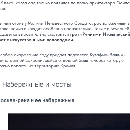
IX века, когда сад только появился по плану архитектора Осипа
ове.
ечный огонь у Могилы Неизвестного Солдата, расположенный в
арке, ночью выглядит особенно пронзительно. Также в вечерней
одсветке выразительно смотрятся
грот «Руины» и Итальянски
рот с искусственными водопадами.
собое очарование саду придает подсветка Кутафьей башни -
динственной сохранившейся отводной башни, через которую
ожно попасть на территорию Кремля.
Набережные и мосты
осква-река и ее набережные