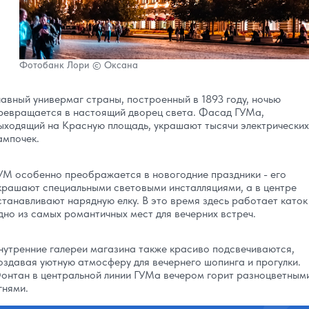
Фотобанк Лори © Оксана
лавный универмаг страны, построенный в 1893 году, ночью
ревращается в настоящий дворец света. Фасад ГУМа,
ыходящий на Красную площадь, украшают тысячи электрических
ампочек.
УМ особенно преображается в новогодние праздники - его
крашают специальными световыми инсталляциями, а в центре
станавливают нарядную елку. В это время здесь работает каток
дно из самых романтичных мест для вечерних встреч.
нутренние галереи магазина также красиво подсвечиваются,
оздавая уютную атмосферу для вечернего шопинга и прогулки.
онтан в центральной линии ГУМа вечером горит разноцветным
гнями.