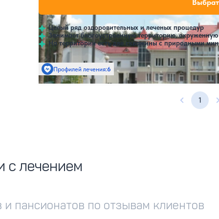
Нет цен или свобо
Выбрат
4.6
22 отзыва
Гомельская область
Целый ряд оздоровительных и леченых процедур
Занимает благоустроенную территорию, окруженную
На территории есть две скважины с природными ми
Профилей лечения:
6
Крытый бассейн
1
Предыдущ
и с лечением
 и пансионатов по отзывам клиентов