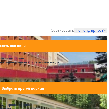
Сортировать:
По популярности
132,552 ₽
азать все цены
за 7 ночей, 2 взрослых
136,416 ₽
за 7 ночей, 2 взрослых
ких санаториев
ет с минеральной и рассольной водой
и свободных мест на выбранные даты
Выбрать другой вариант
 минеральной воды
ограмм