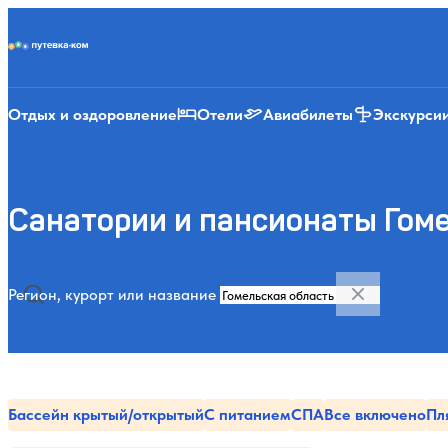
Putevka.com
Отдых и оздоровление
Отели
Авиабилеты
Экскурси
Санатории и пансионаты Гоме
Регион, курорт или название
Бассейн крытый/открытый
С питанием
СПА
Все включено
Пл