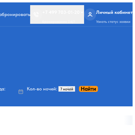
+7 499 703-01-20
Личный кабинет
забронировать
Бронирование 24/7
Узнать статус заявки
Найти
да:
Кол-во ночей: