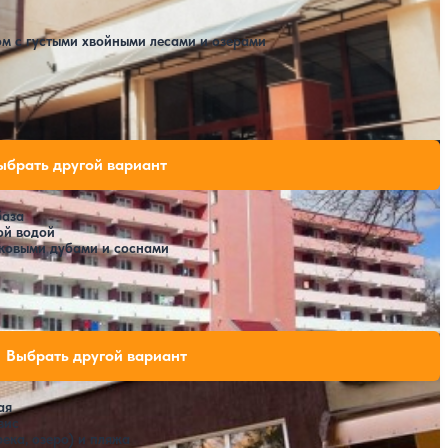
м с густыми хвойными лесами и озерами
свободных мест на выбранные даты
ыбрать другой вариант
база
ой водой
ековыми дубами и соснами
SPA
и свободных мест на выбранные даты
Выбрать другой вариант
ая
вис
ека, озеро) и пляжа