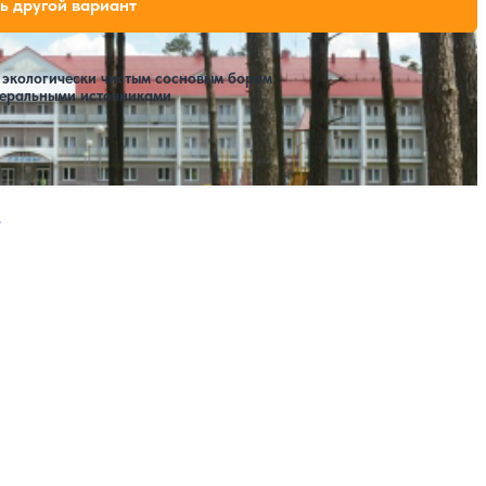
дных мест на выбранные даты
ь другой вариант
 экологически чистым сосновым бором
неральными источниками
ая страница
Следующая страница