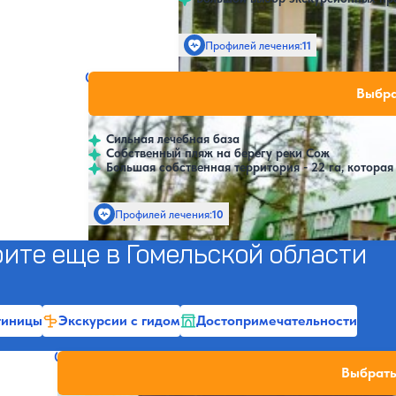
Профилей лечения:
11
SPA
Санаторий Золотые пески
Нет цен или своб
Выбра
4.2
157 отзывов
Гомельская область
Сильная лечебная база
Собственный пляж на берегу реки Сож
Большая собственная территория - 22 га, которая
Профилей лечения:
10
Крытый бассейн
ите еще в Гомельской области
тиницы
Экскурсии с гидом
Достопримечательности
Санаторий Серебряные ключи
Нет цен или свобод
Выбрать
4.5
178 отзывов
Гомельская область