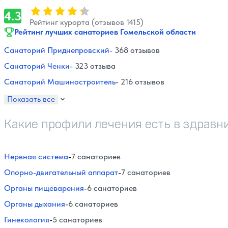
Оценка, количество звезд:
4.3
4.3
Рейтинг курорта (отзывов 1415)
Рейтинг лучших санаториев Гомельской области
Санаторий Приднепровский
- 368 отзывов
Санаторий Ченки
- 323 отзыва
Санаторий Машиностроитель
- 216 отзывов
Показать все
Какие профили лечения есть в здравн
Нервная система
-
7 санаториев
Опорно-двигательный аппарат
-
7 санаториев
Органы пищеварения
-
6 санаториев
Органы дыхания
-
6 санаториев
Гинекология
-
5 санаториев