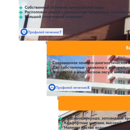
Собственный источник минеральной воды
Расположен рядом с уникальным природным комплексо
Большой спортивный комплекс
Профилей лечения:
7
Крытый бассейн
SPA
Санаторий Машиностроитель
Нет цен или 
В
4.2
216 отзывов
Гомельская область
Современная лечебно-диагностическая 
Две собственные скважины с минеральн
Находится в живописном лесу с многов
Профилей лечения:
8
Крытый бассейн
Гестхаус Белый берег
Нет цен ил
4.2
26 отзывов
Гомельская область
Красивая природа, заповедные кр
Комфортные условия, высокий сер
Наличие чистых водоемов рядом (р