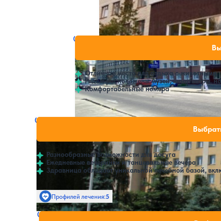
Открытый бассейн
SPA
Отель АМАКС Визит
Нет цен или с
Вы
3.9
90 отзывов
Гомельская область
Отличное место для отдыха с животными
Рядом расположены музеи, кинотеатры, н
Комфортабельные номера
Санаторий Гомельское отделение Белорусско
Нет цен или свобо
Выбрат
4.3
35 отзывов
Гомельская область
Разнообразные возможности для досуга
Ежедневные вечеринки и танцевальные вечера
Здравница обладает уникальной лечебной базой, вк
Профилей лечения:
5
Крытый бассейн
SPA
Санаторий Сосны