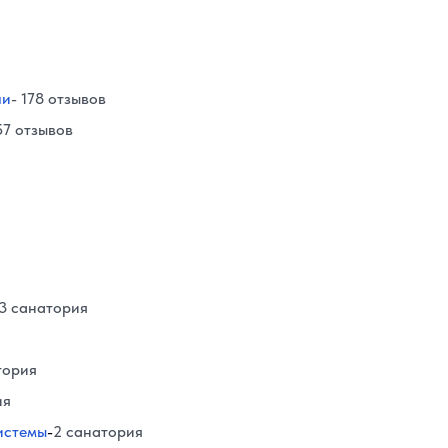
чи
- 178 отзывов
57 отзывов
3 санатория
тория
ия
истемы
-
2 санатория