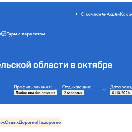
О компании
Акции
Как 
и
Туры с перелетом
льской области в октябре
Профиль лечения:
Отдыхающие:
Дата заез
яж
Отдых
Дорогие
Недорогие