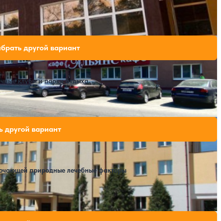
вободных мест на выбранные даты
брать другой вариант
очные клубы и парки отдыха
й железной дороги
дных мест на выбранные даты
ь другой вариант
лючающей природные лечебные факторы