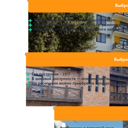
Отель Апсара
Нет цен или своб
Выбра
4.3
170 отзывов
Пицунда
Оборудованный пляж в пешей доступности
Центр города в пешей доступности, развлекатель
Находится на побережье Пицундского залива и о
Расстояние до пляжа: 100 метров.
Отель Глория
Нет цен или своб
Выбра
4.5
58 отзывов
Пицунда
Год постройки - 2017
В шаговой доступности — знаменитая Пицундская 
На ресепшене можно приобрести экскурсии в инте
Открытый бассейн
Отель Киараз (ех. Киараз Арена
Нет цен ил
4.3
103 отзыва
Пицунда
Расположен в парковой зоне