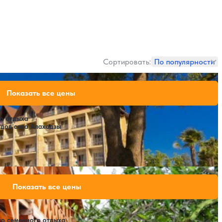
Сортировать:
По популярности
36,960 ₽
Показать все цены
за 7 ночей, 2 взрослых
о отдыха
дов села Алахадзы
Расстояние до пляжа: 500 метров.
 Александры»)
45,024 ₽
Показать все цены
за 7 ночей, 2 взрослых
го семейного отдыха