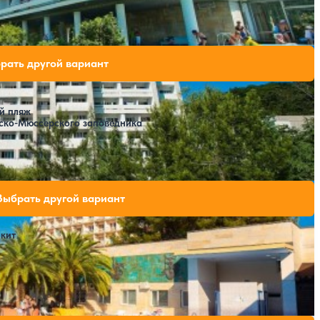
Расстояние до пляжа: 100 метров.
ободных мест на выбранные даты
рать другой вариант
й пляж
ско-Мюссерского заповедника
Расстояние до пляжа: 50 метров.
 свободных мест на выбранные даты
Выбрать другой вариант
кит
Расстояние до пляжа: 75 метров.