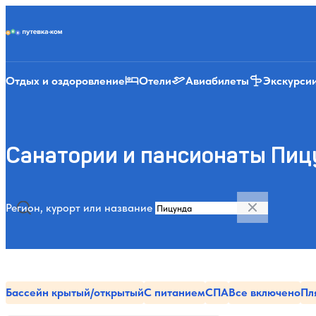
Putevka.com
Отдых и оздоровление
Отели
Авиабилеты
Экскурси
Санатории и пансионаты Пиц
Регион, курорт или название
Бассейн крытый/открытый
С питанием
СПА
Все включено
Пл