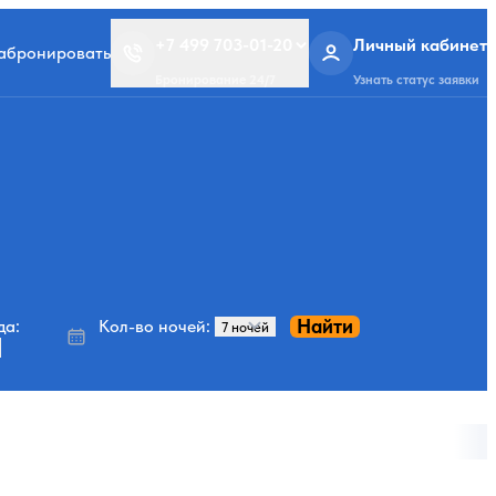
+7 499 703-01-20
Личный кабинет
забронировать
Бронирование 24/7
Узнать статус заявки
Найти
да:
Кол-во ночей: