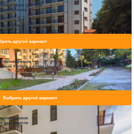
дской инфраструктуры
 и автовокзал
вободных мест на выбранные даты
брать другой вариант
м заповедником
ожьей Матери и озеро Инкит
ли свободных мест на выбранные даты
Выбрать другой вариант
 заповедником
й доступности