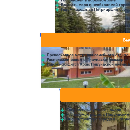
Близость моря и необходимой горо
Рядом находится Патриарший собор
Расстояние до пляжа: 700 метров.
Гостиница Ирэн
Нет цен или с
Вы
4.1
107 отзывов
Пицунда
Превосходное место для семейного отдыха
Расположен рядом с Пицундско-Мюссерски
Рядом находится Храм Пицундской иконы Б
Расстояние до пляжа: 150 метров.
Отель Киараз Старт
Нет цен и
4.2
72 отзыва
Пицунда
Современные уютные номера
Расположен рядом с Пицундским
Инфраструктура города в шагово