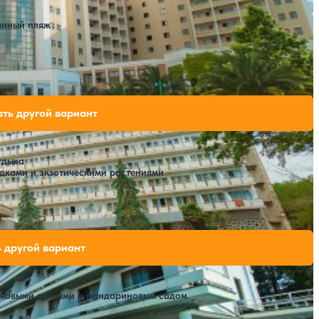
анный пляж
ткрытый бассейн
SPA
Расстояние до пляжа: 150 метров.
одных мест на выбранные даты
ть другой вариант
тдыха
дками и экзотическими растениями
ных мест на выбранные даты
 другой вариант
ьмовыми аллеями и мандариновым садом