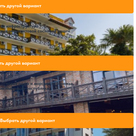
одных мест на выбранные даты
ть другой вариант
ная инфраструктура
кружен реликтовой сосновой рощей
одных мест на выбранные даты
ть другой вариант
сосновая роща и морское побережье
ресные места республики
Расстояние до пляжа: 350 метров.
)
и свободных мест на выбранные даты
Выбрать другой вариант