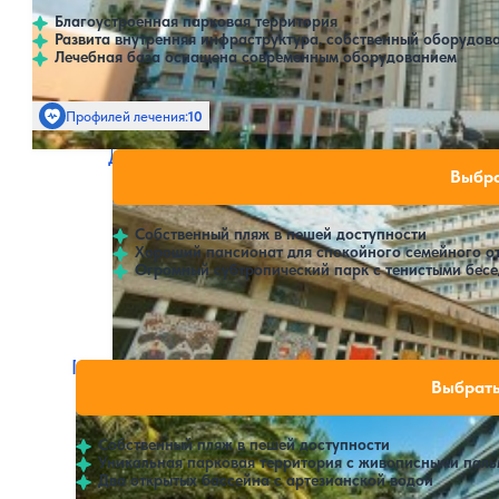
Благоустроенная парковая территория
Развита внутренняя инфраструктура, собственный оборудов
Лечебная база оснащена современным оборудованием
Профилей лечения:
10
Крытый бассейн
О
Дом отдыха Питиус
Нет цен или своб
Выбра
3.9
102 отзыва
Пицунда
Собственный пляж в пешей доступности
Хороший пансионат для спокойного семейного о
Огромный субтропический парк с тенистыми бесе
Расстояние до пляжа: 50 метров.
Пансионат Сосновая роща
Нет цен или свобод
Выбрать
4.5
237 отзывов
Пицунда
Собственный пляж в пешей доступности
Уникальная парковая территория с живописными пал
Два открытых бассейна с артезианской водой