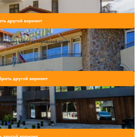
одных мест на выбранные даты
ть другой вариант
еревьями вдали от городской суеты
Расстояние до пляжа: 30 метров.
ободных мест на выбранные даты
рать другой вариант
овыми соснами
е живописного озера Пицунда
Расстояние до пляжа: 750 метров.
дных мест на выбранные даты
ь другой вариант