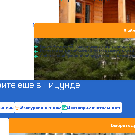
Открытый бассейн
Пансионат Пицунда (Объединение панси
Нет цен или сво
Выбр
4
387 отзывов
Пицунда
Рядом Абхазский Национальный дельфинарий
Расположен в прибрежной полосе между морем 
Собственный длинный оборудованный мелко-га
Открытый бассейн
ите еще в Пицунде
тиницы
Экскурсии с гидом
Достопримечательности
Санаторий Самшитовая роща
Нет цен или свободны
Выбрать д
4.5
529 отзывов
Пицунда