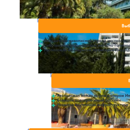
Открытый бассейн
SPA
Пансионат Мюссера (им. Н.А. Лакоба)
Нет цен или св
Выб
4.4
190 отзывов
Пицунда
Находится в живописной горной местности
Собственный километровый песчано-галечны
Расположен на закрытой территории Пицунд
Крытый бассейн
Пансионат Литфонд
Нет цен или
4.3
385 отзывов
Пицунда
Расположен между морем и озером Ин
Большой подогреваемый бассейн
Развитая внутренняя инфраструктура
Открытый бассейн
SPA