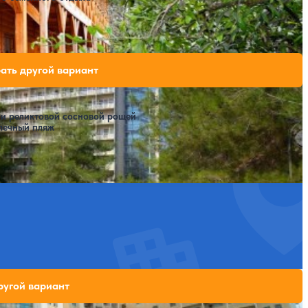
Расстояние до пляжа: 200 метров.
онатов «Курорт Пицунда»)
бодных мест на выбранные даты
ать другой вариант
и реликтовой сосновой рощей
лечный пляж
Расстояние до пляжа: 50 метров.
х мест на выбранные даты
ругой вариант