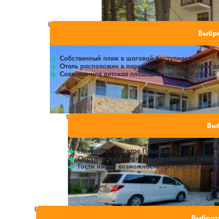
Расстояние до пляжа: 700 метров.
Отель Дельфин
Нет цен или своб
Выбра
4.4
48 отзывов
Пицунда
Собственный пляж в шаговой доступности
Отель расположен в парковой зоне с хвойными д
Современная детская площадка для юных гостей
Крытый бассейн
SPA
Отель Гума (Guma)
Нет цен или св
Выб
4.5
44 отзыва
Пицунда
Находится в центре Пицунды
Окружен живописными пейзажами и реликт
Гости имеют возможность прогуляться возл
Открытый бассейн
Отель Мандарин
Нет цен или свобо
Выбрат