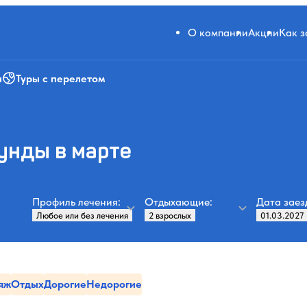
О компании
Акции
Как 
и
Туры с перелетом
унды в марте
Профиль лечения:
Отдыхающие:
Дата заез
яж
Отдых
Дорогие
Недорогие