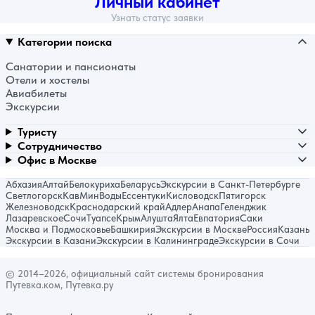
Личный кабинет
Узнать статус заявки
Категории поиска
Санатории и пансионаты
Отели и хостелы
Авиабилеты
Экскурсии
Туристу
Сотрудничество
Офис в Москве
Абхазия
Алтай
Белокуриха
Беларусь
Экскурсии в Санкт-Петербурге
Светлогорск
КавМинВоды
Ессентуки
Кисловодск
Пятигорск
Железноводск
Краснодарский край
Адлер
Анапа
Геленджик
Лазаревское
Сочи
Туапсе
Крым
Алушта
Ялта
Евпатория
Саки
Москва и Подмосковье
Башкирия
Экскурсии в Москве
Россия
Казань
Экскурсии в Казани
Экскурсии в Калининграде
Экскурсии в Сочи
© 2014–2026, официальный сайт системы бронирования
Путевка.ком, Путевка.ру