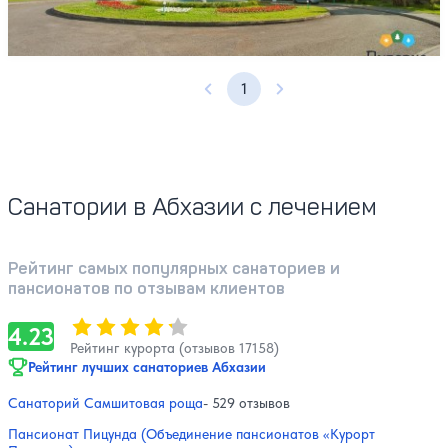
Профилей лечения:
10
Крытый бассейн
Открытый бассейн
SPA
Расстояние до пляжа: 150 метров.
1
Предыдущая страница
Следующая страница
Санатории в Абхазии с лечением
Рейтинг самых популярных санаториев и
пансионатов по отзывам клиентов
Оценка, количество звезд:
4.23
4.23
Рейтинг курорта (отзывов 17158)
Рейтинг лучших санаториев Абхазии
Санаторий Самшитовая роща
- 529 отзывов
Пансионат Пицунда (Объединение пансионатов «Курорт