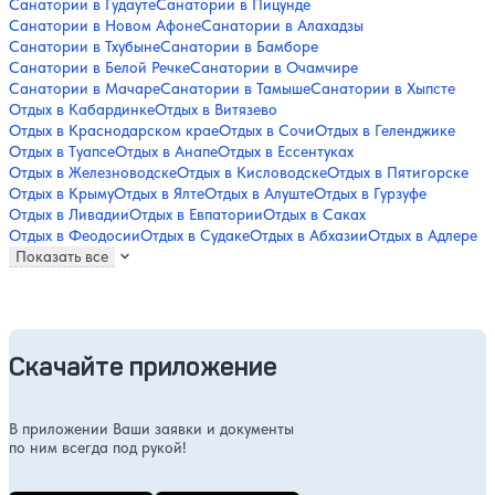
Санатории в Гудауте
Санатории в Пицунде
Санатории в Новом Афоне
Санатории в Алахадзы
Санатории в Тхубыне
Санатории в Бамборе
Санатории в Белой Речке
Санатории в Очамчире
Санатории в Мачаре
Санатории в Тамыше
Санатории в Хыпсте
Отдых в Кабардинке
Отдых в Витязево
Отдых в Краснодарском крае
Отдых в Сочи
Отдых в Геленджике
Отдых в Туапсе
Отдых в Анапе
Отдых в Ессентуках
Отдых в Железноводске
Отдых в Кисловодске
Отдых в Пятигорске
Отдых в Крыму
Отдых в Ялте
Отдых в Алуште
Отдых в Гурзуфе
Отдых в Ливадии
Отдых в Евпатории
Отдых в Саках
Отдых в Феодосии
Отдых в Судаке
Отдых в Абхазии
Отдых в Адлере
Показать все
Скачайте приложение
В приложении Ваши заявки и документы
по ним всегда под рукой!